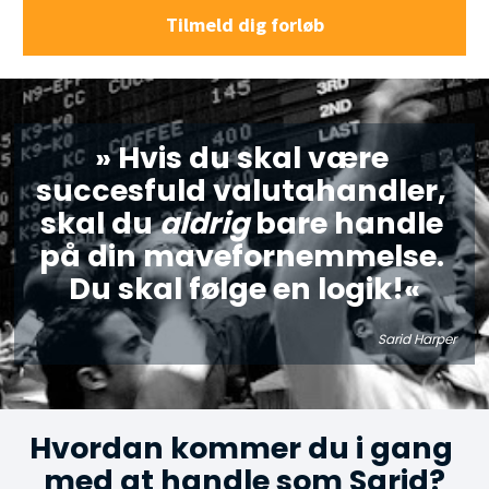
Tilmeld dig forløb
» Hvis du skal være 
succesfuld valutahandler, 
skal du 
aldrig 
bare handle 
på din mavefornemmelse. 
Du skal følge en logik!«
Sarid Harper
Hvordan kommer du i gang 
med at handle som Sarid?