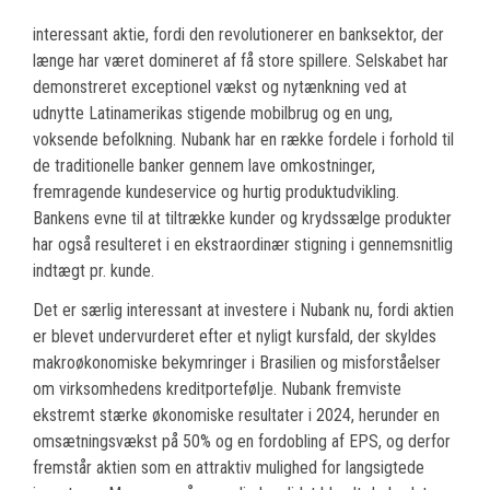
interessant aktie, fordi den revolutionerer en banksektor, der
længe har været domineret af få store spillere. Selskabet har
demonstreret exceptionel vækst og nytænkning ved at
udnytte Latinamerikas stigende mobilbrug og en ung,
voksende befolkning. Nubank har en række fordele i forhold til
de traditionelle banker gennem lave omkostninger,
fremragende kundeservice og hurtig produktudvikling.
Bankens evne til at tiltrække kunder og krydssælge produkter
har også resulteret i en ekstraordinær stigning i gennemsnitlig
indtægt pr. kunde.
Det er særlig interessant at investere i Nubank nu, fordi aktien
er blevet undervurderet efter et nyligt kursfald, der skyldes
makroøkonomiske bekymringer i Brasilien og misforståelser
om virksomhedens kreditportefølje. Nubank fremviste
ekstremt stærke økonomiske resultater i 2024, herunder en
omsætningsvækst på 50% og en fordobling af EPS, og derfor
fremstår aktien som en attraktiv mulighed for langsigtede