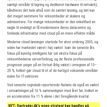
særligt område til lagring og dedikeret hardware til netværk),
håndteres det hele altså som én samlet løsning, og det kan
det meget nemmere for virksomheder at skalere og
administrere. For mange virksomheder er den enkelthed en
nøgle til endeligt at få modernisere deres datacentre og
forbinde infrastruktur med cloud på en mere effektiv måde.
Moderne cloud-løsninger startede for alvor omkring 2005, og
siden har markedet været i høj vækst. Især de seneste års
fokus på kunstig intelligens har sat ekstra fokus på
virksomhederne serverforbrug, og de fleste professionelle
prognoser peger på en fortsat årlig vækst i omegnen af 15–
20 %, hvilket gør cloud til et af de hurtigst voksende områder
inden for IT-sektoren.
Ved seneste regnskab reporterede Nutanix da også en vækst
i omsætningen på 16 % sammenlignet med året før, hvilket er
en acceleration fra 11 % alene i det foregående kvartal.
NYT:
Daytrader.dk's egen strategi kan handles på