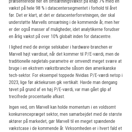
præsenterede her en omsætningsvækst på knap 7% med en
vækst på hele 98 % i datacentersegmentet i forhold til året
før. Det er klart, at det er datacenterforretningen, der skal
understøtte Marvells omsætning i de kommende år, men her
er der også masser af muligheder, idet analytikerne forudser
en årlig vækst på over 10% globalt inden for datacentre.
I lighed med de øvrige selskaber i hardware-branchen er
Marvell højt værdisat, når det kommer til P/E-værdi, men de
traditionelle nøgletals-parametre er omvendt meget svære at
bruge i en ekstrem vækstbranche såsom den amerikanske
tech-sektor. For eksempel toppede Nvidias P/E-værdi netop i
2023, lige før aktiekursen gik vertikalt. Havde man dengang
tøvet på grund af en høj P/E-værdi, var man gået glip af
trecifrede procentuelle afkast.
Ingen ved, om Marvell kan holde momentum i en voldsomt
konkurrencepræget sektor, men samarbejdet med de største
aktører på markedet, gør Marvell til en meget spændende
vækstcase i de kommende år. Virksomheden er i hvert fald et