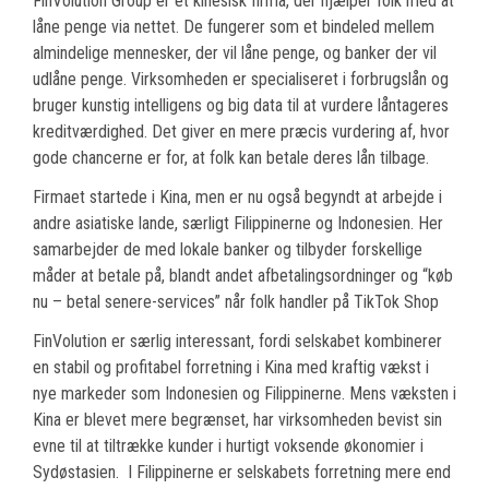
FinVolution Group er et kinesisk firma, der hjælper folk med at
låne penge via nettet. De fungerer som et bindeled mellem
almindelige mennesker, der vil låne penge, og banker der vil
udlåne penge. Virksomheden er specialiseret i forbrugslån og
bruger kunstig intelligens og big data til at vurdere låntageres
kreditværdighed. Det giver en mere præcis vurdering af, hvor
gode chancerne er for, at folk kan betale deres lån tilbage.
Firmaet startede i Kina, men er nu også begyndt at arbejde i
andre asiatiske lande, særligt Filippinerne og Indonesien. Her
samarbejder de med lokale banker og tilbyder forskellige
måder at betale på, blandt andet afbetalingsordninger og “køb
nu – betal senere-services” når folk handler på TikTok Shop
FinVolution er særlig interessant, fordi selskabet kombinerer
en stabil og profitabel forretning i Kina med kraftig vækst i
nye markeder som Indonesien og Filippinerne. Mens væksten i
Kina er blevet mere begrænset, har virksomheden bevist sin
evne til at tiltrække kunder i hurtigt voksende økonomier i
Sydøstasien. I Filippinerne er selskabets forretning mere end