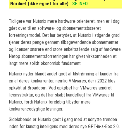
Nordnet (ikke egnet for alle):
SE INFO
Tidligere var Nutanix mere hardware-orienteret, men er i dag
gået over til en software- og abonnementsbaseret
forretningsmodel. Det har betydet, at Nutanix i stigende grad
tjener deres penge gennem tilbagevendende abonnementer
og licenser snarere end store enkeltstående salg af hardware.
Netop abonnementsforretningen har givet virksomheden et
langt mere solidt økonomisk fundament.
Nutanix nyder blandt andet godt af tilstrømning af kunder fra
en af deres konkurrenter, nemlig VMwares, der i 2022 blev
opkøbt af Broadcom. Ved opkøbet har VMwares ændret
licensstruktur, og det har skabt kundeflugt fra VMwares til
Nutanix, fordi Nutanix foreløbig tilbyder mere
konkurrencedygtige løsninger.
Sideløbende er Nutanix godt i gang med at udnytte trenden
inden for kunstig intelligens med deres nye GPT-in-a-Box 2.0,