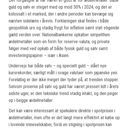
Det forgangne år har været et godt år for ædelmetaller. Både
guld og sølv er steget med op mod 30% i 2024, og det er
kolossalt i et marked, der i andre perioder kan bevæge sig
næsten sidelæns i årevis. Forklaringen skal findes i både
geopolitisk uro og stadig frygt for inflation samt støt stigende
gæld verden over. Nationalbankerne opkøber simpelthen
ædelmetaller som en form for reserve-valuta, og private
følger med ved opkøb af både fysisk guld og sølv samt
investeringspapirer – især i Asien.
Undervejs har både sølv – og specielt guld – slået nye
kursrekorder, særligt målt i svage valutaer som japanske yen.
Foreløbig er der ikke meget der tyder på, at trenden stopper.
Selvom priserne på sølv og guld har været presset lidt i årets
sidste uger, er den tekniske trend stadig intakt, og den peger
op i begge ædelmetaller.
Det kan være interessant at spekulere direkte i spotprisen i
ædelmetaller, men ofte er det langt mere effektivt at købe op
i lovende mineselskaber, fordi en stigning i spotprisen kan