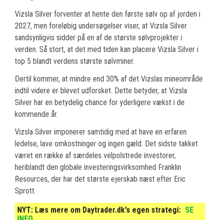
Vizsla Silver forventer at hente den første sølv op af jorden i
2027, men foreløbig undersøgelser viser, at Vizsla Silver
sandsynligvis sidder på en af de største sølvprojekter i
verden. Så stort, at det med tiden kan placere Vizsla Silver i
top 5 blandt verdens største sølvminer.
Dertil kommer, at mindre end 30% af det Vizslas mineområde
indtil videre er blevet udforsket. Dette betyder, at Vizsla
Silver har en betydelig chance for yderligere vækst i de
kommende år.
Vizsla Silver imponerer samtidig med at have en erfaren
ledelse, lave omkostninger og ingen gæld. Det sidste takket
været en række af særdeles velpolstrede investorer,
heriblandt den globale investeringsvirksomhed Franklin
Resources, der har det største ejerskab næst efter Eric
Sprott.
NYT:
Læs mere om Daytrader.dk's egen strategi:
SE
INFO