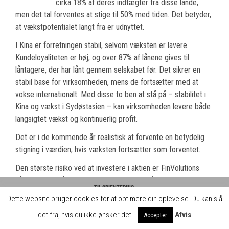
cirka 18% af deres indtægter fra disse lande,
men det tal forventes at stige til 50% med tiden. Det betyder,
at vækstpotentialet langt fra er udnyttet.
I Kina er forretningen stabil, selvom væksten er lavere.
Kundeloyaliteten er høj, og over 87% af lånene gives til
låntagere, der har lånt gennem selskabet før. Det sikrer en
stabil base for virksomheden, mens de fortsætter med at
vokse internationalt. Med disse to ben at stå på – stabilitet i
Kina og vækst i Sydøstasien – kan virksomheden levere både
langsigtet vækst og kontinuerlig profit.
Det er i de kommende år realistisk at forvente en betydelig
stigning i værdien, hvis væksten fortsætter som forventet.
Den største risiko ved at investere i aktien er FinVolutions
afhængighed af Kina, hvor mere end 80% af omsætningen
Til orientering:
stadig kommer fra. Ændringer i kinesisk lovgivning eller
Dette website bruger cookies for at optimere din oplevelse. Du kan slå
Hos daytrader.dk skaber vi gratis indhold og læringsforløb for jer brugere. Det
økonomiske nedture kan få stor negativ betydning for
kan vi blandt andet gøre, fordi vi indgår samarbejde med brokerne, der betaler
det fra, hvis du ikke ønsker det.
Afvis
Accepter
virksomhedens resultater. Selvom de nye markeder i
for omtale på siden.
Luk