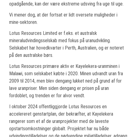
opadgående, kan der være ekstreme udsving fra uge til uge.
Vi mener dog, at der fortsat er lidt oversete muligheder i
mine-sektoren.
Lotus Resources Limited er f.eks. et australsk
mineraludvindingsselskab med fokus på uranudvikling.
Selskabet har hovedkvarter i Perth, Australien, og er noteret
på den australske børs.
Lotus Resources primære aktiv er Kayelekera-uranminen i
Malawi, som selskabet købte i 2020. Minen udvandt uran fra
2009 til 2014, men blev dengang lukket ned på grund af for
lave uranpriser. Men siden dengang er prisen på uran
fordoblet, og trenden er for alvor vendt.
I oktober 2024 offentliggjorde Lotus Resources en
accelereret genstartplan, der bekræfter, at Kayelekera
rangerer som et af de uranprojekter med de laveste
opstartsomkostninger globalt. Projektet har nu både
udvindingstilladelser og de nødvendige miljøtilladelser, adgang