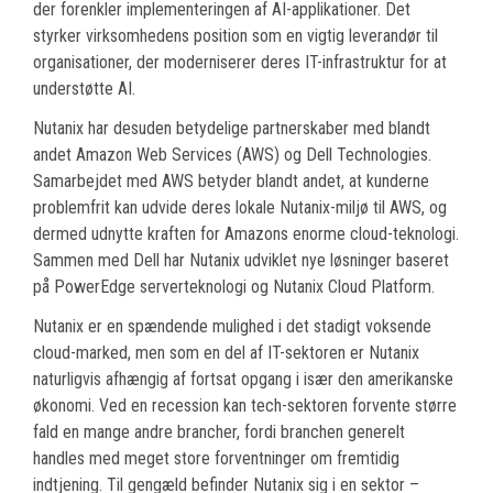
der forenkler implementeringen af AI-applikationer. Det
styrker virksomhedens position som en vigtig leverandør til
organisationer, der moderniserer deres IT-infrastruktur for at
understøtte AI.
Nutanix har desuden betydelige partnerskaber med blandt
andet Amazon Web Services (AWS) og Dell Technologies.
Samarbejdet med AWS betyder blandt andet, at kunderne
problemfrit kan udvide deres lokale Nutanix-miljø til AWS, og
dermed udnytte kraften for Amazons enorme cloud-teknologi.
Sammen med Dell har Nutanix udviklet nye løsninger baseret
på PowerEdge serverteknologi og Nutanix Cloud Platform.
Nutanix er en spændende mulighed i det stadigt voksende
cloud-marked, men som en del af IT-sektoren er Nutanix
naturligvis afhængig af fortsat opgang i især den amerikanske
økonomi. Ved en recession kan tech-sektoren forvente større
fald en mange andre brancher, fordi branchen generelt
handles med meget store forventninger om fremtidig
indtjening. Til gengæld befinder Nutanix sig i en sektor –