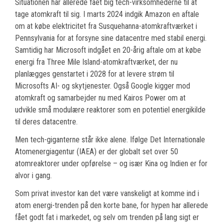
Situationen har allerede fået big tech-virksomhederne til at
tage atomkraft til sig. I marts 2024 indgik Amazon en aftale
om at købe elektricitet fra Susquehanna-atomkraftværket i
Pennsylvania for at forsyne sine datacentre med stabil energi.
Samtidig har Microsoft indgået en 20-årig aftale om at købe
energi fra Three Mile Island-atomkraftværket, der nu
planlægges genstartet i 2028 for at levere strøm til
Microsofts AI- og skytjenester. Også Google kigger mod
atomkraft og samarbejder nu med Kairos Power om at
udvikle små modulære reaktorer som en potentiel energikilde
til deres datacentre.
Men tech-giganterne står ikke alene. Ifølge Det Internationale
Atomenergiagentur (IAEA) er der globalt set over 50
atomreaktorer under opførelse – og især Kina og Indien er for
alvor i gang.
Som privat investor kan det være vanskeligt at komme ind i
atom energi-trenden på den korte bane, for hypen har allerede
fået godt fat i markedet, og selv om trenden på lang sigt er