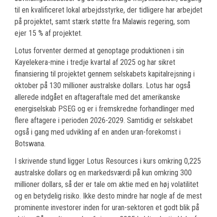
til en kvalificeret lokal arbejdsstyrke, der tidligere har arbejdet
på projektet, samt stærk støtte fra Malawis regering, som
ejer 15 % af projektet.
Lotus forventer dermed at genoptage produktionen i sin
Kayelekera-mine i tredje kvartal af 2025 og har sikret
finansiering til projektet gennem selskabets kapitalrejsning i
oktober på 130 millioner australske dollars. Lotus har også
allerede indgået en aftageraftale med det amerikanske
energiselskab PSEG og er i fremskredne forhandlinger med
flere aftagere i perioden 2026-2029. Samtidig er selskabet
også i gang med udvikling af en anden uran-forekomst i
Botswana.
I skrivende stund ligger Lotus Resources i kurs omkring 0,225
australske dollars og en markedsværdi på kun omkring 300
millioner dollars, så der er tale om aktie med en høj volatilitet
og en betydelig risiko. Ikke desto mindre har nogle af de mest
prominente investorer inden for uran-sektoren et godt blik på