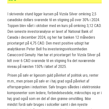
I skrivende stund ligger kursen på Vizsla Silver omkring 2,5
canadiske dollars svarende til en stigning på over 30% i 2024.
Toppen blev nået i oktober med en kurs på omkring 3,12 CAD.
Den seneste investoranalyse er lavet af National Bank of
Canada i december 2024, og her har banken 12 måneders
pricetarget på 4,75 CAD. Den mest positive udsigt har
analytikeren Peter Bell fra investeringsvirksomheden
Canaccord Genuity. Han har et pricetarget for Vizsla Silver på
lidt over 6 CAD svarende til en stigning fra det nuværende
niveau på næsten 150% i løbet af 2025.
Prisen på sølv er ligesom guld påvirket af politisk uro, renter
m.m., men prisen på sølv er i høj grad også påvirket af
efterspørgslen i industrien. Sølv bruges således i elektroniske
komponenter som ledere, forbindelsesdele, mikrochips og er i
høj grad også som en del af den grønne omstilling. Ikke
mindst fordi sølv bruges i solceller samt i den nyeste