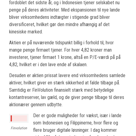
fordoblet det sidste år, og i Indonesien tjener selskabet nu
penge på deres aktiviteter. Med ekspansionen til nye lande
bliver virksomhedens indtægter i stigende grad bliver
diversificeret, hvilket gør den mindre afhængig af det
kinesiske marked.
Aktien er på nuværende tidspunkt billig i forhold til, hvor
mange penge firmaet tjener. For hver 4,82 kroner man
investerer, tjener firmaet 1 krone, altså en P/E-værdi på på
4,82, hvilket er i den lave ende af skalaen.
Desuden er aktien prissat lavere end virksomhedens samlede
aktiver, hvilket giver en stærk sikkerhed at falde tilbage på.
Samtidig er FinVolution finansielt stærk med betydelige
kontantreserver, lav gæld, og de giver penge tilbage til deres
aktionærer gennem udbytte.
Der er gode muligheder for vækst, især i lande
som Indonesien og Filippinerne, hvor flere og
Finvolution
flere bruger digitale løsninger. I dag kommer