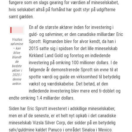
fungere som en slags gearing for værdien af mineselskabet,
hvis selskabet altså på forhånd har godt styr på udgifterne
samt gælden.
En af de største aktører inden for investering i
guld- og sølvminer, er den canadiske milliardær Eric
Viszlas
Sprott. Rigmanden blev for alvor kendt, da han i
sølvmine
2015 satte sig i spidsen for det lille mineselskab
– kan
blive
Kirkland Land Gold og foretog en indledende
blandt
de
investering på omkring 100 millioner dollars. I de
bedste
følgende år demonstrerede Sprott sin evne til at
aktier i
2025 i
spotte værdi og guide en virksomhed til betydelig
denne
vækst og værdiskabelse. Det betød, at den
sektor.
indledende investering blev mere end ti-doblet og
endte omkring 1.4 milliarder dollars.
Siden har Eric Sprott investeret i adskillige mineselskaber,
men en af de seneste, er et helt nyt opkøb i det canadiske
mineselskab Vizsla Silver Corp, der sidder på en betydelig
sølv/guldmine kaldet Panuco i området Sinaloa i Mexico.