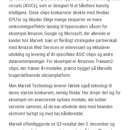
circuits (ASICs), som er designet til at håndtere kunstig
intelligens. Disse chips konkurrerer direkte med Nvidias
GPU’er og tilbyder ifølge mange eksperter en mere
omkostningseffektiv løsning til hyperscalers såsom for
eksempel Amazon, Google og Microsoft, der allerede er
kunder hos Marvell. Især et flerårigt strategiske partnerskab
med Amazon Web Services er interessant og inkluderer
udvikling og levering af AI-specifikke ASIC-chips og andre
datacenterløsninger. For eksempel er Amazons Trainium2-
chips, der træner AI-modeller, præcis bygget på Marvells
brugerdefinerede siliciumplatform.
Men Marvell Technology leverer faktisk også teknologi til
deres største konkurrent, nemlig Nvidia. Her drejer det sig for
eksempel om avancerede optiske moduler, der kobler
serverne sammen, så de kan udveksle data med hinanden
ekstremt hurtigt og med høj båndbredde.
Marvell offentliggjorde sit Q3-resultat den 3. december og