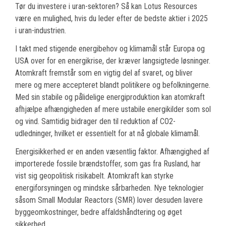
Tør du investere i uran-sektoren? Så kan Lotus Resources
være en mulighed, hvis du leder efter de bedste aktier i 2025
i uran-industrien.
I takt med stigende energibehov og klimamål står Europa og
USA over for en energikrise, der kræver langsigtede løsninger.
Atomkraft fremstår som en vigtig del af svaret, og bliver
mere og mere accepteret blandt politikere og befolkningerne.
Med sin stabile og pålidelige energiproduktion kan atomkraft
afhjælpe afhængigheden af mere ustabile energikilder som sol
og vind. Samtidig bidrager den til reduktion af CO2-
udledninger, hvilket er essentielt for at nå globale klimamål.
Energisikkerhed er en anden væsentlig faktor. Afhængighed af
importerede fossile brændstoffer, som gas fra Rusland, har
vist sig geopolitisk risikabelt. Atomkraft kan styrke
energiforsyningen og mindske sårbarheden. Nye teknologier
såsom Small Modular Reactors (SMR) lover desuden lavere
byggeomkostninger, bedre affaldshåndtering og øget
sikkerhed.