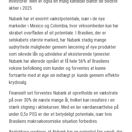
investorer. Men er også en mulig kandidat blandt de bedste
aktier i 2025.
Nubank har et enormt vækstpotentiale, især i de nye
markeder i Mexico og Colombia, hvor virksomheden kun har
skrabet overfladen af sit potentiale. I Brasilien, der er
selskabets største marked, har Nubank stadig mange
uudnyttede muligheder gennem lancering af nye produkter
som sikrede lån og udvidelse af eksisterende tjenester.
Nubank har allerede opnået at få hele 56% af Brasiliens
voksne befolkning som kunder og forventes at kunne
fortsætte med at øge sin indtægt pr. kunde gennem effektiv
krydssalg.
Finansielt set forventes Nubank at opretholde en vækstrate
på over 30% de næste mange år, hvilket kan resultere i en
stærk stigning i aktiekursen. Med en lav værdiansættelse på
under 0,5x PEG er der et betydeligt potentiale, især hvis
Brasiliens makroøkonomiske situation forbedres.
Analytikere vurderer, at Nubank har en potentiel fair værdi, der