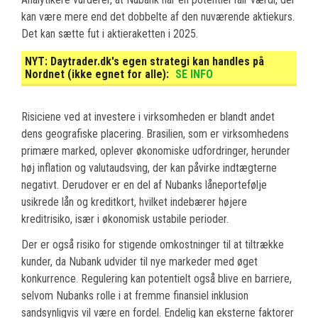
kan være mere end det dobbelte af den nuværende aktiekurs.
Det kan sætte fut i aktieraketten i 2025.
NYT:
Daytrader.dk's egen strategi kan handles på
Nordnet (ikke egnet for alle):
SE INFO
Risiciene ved at investere i virksomheden er blandt andet
dens geografiske placering. Brasilien, som er virksomhedens
primære marked, oplever økonomiske udfordringer, herunder
høj inflation og valutaudsving, der kan påvirke indtægterne
negativt. Derudover er en del af Nubanks låneportefølje
usikrede lån og kreditkort, hvilket indebærer højere
kreditrisiko, især i økonomisk ustabile perioder.
Der er også risiko for stigende omkostninger til at tiltrække
kunder, da Nubank udvider til nye markeder med øget
konkurrence. Regulering kan potentielt også blive en barriere,
selvom Nubanks rolle i at fremme finansiel inklusion
sandsynligvis vil være en fordel. Endelig kan eksterne faktorer