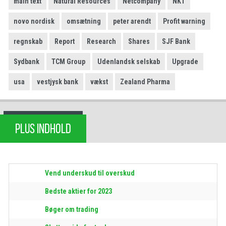
main text
Natural Resources
Netcompany
NKT
novo nordisk
omsætning
peter arendt
Profit warning
regnskab
Report
Research
Shares
SJF Bank
Sydbank
TCM Group
Udenlandsk selskab
Upgrade
usa
vestjysk bank
vækst
Zealand Pharma
PLUS INDHOLD
Vend underskud til overskud
Bedste aktier for 2023
Bøger om trading