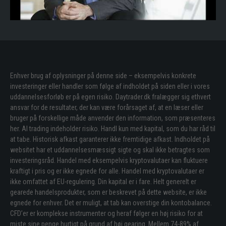
Enhver brug af oplysninger på denne side – eksempelvis konkrete
investeringer eller handler som følge af indholdet på siden eller i vores
uddannelsesforløb er på egen risiko. Daytrader.dk fralægger sig ethvert
ansvar for de resultater, der kan være forårsaget af, at en læser eller
bruger på forskellige måde anvender den information, som præsenteres
her. Al trading indeholder risiko. Handl kun med kapital, som du har råd til
at tabe. Historisk afkast garanterer ikke fremtidige afkast. Indholdet på
websitet har et uddannelsesmæssigt sigte og skal ikke betragtes som
investeringsråd. Handel med eksempelvis kryptovalutaer kan fluktuere
kraftigt i pris og er ikke egnede for alle. Handel med kryptovalutaer er
ikke omfattet af EU-regulering. Din kapital er i fare. Helt generelt er
gearede handelsprodukter, som er beskrevet på dette website, er ikke
egnede for enhver. Det er muligt, at tab kan overstige din kontobalance.
CFD’er er komplekse instrumenter og heraf følger en høj risiko for at
miste sine penge hurtigt på grund af høj gearing. Mellem 74-89% af