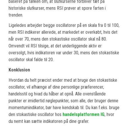
baseret på tanken om, at slutkurserne forbliver tæt på
historiske slutkurser, mens RSI prøver at spore farten i
trenden.
Ligeledes arbejder begge oscillatorer på en skala fra 0 til 100,
men RSI indikerer allerede, at markedet er overkøbt, hvis det
når over 70, mens den stokastiske oscillator skal nå 80.
Omvendt vil RSI tilsige, at det underliggende aktiv er
oversolgt, hvis indikatoren var under 30, mens den stokastiske
oscillator skal falde til 20.
Konklusion
Hvordan du helt præcist ender med at bruge den stokastiske
oscillator, vil afhænge af dine personlige præferencer,
handelsstil og hvad du håber at opnå. Alle ovenstående
punkter er imidlertid nøglepunkter, som alle, der bruger denne
momentumindikator, bør have kendskab til. Du kan f.eks. bruge
den stokastiske oscillator hos
handelsplatformen IG
, hvor
du nemt kan sætte indikatoren på dine grafer.