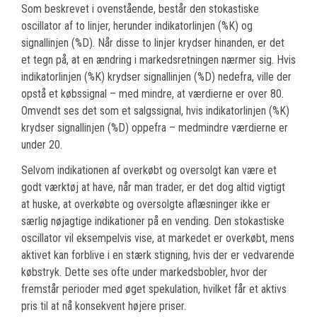
Som beskrevet i ovenstående, består den stokastiske
oscillator af to linjer, herunder indikatorlinjen (%K) og
signallinjen (%D). Når disse to linjer krydser hinanden, er det
et tegn på, at en ændring i markedsretningen nærmer sig. Hvis
indikatorlinjen (%K) krydser signallinjen (%D) nedefra, ville der
opstå et købssignal – med mindre, at værdierne er over 80.
Omvendt ses det som et salgssignal, hvis indikatorlinjen (%K)
krydser signallinjen (%D) oppefra – medmindre værdierne er
under 20.
Selvom indikationen af overkøbt og oversolgt kan være et
godt værktøj at have, når man trader, er det dog altid vigtigt
at huske, at overkøbte og oversolgte aflæsninger ikke er
særlig nøjagtige indikationer på en vending. Den stokastiske
oscillator vil eksempelvis vise, at markedet er overkøbt, mens
aktivet kan forblive i en stærk stigning, hvis der er vedvarende
købstryk. Dette ses ofte under markedsbobler, hvor der
fremstår perioder med øget spekulation, hvilket får et aktivs
pris til at nå konsekvent højere priser.