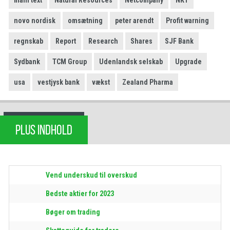
main text
Natural Resources
Netcompany
NKT
novo nordisk
omsætning
peter arendt
Profit warning
regnskab
Report
Research
Shares
SJF Bank
Sydbank
TCM Group
Udenlandsk selskab
Upgrade
usa
vestjysk bank
vækst
Zealand Pharma
PLUS INDHOLD
Vend underskud til overskud
Bedste aktier for 2023
Bøger om trading