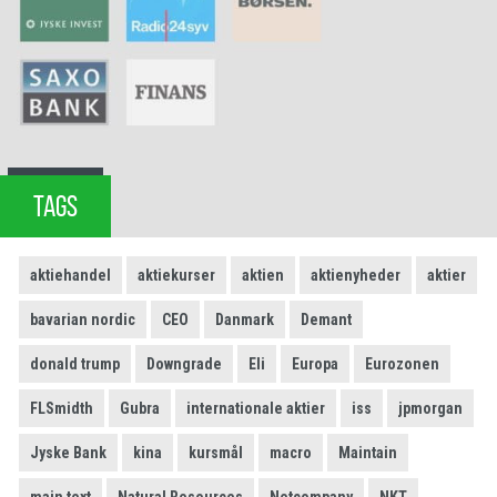
TAGS
aktiehandel
aktiekurser
aktien
aktienyheder
aktier
bavarian nordic
CEO
Danmark
Demant
donald trump
Downgrade
Eli
Europa
Eurozonen
FLSmidth
Gubra
internationale aktier
iss
jpmorgan
Jyske Bank
kina
kursmål
macro
Maintain