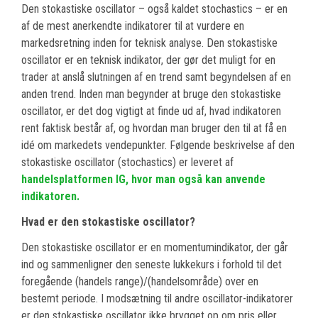
Den stokastiske oscillator – også kaldet stochastics – er en
af de mest anerkendte indikatorer til at vurdere en
markedsretning inden for teknisk analyse. Den stokastiske
oscillator er en teknisk indikator, der gør det muligt for en
trader at anslå slutningen af en trend samt begyndelsen af en
anden trend. Inden man begynder at bruge den stokastiske
oscillator, er det dog vigtigt at finde ud af, hvad indikatoren
rent faktisk består af, og hvordan man bruger den til at få en
idé om markedets vendepunkter. Følgende beskrivelse af den
stokastiske oscillator (stochastics) er leveret af
handelsplatformen IG, hvor man også kan anvende
indikatoren.
Hvad er den stokastiske oscillator?
Den stokastiske oscillator er en momentumindikator, der går
ind og sammenligner den seneste lukkekurs i forhold til det
foregående (handels range)/(handelsområde) over en
bestemt periode. I modsætning til andre oscillator-indikatorer
er den stokastiske oscillator ikke brygget op om pris eller