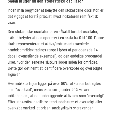
Sådan bruger du den stokastiske oscillator
Inden man begynder at benytte den stokastiske oscillator, er
det vigtigt at forstå præcist, hvad indikatoren rent faktisk
viser.
Den stokastiske oscillator er en såkaldt bundet oscillator,
hvilket betyder at den opererer i en skala fra 0 til 100. Denne
skala repræsenterer et aktivs/instruments samlede
handelsområde/tradings-range i løbet af perioden (de 14
dage i ovenstående eksempel), og den endelige procentdel
viser, hvor den seneste slutkurs ligger inden for området.
Dette gør det nemt at identificere overkøbte og oversolgte
signaler.
Hvis indikatorlinjen ligger på over 80%, vil kursen betragtes
som “overkøbt”, mens en læsning under 20% vil være
indikation om, at det underliggende aktiv ses som “oversolgt”.
Efter stokastisk oscillator-teori indebærer et oversolgt eller
overkøbt marked, at prisen sandsynligvis snart vender.