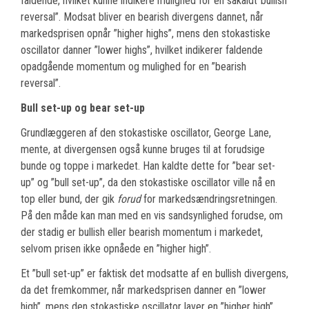
faldende, hvilket kunne indikere mulighed for en såkaldt”bullish
reversal”. Modsat bliver en bearish divergens dannet, når
markedsprisen opnår ”higher highs”, mens den stokastiske
oscillator danner ”lower highs”, hvilket indikerer faldende
opadgående momentum og mulighed for en ”bearish
reversal”.
Bull set-up og bear set-up
Grundlæggeren af den stokastiske oscillator, George Lane,
mente, at divergensen også kunne bruges til at forudsige
bunde og toppe i markedet. Han kaldte dette for ”bear set-
up” og ”bull set-up”, da den stokastiske oscillator ville nå en
top eller bund, der gik
forud
for markedsændringsretningen.
På den måde kan man med en vis sandsynlighed forudse, om
der stadig er bullish eller bearish momentum i markedet,
selvom prisen ikke opnåede en ”higher high”.
Et ”bull set-up” er faktisk det modsatte af en bullish divergens,
da det fremkommer, når markedsprisen danner en ”lower
high”, mens den stokastiske oscillator laver en ”higher high”.