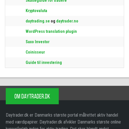
Skatteguide for tradere
Kryptovaluta
daytrading.se
og
daytrader.no
WordPress translation plugin
Saxo Investor
Coinisseur
Guide til investering
OM DAYTRADER.DK
Daytrader.dk er Danmarks største portal målrettet aktiv handel
med værdipapirer. Daytrader.dk afvikler Danmarks største online
kursusforløb inden for aktiv trading. Det sker blandt andet