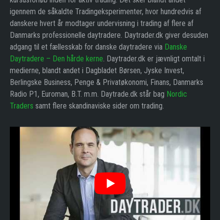
igennem de såkaldte Tradingeksperimenter, hvor hundredvis af
danskere hvert år modtager undervisning i trading af flere af
Danmarks professionelle daytradere. Daytrader.dk giver desuden
adgang til et fællesskab for danske daytradere via
Danske
Daytradere – Den hårde kerne
. Daytrader.dk er jævnligt omtalt i
medierne, blandt andet i Dagbladet Børsen, Jyske Invest,
Berlingske Business, Penge & Privatøkonomi, Finans, Danmarks
Radio P1, Euroman, B.T. m.m. Daytrade.dk står bag
Nordic
Traders
samt flere skandinaviske sider om trading.