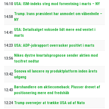
16:10
USA: ISM-indeks steg mod forventning i marts – NY
Trump: Irans præsident har anmodet om våbenhvile –
14:58
NY
USA: Detailsalget voksede lidt mere end ventet i
14:41
marts
14:23
USA: ADP-jobrapport overrasker positivt i marts
Nikes dystre kvartalsprognose sender aktien mod
13:56
tocifret nedtur
Sonova vil lancere ny produktplatform inden årets
13:42
udgang
Børshandlere om aktiecomeback: Plusser drevet af
12:43
positionering mere end fredshåb
12:24
Trump overvejer at trække USA ud af Nato