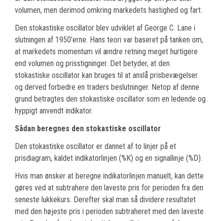
volumen, men derimod omkring markedets hastighed og fart.
Den stokastiske oscillator blev udviklet af George C. Lane i
slutningen af 1950’erne. Hans teori var baseret på tanken om,
at markedets momentum vil ændre retning meget hurtigere
end volumen og prisstigninger. Det betyder, at den
stokastiske oscillator kan bruges til at anslå prisbevægelser
og derved forbedre en traders beslutninger. Netop af denne
grund betragtes den stokastiske oscillator som en ledende og
hyppigt anvendt indikator.
Sådan beregnes den stokastiske oscillator
Den stokastiske oscillator er dannet af to linjer på et
prisdiagram, kaldet indikatorlinjen (%K) og en signallinje (%D).
Hvis man ønsker at beregne indikatorlinjen manuelt, kan dette
gøres ved at subtrahere den laveste pris for perioden fra den
seneste lukkekurs. Derefter skal man så dividere resultatet
med den højeste pris i perioden subtraheret med den laveste