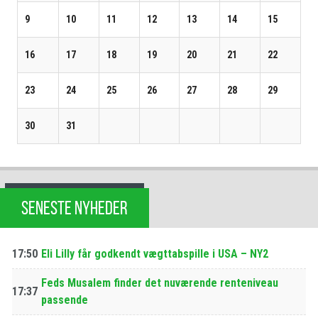
9
10
11
12
13
14
15
16
17
18
19
20
21
22
23
24
25
26
27
28
29
30
31
SENESTE NYHEDER
17:50
Eli Lilly får godkendt vægttabspille i USA – NY2
Feds Musalem finder det nuværende renteniveau
17:37
passende