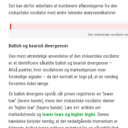
Det kan derfor anbefales at kombinere aflæsningerne fra den
stokastiske oscillator med andre tekniske analyseindikatorer.
Den stokastiske oscillator s
Bullish og bearish divergenser
Den mest almindelige anvendelse af den stokastiske oscillator
er at identificere såkaldte bullish og bearish divergenser –
Altså punkter, hvor oscillatoren og markedsprisen viser
forskellige signaler – da det normalt er tegn på, at en vending
forventes inden længe.
En bullish divergens opstår, når prisen registrerer en ”lower
low” (lavere bunde), mens den stokastiske oscillator danner
en ”higher low” (højere bunde). Læs evt. artiklen om
markedstrends og
lower lows og higher highs
. Denne
hændelse betyder nemlig, at det nedadgående momentum er