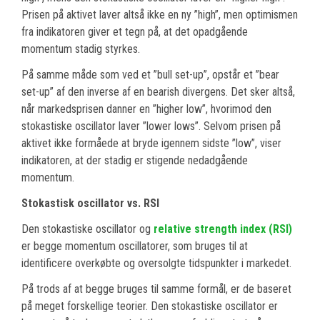
Prisen på aktivet laver altså ikke en ny ”high”, men optimismen
fra indikatoren giver et tegn på, at det opadgående
momentum stadig styrkes.
På samme måde som ved et ”bull set-up”, opstår et ”bear
set-up” af den inverse af en bearish divergens. Det sker altså,
når markedsprisen danner en ”higher low”, hvorimod den
stokastiske oscillator laver ”lower lows”. Selvom prisen på
aktivet ikke formåede at bryde igennem sidste ”low”, viser
indikatoren, at der stadig er stigende nedadgående
momentum.
Stokastisk oscillator vs. RSI
Den stokastiske oscillator og
relative strength index (RSI)
er begge momentum oscillatorer, som bruges til at
identificere overkøbte og oversolgte tidspunkter i markedet.
På trods af at begge bruges til samme formål, er de baseret
på meget forskellige teorier. Den stokastiske oscillator er