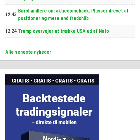
Børshandlere om aktiecomeback: Plusser drevet af
12:43
positionering mere end fredshåb
12:24
Trump overvejer at trække USA ud af Nato
Alle seneste nyheder