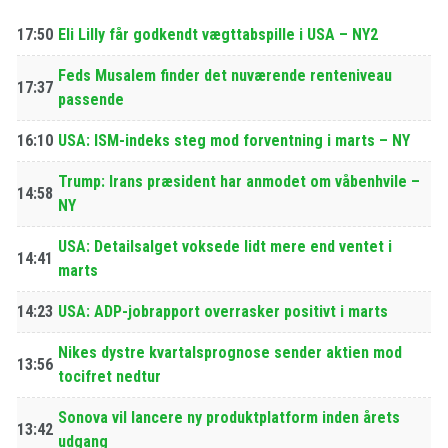
17:50
Eli Lilly får godkendt vægttabspille i USA – NY2
Feds Musalem finder det nuværende renteniveau
17:37
passende
16:10
USA: ISM-indeks steg mod forventning i marts – NY
Trump: Irans præsident har anmodet om våbenhvile –
14:58
NY
USA: Detailsalget voksede lidt mere end ventet i
14:41
marts
14:23
USA: ADP-jobrapport overrasker positivt i marts
Nikes dystre kvartalsprognose sender aktien mod
13:56
tocifret nedtur
Sonova vil lancere ny produktplatform inden årets
13:42
udgang