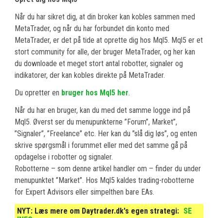
Når du har sikret dig, at din broker kan kobles sammen med
MetaTrader, og når du har forbundet din konto med
MetaTrader, er det på tide at oprette dig hos Mql5. Mql5 er et
stort community for alle, der bruger MetaTrader, og her kan
du downloade et meget stort antal robotter, signaler og
indikatorer, der kan kobles direkte på MetaTrader.
Du opretter en
bruger hos Mql5 her
.
Når du har en bruger, kan du med det samme logge ind på
Mql5. Øverst ser du menupunkterne ”Forum”, Market”,
”Signaler”, ”Freelance” etc. Her kan du ”slå dig løs”, og enten
skrive spørgsmål i forummet eller med det samme gå på
opdagelse i robotter og signaler.
Robotterne – som denne artikel handler om – finder du under
menupunktet ”Market”. Hos Mql5 kaldes trading-robotterne
for Expert Advisors eller simpelthen bare EAs.
NYT:
Læs mere om Daytrader.dk's egen strategi:
SE