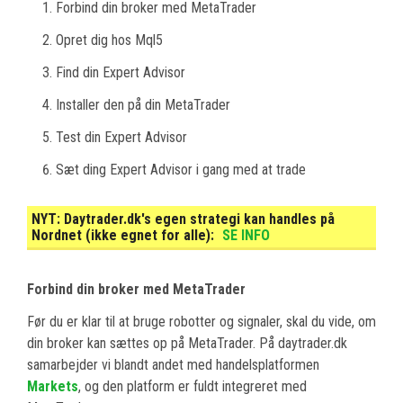
Forbind din broker med MetaTrader
Opret dig hos Mql5
Find din Expert Advisor
Installer den på din MetaTrader
Test din Expert Advisor
Sæt ding Expert Advisor i gang med at trade
NYT:
Daytrader.dk's egen strategi kan handles på
Nordnet (ikke egnet for alle):
SE INFO
Forbind din broker med MetaTrader
Før du er klar til at bruge robotter og signaler, skal du vide, om
din broker kan sættes op på MetaTrader. På daytrader.dk
samarbejder vi blandt andet med handelsplatformen
Markets
, og den platform er fuldt integreret med