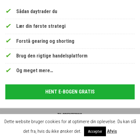
Sådan daytrader du
Lær din første strategi
Forstå gearing og shorting
Brug den rigtige handelsplatform
Og meget mere…
HENT E-BOGEN GRATIS
Til orientering:
Dette website bruger cookies for at optimere din oplevelse. Du kan slå
Hos daytrader.dk skaber vi gratis indhold og læringsforløb for jer brugere. Det
VI ANBEFALER
kan vi blandt andet gøre, fordi vi indgår samarbejde med brokerne, der betaler
det fra, hvis du ikke ønsker det.
Afvis
Accepter
for omtale på siden.
Luk