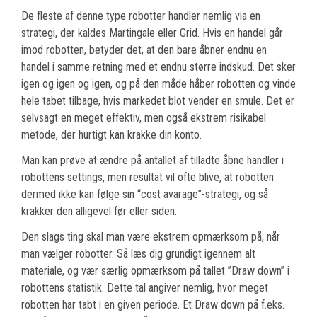
De fleste af denne type robotter handler nemlig via en
strategi, der kaldes Martingale eller Grid. Hvis en handel går
imod robotten, betyder det, at den bare åbner endnu en
handel i samme retning med et endnu større indskud. Det sker
igen og igen og igen, og på den måde håber robotten og vinde
hele tabet tilbage, hvis markedet blot vender en smule. Det er
selvsagt en meget effektiv, men også ekstrem risikabel
metode, der hurtigt kan krakke din konto.
Man kan prøve at ændre på antallet af tilladte åbne handler i
robottens settings, men resultat vil ofte blive, at robotten
dermed ikke kan følge sin “cost avarage”-strategi, og så
krakker den alligevel før eller siden.
Den slags ting skal man være ekstrem opmærksom på, når
man vælger robotter. Så læs dig grundigt igennem alt
materiale, og vær særlig opmærksom på tallet ”Draw down” i
robottens statistik. Dette tal angiver nemlig, hvor meget
robotten har tabt i en given periode. Et Draw down på f.eks.