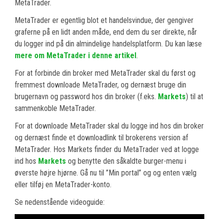
MetaTrader.
MetaTrader er egentlig blot et handelsvindue, der gengiver
graferne på en lidt anden måde, end dem du ser direkte, når
du logger ind på din almindelige handelsplatform. Du kan læse
mere om MetaTrader i denne artikel
.
For at forbinde din broker med MetaTrader skal du først og
fremmest downloade MetaTrader, og dernæst bruge din
brugernavn og password hos din broker (f.eks.
Markets
) til at
sammenkoble MetaTrader.
For at downloade MetaTrader skal du logge ind hos din broker
og dernæst finde et downloadlink til brokerens version af
MetaTrader. Hos Markets finder du MetaTrader ved at logge
ind hos
Markets
og benytte den såkaldte burger-menu i
øverste højre hjørne. Gå nu til ”Min portal” og og enten vælg
eller tilføj en MetaTrader-konto.
Se nedenstående videoguide: