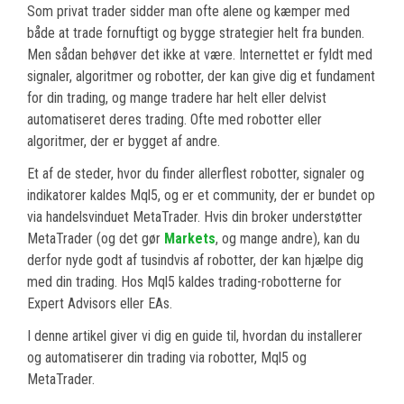
Som privat trader sidder man ofte alene og kæmper med
både at trade fornuftigt og bygge strategier helt fra bunden.
Men sådan behøver det ikke at være. Internettet er fyldt med
signaler, algoritmer og robotter, der kan give dig et fundament
for din trading, og mange tradere har helt eller delvist
automatiseret deres trading. Ofte med robotter eller
algoritmer, der er bygget af andre.
Et af de steder, hvor du finder allerflest robotter, signaler og
indikatorer kaldes Mql5, og er et community, der er bundet op
via handelsvinduet MetaTrader. Hvis din broker understøtter
MetaTrader (og det gør
Markets
, og mange andre), kan du
derfor nyde godt af tusindvis af robotter, der kan hjælpe dig
med din trading. Hos Mql5 kaldes trading-robotterne for
Expert Advisors eller EAs.
I denne artikel giver vi dig en guide til, hvordan du installerer
og automatiserer din trading via robotter, Mql5 og
MetaTrader.