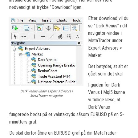
nødvendigt at trykke ”Download” igen.
Efter download vil du
se ”Dark Venus” i dit
navigator-vindue i
MetaTrader under
Expert Advisors >
Market.
Det betyder, at alt er
gået som det skal.
I guiden for Dark
Dark Venus under Expert Advisors i
Venus i Mql5 kunne
MetaTrader-navigator
vi tidlige læse, at
Dark Venus
fungerede bedst på et valutakryds såsom EURUSD på en 5-
minutters graf.
Du skal derfor åbne en EURUSD-graf på din MetaTrader-