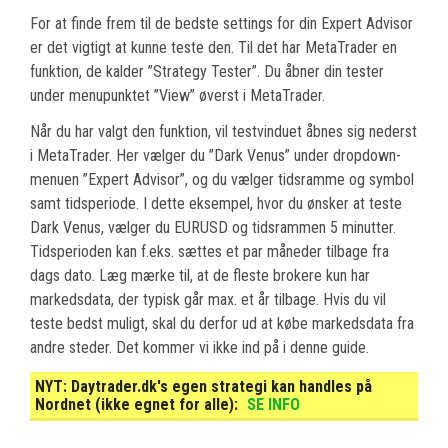
For at finde frem til de bedste settings for din Expert Advisor
er det vigtigt at kunne teste den. Til det har MetaTrader en
funktion, de kalder ”Strategy Tester”. Du åbner din tester
under menupunktet ”View” øverst i MetaTrader.
Når du har valgt den funktion, vil testvinduet åbnes sig nederst
i MetaTrader. Her vælger du ”Dark Venus” under dropdown-
menuen ”Expert Advisor”, og du vælger tidsramme og symbol
samt tidsperiode. I dette eksempel, hvor du ønsker at teste
Dark Venus, vælger du EURUSD og tidsrammen 5 minutter.
Tidsperioden kan f.eks. sættes et par måneder tilbage fra
dags dato. Læg mærke til, at de fleste brokere kun har
markedsdata, der typisk går max. et år tilbage. Hvis du vil
teste bedst muligt, skal du derfor ud at købe markedsdata fra
andre steder. Det kommer vi ikke ind på i denne guide.
NYT:
Daytrader.dk's egen strategi kan handles på
Nordnet (ikke egnet for alle):
SE INFO