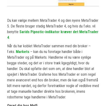
Du kan vælge mellem MetaTrader 4 og den nyere MetaTrader
5. De fleste bruger stadig MetaTrader 4, og hvis du f.eks. vil
benytte
Sarids Pipnotic-indikator kræver det MetaTrader
4
.
Når du har koblet MetaTrader sammen med din broker –
f.eks.
Markets
– kan du nu foretage handler både i
MetaTrader og på Markets. Handlerne vil nu være synlige
begge steder, og det er i store træk ligegyldigt, hvor du
handler. Du skal opfatte det som om, at dine handler blot at
spejlet i MetaTrader. Graferne hos MetaTrader er som regel
mere avanceret end hos din broker, men de kan også fremstå
lidt mere nørdet, og derfor foretrækker nogle af vedblive med
at tage manuelle handler direkte hos brokeren, imens
robotterne tage handlerne i MetaTrader.
Opret dig hos Mql5