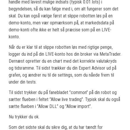
handle med lavest mulige indsats (typisk 0.01 lots) i
begyndelsen, så du kan følge med i, om alt fungerer som det
skal. Du kan også vælge først at slippe robotten løs på en
demo-konto, men vær opmærksom på, at markedsdata på
demo-konti ofte ikke er helt så præcise som på en LIVE-
konto.
Når du er klar til at slippe robotten løs med rigtige penge,
logger du ind på din LIVE-konto hos din broker via MetaTrader.
Dernæst opretter du en chart med det korrekte valutakryds
og tidsramme. Til sidst trækker du din Expert Advisor ud på
grafen, og ændrer nu til de settings, som du nåede frem til
under din tests.
Til sidst trykker du på fanebladet ”common” på din robot og
sætter flueben i feltet ”Allow live trading”. Typisk skal du også
sætte flueben i ”Allow DLL” og ”Allow import”.
Nu trykker du ok.
Som det sidste skal du sikre dig, at du har tændt for