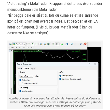
”Autotrading” i MetaTrader. Knappen til dette ses øverst under
menupunkterne i din MetaTrader.
Når begge dele er slået til, bør du kunne se et lille smilende
ikon på din chart helt øverst til højre. Det betyder, at din EA
kører og fungerer. (Hvis du bruger MetaTrader 5 kan du
desværre ikke se ansigtet).
AutoTrading øverst i menuen i MetaTrader skal lyse grønt og du skal have sat
flueben i “Allow Live trading” i robottens settings. Når alt er på plads, skal du
se et lille smilende ikon øverst til højre på din chart.