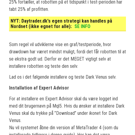
25% fortæller, at robotten på et tidspunkt i test-perioden har
tabt 25% af profitten.
NYT:
Daytrader.dk's egen strategi kan handles på
Nordnet (ikke egnet for alle):
SE INFO
Som regel vil udviklerne vise en graf/testperiode, hvor
drawdown har været mindst muligt, fordi det får robotten til at
se ekstra godt ud. Derfor er det MEGET vigtigt selv at
installere robotten og teste den selv.
Lad os i det følgende installere og teste Dark Venus selv.
Installation af Expert Advisor
For at installere en Expert Advisor skal du være logget ind
med dit brugernavn på Mql5. Hvis du ønsker at installere Dark
Venus skal du trykke på ”Download” under ikonet for Dark
Venus.
Nu vil systemet åbne din version af MetaTrader 4 (som du
installerede tidligere i denne guide). Her kan det være