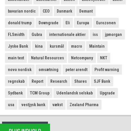
bavarian nordic
CEO
Danmark
Demant
donald trump
Downgrade
Eli
Europa
Eurozonen
FLSmidth
Gubra
internationale aktier
iss
jpmorgan
Jyske Bank
kina
kursmål
macro
Maintain
main text
Natural Resources
Netcompany
NKT
novo nordisk
omsætning
peter arendt
Profit warning
regnskab
Report
Research
Shares
SJF Bank
Sydbank
TCM Group
Udenlandsk selskab
Upgrade
usa
vestjysk bank
vækst
Zealand Pharma