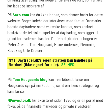
omkring daytrading. Her nogle af de sites og fora, som vi selv
har ladet os inspirere af:
På
Saxo.com
kan du købe bogen, som danner basis for dette
website. Bogen indeholder interviews med fem af Danmarks
bedste daytradere samt en række kapitler, som konkret
beskriver de tekniske aspekter af daytrading, som ligger til
grund for tradernes handler. De fem daytradere i bogen er:
Peter Arendt, Tom Hougaard, Heine Andersen, Flemming
Kozok og Uffe Dreiser.
NYT:
Daytrader.dk's egen strategi kan handles på
Nordnet (ikke egnet for alle):
SE INFO
På
Tom Hougaards blog
kan man løbende læse om
Hougaards syn på markederne, samt om hans strategier og
hans kurser.
NPinvestor.dk
har eksisteret siden 1996 og er en portal med
fokus på de finansielle markeder og private investorer.