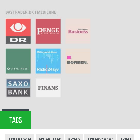
TAGS
aktiehandel
aktiekurser
aktien
aktienyheder
aktier