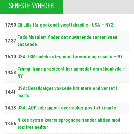
SENESTE NYHEDER
17:50
Eli Lilly får godkendt vægttabspille i USA – NY2
Feds Musalem finder det nuværende renteniveau
17:37
passende
16:10
USA: ISM-indeks steg mod forventning i marts – NY
Trump: Irans præsident har anmodet om våbenhvile –
14:58
NY
USA: Detailsalget voksede lidt mere end ventet i
14:41
marts
14:23
USA: ADP-jobrapport overrasker positivt i marts
Nikes dystre kvartalsprognose sender aktien mod
13:56
tocifret nedtur