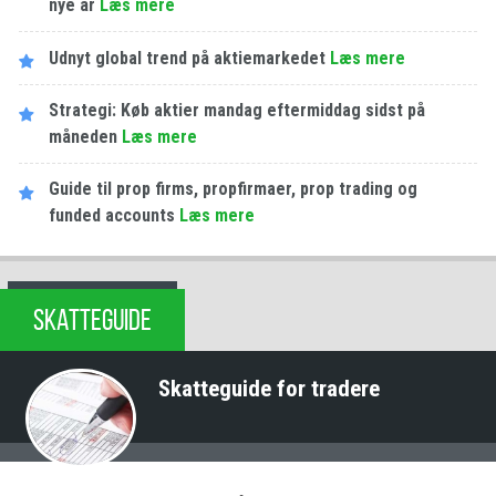
nye år
Læs mere
Udnyt global trend på aktiemarkedet
Læs mere
Strategi: Køb aktier mandag eftermiddag sidst på
måneden
Læs mere
Guide til prop firms, propfirmaer, prop trading og
funded accounts
Læs mere
SKATTEGUIDE
Skatteguide for tradere