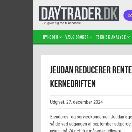
Nyheder
Vælg broker
Teknisk analyse
Kom i
Jeudan reducerer renter
Kopié
inves
kernedriften
Sådan
Hvad 
hand
Udgivet: 27. december 2024
Sådan
certif
Ejendoms- og servicekoncernen Jeudan øgede 
så de ved udgangen af september udgjorde 8
niveau på 74 pct. tre måneder tidligere.