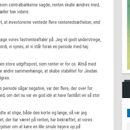
, som centralbankerne sagde, renten skulle ændres med,
ller han videre.
t, at investorerne ventede flere rentenedsættelser, end
t øge vores fastrenteaftaler på. Jeg vil godt understrege,
fordi, vi synes, at vi står foran en periode med høj
en store udgiftspost, som renter er for os. Altså med
e andre sammenhænge, at skabe stabilitet for Jeudan.
lgren.
 periode sågar negative, var der flere, der over for
d, om det nu var en god idé at have fastlåst en så stor
dte at stige, både den korte og lange, så var jeg
itet, der har været på renten, har bekræftet, at vores
ejelser om at køre en lille smule højere op på