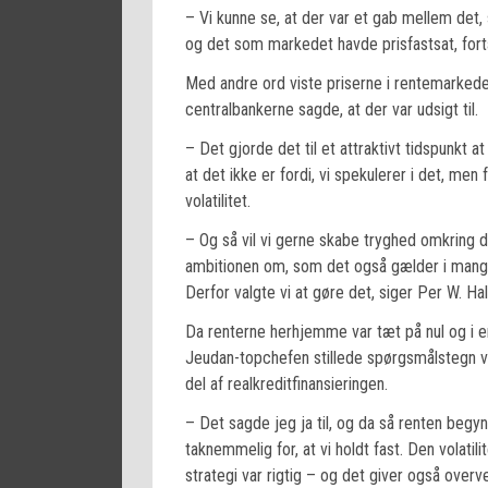
– Vi kunne se, at der var et gab mellem det
og det som markedet havde prisfastsat, fortæ
Med andre ord viste priserne i rentemarkede
centralbankerne sagde, at der var udsigt til.
– Det gjorde det til et attraktivt tidspunkt a
at det ikke er fordi, vi spekulerer i det, men 
volatilitet.
– Og så vil vi gerne skabe tryghed omkring d
ambitionen om, som det også gælder i mang
Derfor valgte vi at gøre det, siger Per W. Hal
Da renterne herhjemme var tæt på nul og i en
Jeudan-topchefen stillede spørgsmålstegn ve
del af realkreditfinansieringen.
– Det sagde jeg ja til, og da så renten begyn
taknemmelig for, at vi holdt fast. Den volatil
strategi var rigtig – og det giver også overv