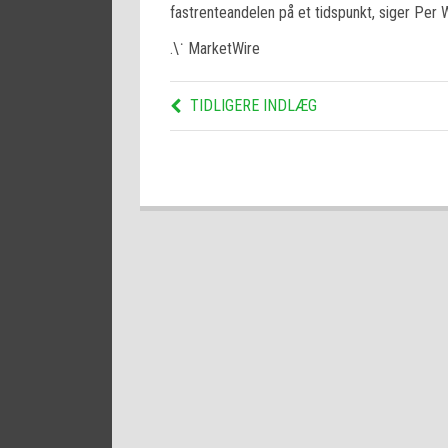
fastrenteandelen på et tidspunkt, siger Per W
.\˙ MarketWire
TIDLIGERE INDLÆG