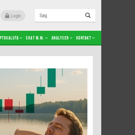
Login
ptovaluta
SKAT m.m.
Analyser
Kontakt
Level 2
Futures-kontrakter
Kopier Christian Jain Kongsted
Kopier Jeppe Kirk Bonde