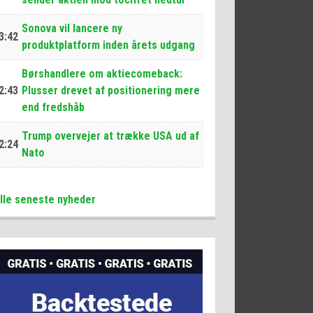
Sonova vil lancere ny
3:42
produktplatform inden årets udgang
Børshandlere om aktiecomeback:
2:43
Plusser drevet af positionering mere
end fredshåb
Trump overvejer at trække USA ud af
2:24
Nato
lle seneste nyheder