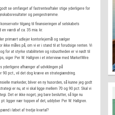
odt se omfanget af fastrenteaftaler stige yderligere for
gnskabsresultater og pengestrømme.
onservativ tilgang til finansieringen af selskabets
n værdi af ca. 35 mia. kr.
der primært udlejer kontorlejemål og sælger
 ikke måles på, om vi er i stand til at forudsige renten. Vi
og for at styrke stabiliteten og robustheden er vi nødt til
ps, siger Per W. Hallgren i et interview med MarketWire.
s yderligere afhænger af udviklingen på
 90 pct., vil det dog kræve en strategiændring.
inansielle markeder, bliver en ny husorden, så kunne jeg godt
 strategi er nu, at vi skal ligge mellem 70 og 90 pct. Skal vi
gi. Det er ikke noget, jeg bare beslutter, så lige nu
 pt. ligger nær toppen af det, uddyber Per W. Hallgren.
 spænd i løbet af tredje kvartal?