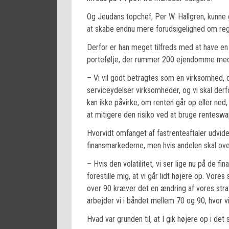
Og Jeudans topchef, Per W. Hallgren, kunne g
at skabe endnu mere forudsigelighed om re
Derfor er han meget tilfreds med at have en k
portefølje, der rummer 200 ejendomme med e
– Vi vil godt betragtes som en virksomhed, 
serviceydelser virksomheder, og vi skal derfor
kan ikke påvirke, om renten går op eller ned, 
at mitigere den risiko ved at bruge renteswa
Hvorvidt omfanget af fastrenteaftaler udvide
finansmarkederne, men hvis andelen skal over
– Hvis den volatilitet, vi ser lige nu på de f
forestille mig, at vi går lidt højere op. Vores
over 90 kræver det en ændring af vores strate
arbejder vi i båndet mellem 70 og 90, hvor vi
Hvad var grunden til, at I gik højere op i det