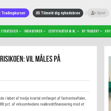
Tradingkurser
Tilmeld dig nyhedsbrev
Opret
Strategier
Indikatorer
Certifikater m.m.
Ny trader?
Kry
 gang med daytrading
Candlesticks – hvad er det?
isikoen: Vil måles på
r de bedste tradere og
Det betyder de nye ESMA-regler
torer
ABCD-mønsteret
 bruges stop-loss
Shortselling
sætter du på spil ved CFD-
Gearing af aktier – hvad er det?
el?
 fungerer BULL & BEAR-
ikater
i løbet af tredje kvartal omfanget af fastrenteaftaler,
8 pct. af virksomhedens realkreditfinansiering mod et