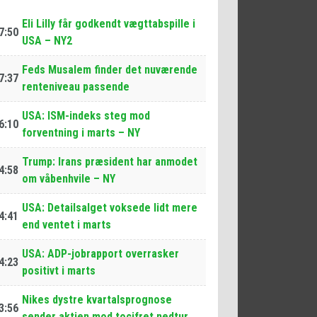
Eli Lilly får godkendt vægttabspille i
7:50
USA – NY2
Feds Musalem finder det nuværende
7:37
renteniveau passende
USA: ISM-indeks steg mod
6:10
forventning i marts – NY
Trump: Irans præsident har anmodet
4:58
om våbenhvile – NY
USA: Detailsalget voksede lidt mere
4:41
end ventet i marts
USA: ADP-jobrapport overrasker
4:23
positivt i marts
Nikes dystre kvartalsprognose
3:56
sender aktien mod tocifret nedtur