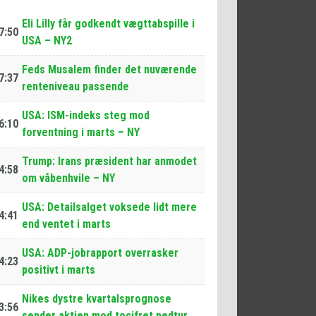
Eli Lilly får godkendt vægttabspille i
7:50
USA – NY2
Feds Musalem finder det nuværende
7:37
renteniveau passende
USA: ISM-indeks steg mod
6:10
forventning i marts – NY
Trump: Irans præsident har anmodet
4:58
om våbenhvile – NY
USA: Detailsalget voksede lidt mere
4:41
end ventet i marts
USA: ADP-jobrapport overrasker
4:23
positivt i marts
Nikes dystre kvartalsprognose
3:56
sender aktien mod tocifret nedtur