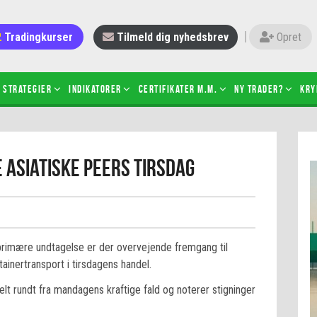
Tradingkurser
Tilmeld dig nyhedsbrev
Opret
Strategier
Indikatorer
Certifikater m.m.
Ny trader?
Kry
 gang med daytrading
Candlesticks – hvad er det?
 asiatiske peers tirsdag
r de bedste tradere og
Det betyder de nye ESMA-regler
torer
ABCD-mønsteret
 bruges stop-loss
Shortselling
sætter du på spil ved CFD-
Gearing af aktier – hvad er det?
el?
rimære undtagelse er der overvejende fremgang til
 fungerer BULL & BEAR-
ainertransport i tirsdagens handel.
ikater
elt rundt fra mandagens kraftige fald og noterer stigninger