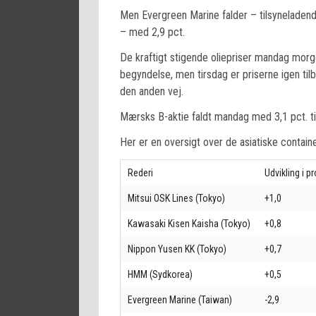
Men Evergreen Marine falder – tilsyneladend
– med 2,9 pct.
De kraftigt stigende oliepriser mandag morg
begyndelse, men tirsdag er priserne igen til
den anden vej.
Mærsks B-aktie faldt mandag med 3,1 pct. til
Her er en oversigt over de asiatiske containe
Rederi
Udvikling i p
Mitsui OSK Lines (Tokyo)
+1,0
Kawasaki Kisen Kaisha (Tokyo)
+0,8
Nippon Yusen KK (Tokyo)
+0,7
HMM (Sydkorea)
+0,5
Evergreen Marine (Taiwan)
-2,9