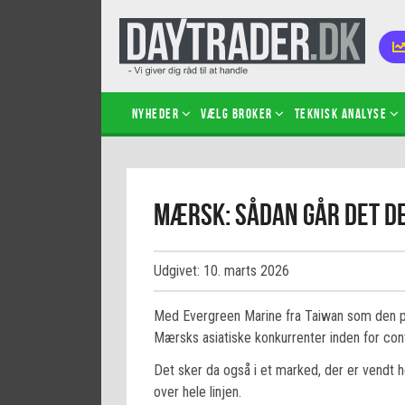
Nyheder
Vælg broker
Teknisk analyse
Kom i
Mærsk: Sådan går det de
Kopié
inves
Sådan
Udgivet: 10. marts 2026
Hvad 
hand
Med Evergreen Marine fra Taiwan som den p
Sådan
Mærsks asiatiske konkurrenter inden for cont
certif
Det sker da også i et marked, der er vendt h
over hele linjen.