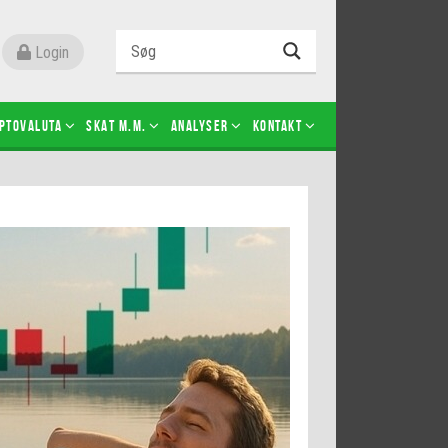
Login
ptovaluta
SKAT m.m.
Analyser
Kontakt
Level 2
Futures-kontrakter
Kopier Christian Jain Kongsted
Kopier Jeppe Kirk Bonde