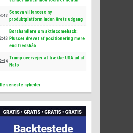
Sonova vil lancere ny
3:42
produktplatform inden årets udgang
Børshandlere om aktiecomeback:
2:43
Plusser drevet af positionering mere
end fredshåb
Trump overvejer at trække USA ud af
2:24
Nato
lle seneste nyheder