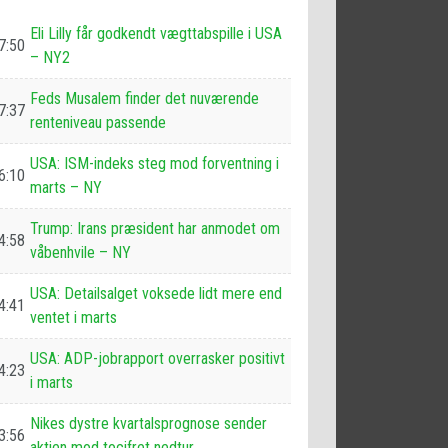
Eli Lilly får godkendt vægttabspille i USA
7:50
– NY2
Feds Musalem finder det nuværende
7:37
renteniveau passende
USA: ISM-indeks steg mod forventning i
6:10
marts – NY
Trump: Irans præsident har anmodet om
4:58
våbenhvile – NY
USA: Detailsalget voksede lidt mere end
4:41
ventet i marts
USA: ADP-jobrapport overrasker positivt
4:23
i marts
Nikes dystre kvartalsprognose sender
3:56
aktien mod tocifret nedtur