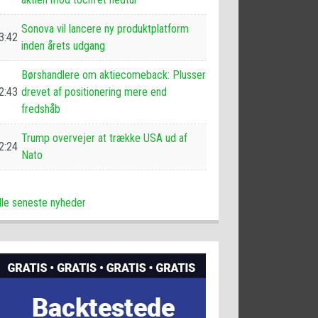
Sonova vil lancere ny produktplatform
3:42
inden årets udgang
Børshandlere om aktiecomeback: Plusser
2:43
drevet af positionering mere end
fredshåb
Trump overvejer at trække USA ud af
2:24
Nato
lle seneste nyheder