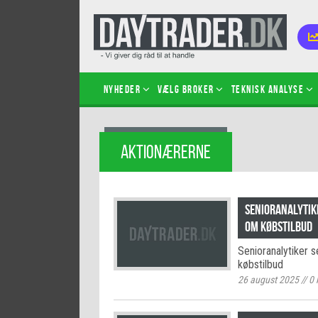
Nyheder
Vælg broker
Teknisk analyse
Kom i
AKTIONÆRERNE
Kopié
inves
Sådan
Senioranalytik
Hvad 
om købstilbud
hand
Senioranalytiker s
Sådan
købstilbud
certif
26 august 2025
//
0