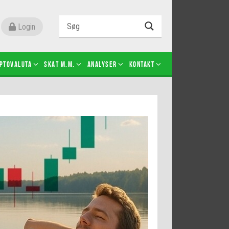
Login
ptovaluta
SKAT m.m.
Analyser
Kontakt
Level 2
Futures-kontrakter
Kopier Christian Jain Kongsted
Kopier Jeppe Kirk Bonde