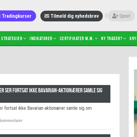
Tradingkurser
Tilmeld dig nyhedsbrev
Opret
Strategier
Indikatorer
Certifikater m.m.
Ny trader?
Kry
 gang med daytrading
Candlesticks – hvad er det?
r de bedste tradere og
Det betyder de nye ESMA-regler
torer
ABCD-mønsteret
 bruges stop-loss
Shortselling
er ser fortsat ikke Bavarian-aktionærer samle sig
sætter du på spil ved CFD-
Gearing af aktier – hvad er det?
el?
er fortsat ikke Bavarian-aktionærer samle sig om
 fungerer BULL & BEAR-
ikater
kommentarer