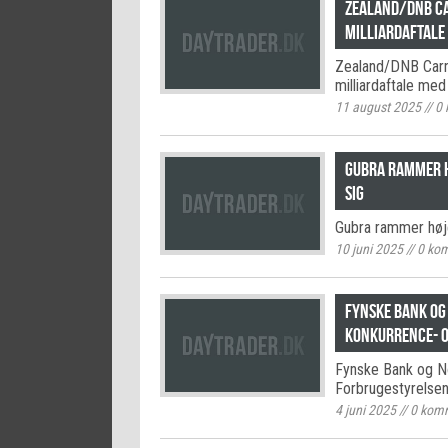
Zealand/DNB Ca
milliardaftale
Zealand/DNB Carne
milliardaftale me
11 august 2025
//
0
Gubra rammer h
sig
Gubra rammer høje
10 juni 2025
//
0
kom
Fynske Bank og
Konkurrence- 
Fynske Bank og No
Forbrugestyrelse
4 juni 2025
//
0
komm