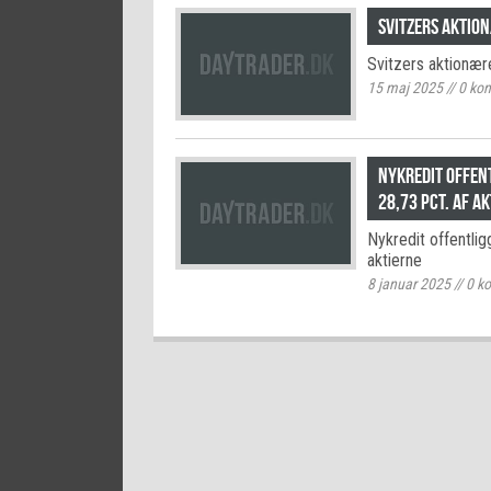
Svitzers aktion
Svitzers aktionærer
15 maj 2025
//
0
kom
Nykredit offen
28,73 pct. af a
Nykredit offentli
aktierne
8 januar 2025
//
0
ko