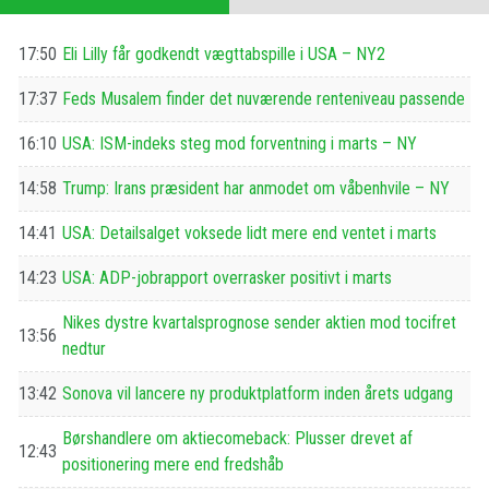
17:50
Eli Lilly får godkendt vægttabspille i USA – NY2
17:37
Feds Musalem finder det nuværende renteniveau passende
16:10
USA: ISM-indeks steg mod forventning i marts – NY
14:58
Trump: Irans præsident har anmodet om våbenhvile – NY
14:41
USA: Detailsalget voksede lidt mere end ventet i marts
14:23
USA: ADP-jobrapport overrasker positivt i marts
Nikes dystre kvartalsprognose sender aktien mod tocifret
13:56
nedtur
13:42
Sonova vil lancere ny produktplatform inden årets udgang
Børshandlere om aktiecomeback: Plusser drevet af
12:43
positionering mere end fredshåb