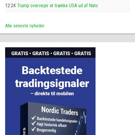
12:24
Trump overvejer at trække USA ud af Nato
Alle seneste nyheder