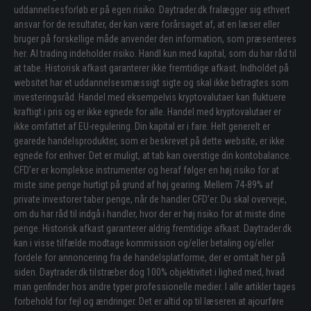
uddannelsesforløb er på egen risiko. Daytrader.dk fralægger sig ethvert
ansvar for de resultater, der kan være forårsaget af, at en læser eller
bruger på forskellige måde anvender den information, som præsenteres
her. Al trading indeholder risiko. Handl kun med kapital, som du har råd til
at tabe. Historisk afkast garanterer ikke fremtidige afkast. Indholdet på
websitet har et uddannelsesmæssigt sigte og skal ikke betragtes som
investeringsråd. Handel med eksempelvis kryptovalutaer kan fluktuere
kraftigt i pris og er ikke egnede for alle. Handel med kryptovalutaer er
ikke omfattet af EU-regulering. Din kapital er i fare. Helt generelt er
gearede handelsprodukter, som er beskrevet på dette website, er ikke
egnede for enhver. Det er muligt, at tab kan overstige din kontobalance.
CFD’er er komplekse instrumenter og heraf følger en høj risiko for at
miste sine penge hurtigt på grund af høj gearing. Mellem 74-89% af
private investorer taber penge, når de handler CFD’er. Du skal overveje,
om du har råd til indgå i handler, hvor der er høj risiko for at miste dine
penge. Historisk afkast garanterer aldrig fremtidige afkast. Daytrader.dk
kan i visse tilfælde modtage kommission og/eller betaling og/eller
fordele for annoncering fra de handelsplatforme, der er omtalt her på
siden. Daytrader.dk tilstræber dog 100% objektivitet i lighed med, hvad
man genfinder hos andre typer professionelle medier. I alle artikler tages
forbehold for fejl og ændringer. Det er altid op til læseren at ajourføre