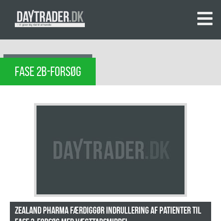
FASE 2B-FORSØG
Zealand Pharma færdiggør indrullering af patienter til