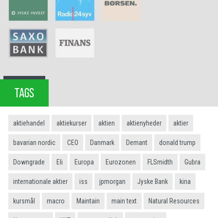
TAGS
aktiehandel
aktiekurser
aktien
aktienyheder
aktier
bavarian nordic
CEO
Danmark
Demant
donald trump
Downgrade
Eli
Europa
Eurozonen
FLSmidth
Gubra
internationale aktier
iss
jpmorgan
Jyske Bank
kina
kursmål
macro
Maintain
main text
Natural Resources