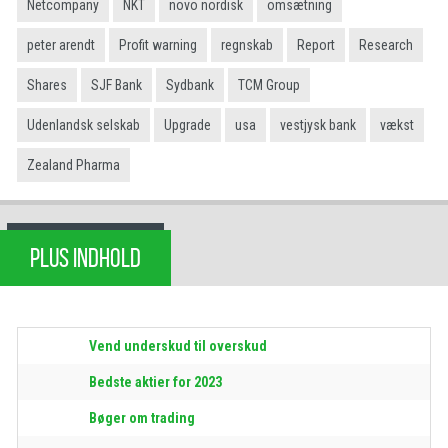
Netcompany
NKT
novo nordisk
omsætning
peter arendt
Profit warning
regnskab
Report
Research
Shares
SJF Bank
Sydbank
TCM Group
Udenlandsk selskab
Upgrade
usa
vestjysk bank
vækst
Zealand Pharma
PLUS INDHOLD
Vend underskud til overskud
Bedste aktier for 2023
Bøger om trading