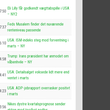
Eli Lilly får godkendt vægttabspille i USA
7:50
– NY2
Feds Musalem finder det nuværende
7:37
renteniveau passende
USA: ISM-indeks steg mod forventning i
6:10
marts – NY
Trump: Irans præsident har anmodet om
4:58
våbenhvile – NY
USA: Detailsalget voksede lidt mere end
4:41
ventet i marts
USA: ADP-jobrapport overrasker positivt
4:23
i marts
Nikes dystre kvartalsprognose sender
3:56
aktien mod tocifret nedtur