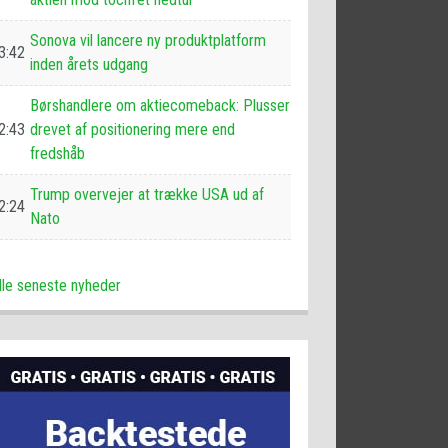
Sonova vil lancere ny produktplatform
3:42
inden årets udgang
Børshandlere om aktiecomeback: Plusser
2:43
drevet af positionering mere end
fredshåb
Trump overvejer at trække USA ud af
2:24
Nato
lle seneste nyheder