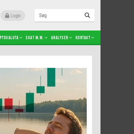
Login
ptovaluta
SKAT m.m.
Analyser
Kontakt
Level 2
Futures-kontrakter
Kopier Christian Jain Kongsted
Kopier Jeppe Kirk Bonde