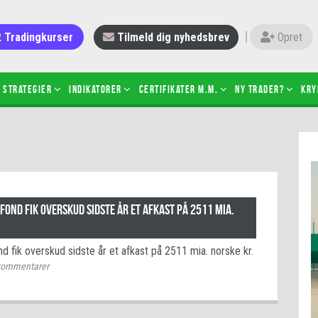
Tradingkurser
Tilmeld dig nyhedsbrev
Opret
Strategier
Indikatorer
Certifikater m.m.
Ny trader?
Kry
 gang med daytrading
Candlesticks – hvad er det?
r de bedste tradere og
Det betyder de nye ESMA-regler
torer
ABCD-mønsteret
 bruges stop-loss
Shortselling
fond fik overskud sidste år et afkast på 2511 mia.
sætter du på spil ved CFD-
Gearing af aktier – hvad er det?
el?
d fik overskud sidste år et afkast på 2511 mia. norske kr.
 fungerer BULL & BEAR-
ommentarer
ikater