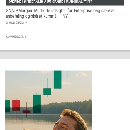
sænket anbefaling og skåret kursmål – NY
GN/JPMorgan: Mudrede udsigter for Enterprise bag sænket
anbefaling og skåret kursmål – NY
2 maj 2025
//
kommentarer