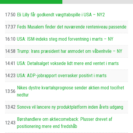
17:50
Eli Lilly får godkendt vægttabspille i USA – NY2
17:37
Feds Musalem finder det nuværende renteniveau passende
16:10
USA: ISM-indeks steg mod forventning i marts – NY
14:58
Trump: Irans præsident har anmodet om våbenhvile – NY
14:41
USA: Detailsalget voksede lidt mere end ventet i marts
14:23
USA: ADP-jobrapport overrasker positivt i marts
Nikes dystre kvartalsprognose sender aktien mod tocifret
13:56
nedtur
13:42
Sonova vil lancere ny produktplatform inden årets udgang
Børshandlere om aktiecomeback: Plusser drevet af
12:43
positionering mere end fredshåb