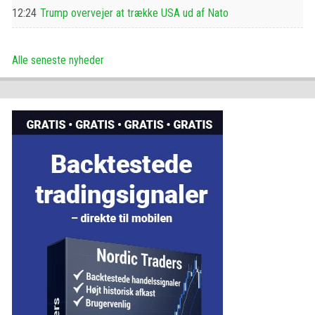
12:24
Trump overvejer at trække USA ud af Nato
Alle seneste nyheder