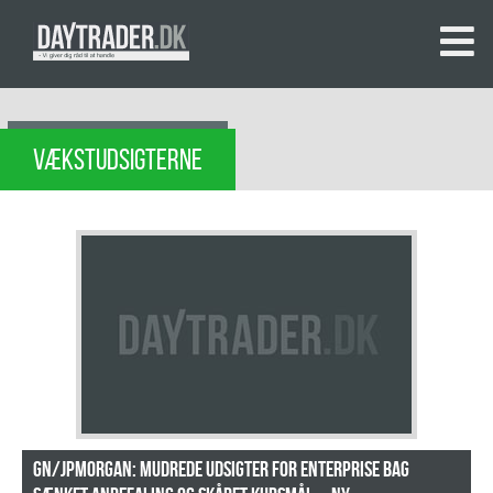
VÆKSTUDSIGTERNE
GN/JPMorgan: Mudrede udsigter for Enterprise bag