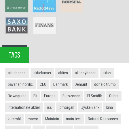
TAGS
aktiehandel
aktiekurser
aktien
aktienyheder
aktier
bavarian nordic
CEO
Danmark
Demant
donald trump
Downgrade
Eli
Europa
Eurozonen
FLSmidth
Gubra
internationale aktier
iss
jpmorgan
Jyske Bank
kina
kursmål
macro
Maintain
main text
Natural Resources