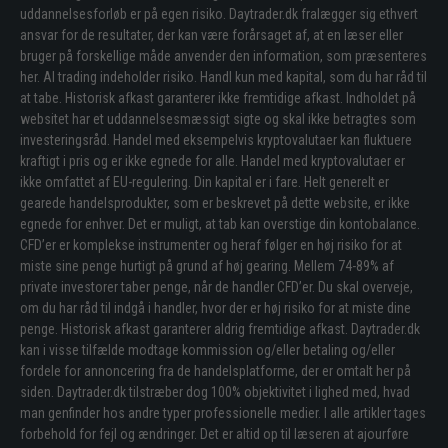
uddannelsesforløb er på egen risiko. Daytrader.dk fralægger sig ethvert
ansvar for de resultater, der kan være forårsaget af, at en læser eller
bruger på forskellige måde anvender den information, som præsenteres
her. Al trading indeholder risiko. Handl kun med kapital, som du har råd til
at tabe. Historisk afkast garanterer ikke fremtidige afkast. Indholdet på
websitet har et uddannelsesmæssigt sigte og skal ikke betragtes som
investeringsråd. Handel med eksempelvis kryptovalutaer kan fluktuere
kraftigt i pris og er ikke egnede for alle. Handel med kryptovalutaer er
ikke omfattet af EU-regulering. Din kapital er i fare. Helt generelt er
gearede handelsprodukter, som er beskrevet på dette website, er ikke
egnede for enhver. Det er muligt, at tab kan overstige din kontobalance.
CFD’er er komplekse instrumenter og heraf følger en høj risiko for at
miste sine penge hurtigt på grund af høj gearing. Mellem 74-89% af
private investorer taber penge, når de handler CFD’er. Du skal overveje,
om du har råd til indgå i handler, hvor der er høj risiko for at miste dine
penge. Historisk afkast garanterer aldrig fremtidige afkast. Daytrader.dk
kan i visse tilfælde modtage kommission og/eller betaling og/eller
fordele for annoncering fra de handelsplatforme, der er omtalt her på
siden. Daytrader.dk tilstræber dog 100% objektivitet i lighed med, hvad
man genfinder hos andre typer professionelle medier. I alle artikler tages
forbehold for fejl og ændringer. Det er altid op til læseren at ajourføre