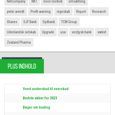
Netcompany
NKT
novo nordisk
omsætning
peter arendt
Profit warning
regnskab
Report
Research
Shares
SJF Bank
Sydbank
TCM Group
Udenlandsk selskab
Upgrade
usa
vestjysk bank
vækst
Zealand Pharma
PLUS INDHOLD
Vend underskud til overskud
Bedste aktier for 2023
Bøger om trading