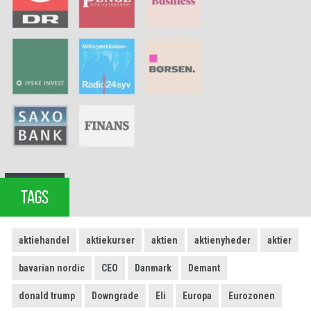
TAGS
aktiehandel
aktiekurser
aktien
aktienyheder
aktier
bavarian nordic
CEO
Danmark
Demant
donald trump
Downgrade
Eli
Europa
Eurozonen