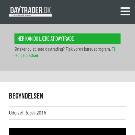
Her kan du lære at daytrade
Ønsker du at lære daytrading? Tjek vores kursusprogram.
Få
ledige pladser
Begyndelsen
Udgivet: 6. juli 2015