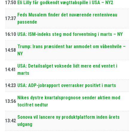
17:50
Eli Lilly får godkendt vægttabspille i USA – NY2
Feds Musalem finder det nuværende renteniveau
17:37
passende
16:10
USA: ISM-indeks steg mod forventning i marts – NY
Trump: Irans præsident har anmodet om våbenhvile –
14:58
NY
USA: Detailsalget voksede lidt mere end ventet i
14:41
marts
14:23
USA: ADP-jobrapport overrasker positivt i marts
Nikes dystre kvartalsprognose sender aktien mod
13:56
tocifret nedtur
Sonova vil lancere ny produktplatform inden årets
13:42
udgang