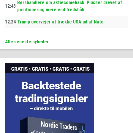
Børshandlere om aktiecomeback: Plusser drevet af
12:43
positionering mere end fredshåb
12:24
Trump overvejer at trække USA ud af Nato
Alle seneste nyheder