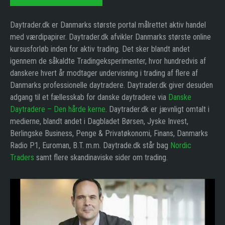
Daytrader.dk er Danmarks største portal målrettet aktiv handel
med værdipapirer. Daytrader.dk afvikler Danmarks største online
kursusforløb inden for aktiv trading. Det sker blandt andet
igennem de såkaldte Tradingeksperimenter, hvor hundredvis af
danskere hvert år modtager undervisning i trading af flere af
Danmarks professionelle daytradere. Daytrader.dk giver desuden
adgang til et fællesskab for danske daytradere via
Danske
Daytradere – Den hårde kerne
. Daytrader.dk er jævnligt omtalt i
medierne, blandt andet i Dagbladet Børsen, Jyske Invest,
Berlingske Business, Penge & Privatøkonomi, Finans, Danmarks
Radio P1, Euroman, B.T. m.m. Daytrade.dk står bag
Nordic
Traders
samt flere skandinaviske sider om trading.