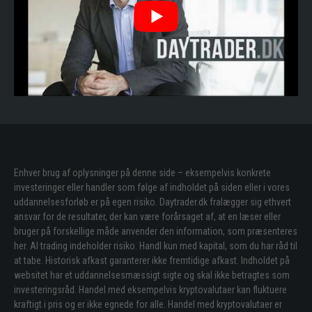
Enhver brug af oplysninger på denne side – eksempelvis konkrete
investeringer eller handler som følge af indholdet på siden eller i vores
uddannelsesforløb er på egen risiko. Daytrader.dk fralægger sig ethvert
ansvar for de resultater, der kan være forårsaget af, at en læser eller
bruger på forskellige måde anvender den information, som præsenteres
her. Al trading indeholder risiko. Handl kun med kapital, som du har råd til
at tabe. Historisk afkast garanterer ikke fremtidige afkast. Indholdet på
websitet har et uddannelsesmæssigt sigte og skal ikke betragtes som
investeringsråd. Handel med eksempelvis kryptovalutaer kan fluktuere
kraftigt i pris og er ikke egnede for alle. Handel med kryptovalutaer er