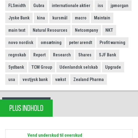
FLSmidth
Gubra
internationale aktier
iss
jpmorgan
Jyske Bank
kina
kursmål
macro
Maintain
main text
Natural Resources
Netcompany
NKT
novo nordisk
omsætning
peter arendt
Profit warning
regnskab
Report
Research
Shares
SJF Bank
Sydbank
TCM Group
Udenlandsk selskab
Upgrade
usa
vestjysk bank
vækst
Zealand Pharma
PLUS INDHOLD
Vend underskud til overskud