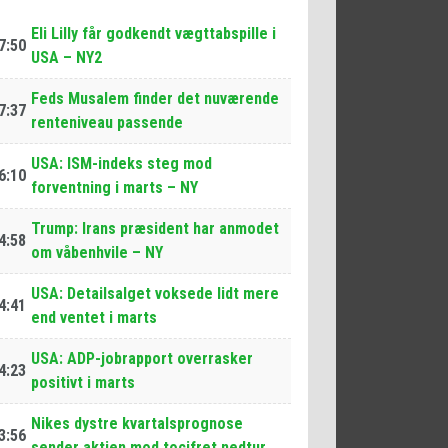
Eli Lilly får godkendt vægttabspille i
7:50
USA – NY2
Feds Musalem finder det nuværende
7:37
renteniveau passende
USA: ISM-indeks steg mod
6:10
forventning i marts – NY
Trump: Irans præsident har anmodet
4:58
om våbenhvile – NY
USA: Detailsalget voksede lidt mere
4:41
end ventet i marts
USA: ADP-jobrapport overrasker
4:23
positivt i marts
Nikes dystre kvartalsprognose
3:56
sender aktien mod tocifret nedtur