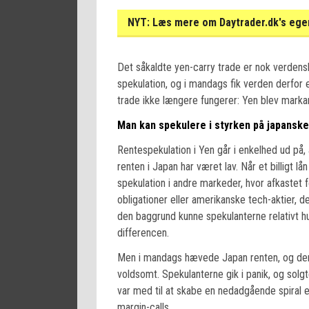
NYT:
Læs mere om Daytrader.dk's egen
Det såkaldte yen-carry trade er nok verdensh
spekulation, og i mandags fik verden derfor 
trade ikke længere fungerer: Yen blev markan
Man kan spekulere i styrken på japanske
Rentespekulation i Yen går i enkelhed ud på, 
renten i Japan har været lav. Når et billigt lå
spekulation i andre markeder, hvor afkastet
obligationer eller amerikanske tech-aktier, 
den baggrund kunne spekulanterne relativt hu
differencen.
Men i mandags hævede Japan renten, og derm
voldsomt. Spekulanterne gik i panik, og solgte
var med til at skabe en nedadgående spiral 
margin-calls.