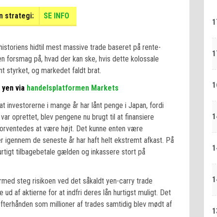
 strategi:
SE INFO
1
istoriens hidtil mest massive trade baseret på rente-
1
en forsmag på, hvad der kan ske, hvis dette kolossale
t styrket, og markedet faldt brat.
1
 yen via
handelsplatformen Markets
at investorerne i mange år har lånt penge i Japan, fordi
1
n var oprettet, blev pengene nu brugt til at finansiere
 forventedes at være højt. Det kunne enten være
der igennem de seneste år har haft helt ekstremt afkast. På
1
rtigt tilbagebetale gælden og inkassere stort på
1
ed steg risikoen ved det såkaldt yen-carry trade
 ud af aktierne for at indfri deres lån hurtigst muligt. Det
efterhånden som millioner af trades samtidig blev mødt af
1