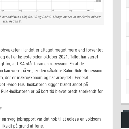
å henholdsvis A=50, B=100 og C=200. Mange mener, at markedet mindst
skal ned til C.
t jobvæksten i landet er aftaget meget mere end forventet
%, og det er højeste siden oktober 2021. Tallet har været
t for, at USA står foran en recession. En af de
ssion kan være på vej, er den såkaldte Sahm Rule Recession
ahm, der er makroøkonom og har arbejdet i Federal
et Hvide Hus. Indikatoren kigger blandt andet på
Rule-indikatoren er på kort tid blevet bredt anerkendt for
?
 en svag jobrapport var det nok til at udløse en voldsom
likvidt på grund af ferie.