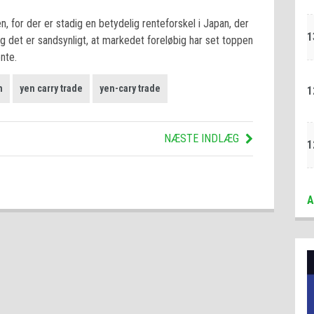
, for der er stadig en betydelig renteforskel i Japan, der
1
og det er sandsynligt, at markedet foreløbig har set toppen
nte.
n
yen carry trade
yen-cary trade
1
NÆSTE INDLÆG
1
A