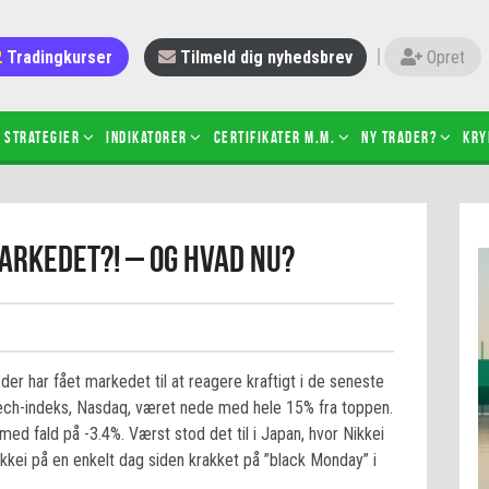
Tradingkurser
Tilmeld dig nyhedsbrev
Opret
Strategier
Indikatorer
Certifikater m.m.
Ny trader?
Kry
 gang med daytrading
Candlesticks – hvad er det?
markedet?! – og hvad nu?
r de bedste tradere og
Det betyder de nye ESMA-regler
torer
ABCD-mønsteret
 bruges stop-loss
Shortselling
sætter du på spil ved CFD-
Gearing af aktier – hvad er det?
el?
er har fået markedet til at reagere kraftigt i de seneste
 fungerer BULL & BEAR-
tech-indeks, Nasdaq, været nede med hele 15% fra toppen.
ikater
d fald på -3.4%. Værst stod det til i Japan, hvor Nikkei
ikkei på en enkelt dag siden krakket på ”black Monday” i