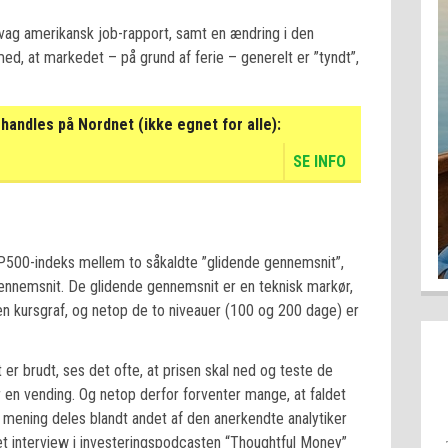
 svag amerikansk job-rapport, samt en ændring i den
d, at markedet – på grund af ferie – generelt er ”tyndt”,
handles på Nordnet (ikke egnet for alle):
SE INFO
&P500-indeks mellem to såkaldte ”glidende gennemsnit”,
nnemsnit. De glidende gennemsnit er en teknisk markør,
en kursgraf, og netop de to niveauer (100 og 200 dage) er
r brudt, ses det ofte, at prisen skal ned og teste de
en vending. Og netop derfor forventer mange, at faldet
mening deles blandt andet af den anerkendte analytiker
et interview i investeringspodcasten “Thoughtful Money”