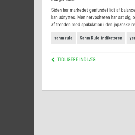
Siden har markedet genfundet lidt af balancen
kan udnyttes. Men nervøsiteten har sat sig, 
af trenden med spukulation i den japanske re
sahm rule
Sahm Rule-indikatoren
ye
TIDLIGERE INDLÆG