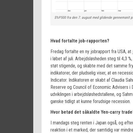
S%P500 fra den 7. august med glidende gennemsnit p
Hvad fortalte job-rapporten?
Fredag fortalte en ny jobrapport fra USA, a
i løbet af juli. Arbejdsløsheden steg til 4,3 
støt stigende, og skabte med det samme fryg
indikatorer, der pludselig viser, at en rece
Indicator. Indikatoren er skabt af Claudia S
Reserve og Council of Economic Advisers i D
udviklingen i arbejdsløshedstallene, og Sahm 
ganske tidligt at kunne forudsige recession.
Hvor betød det såkaldte Yen-carry trade
I mandags steg renten i Japan også, og efter
reaktion i et marked, der samtidig var mindre 