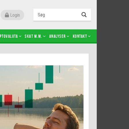
Login
ptovaluta
SKAT m.m.
Analyser
Kontakt
Level 2
Futures-kontrakter
Kopier Christian Jain Kongsted
Kopier Jeppe Kirk Bonde