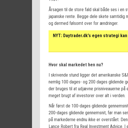
Årsagen til de store fald skal både ses i en
japanske rente. Begge dele skete samtidig me
og dermed følsomt over for ændringer.
NYT:
Daytrader.dk's egen strategi kan 
Hvor skal markedet hen nu?
I skrivende stund ligger det amerikanske S
nemlig 100 dages- og 200 dages glidende ge
der bruges til at udjævne prisniveauerne på 
meget brugt af investorer over alt i verden.
Når først de 100-dages glidende gennemsnit e
200-dages glidende gennemsnit, før man ser 
på markederne endnu ikke er overstået. Den 
Lance Robert fra Real Investment Advice. I 