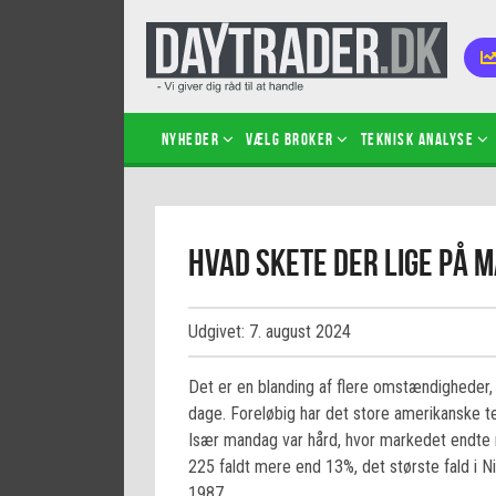
Nyheder
Vælg broker
Teknisk analyse
Kom i
Hvad skete der lige på 
Kopié
inves
Sådan
Udgivet: 7. august 2024
Hvad 
hand
Det er en blanding af flere omstændigheder, d
Sådan
dage. Foreløbig har det store amerikanske 
certif
Især mandag var hård, hvor markedet endte me
225 faldt mere end 13%, det største fald i N
1987.