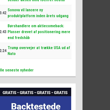
Sonova vil lancere ny
3:42
produktplatform inden årets udgang
Børshandlere om aktiecomeback:
2:43
Plusser drevet af positionering mere
end fredshåb
Trump overvejer at trække USA ud af
2:24
Nato
lle seneste nyheder