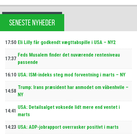
SENESTE NYHEDER
17:50
Eli Lilly får godkendt vægttabspille i USA – NY2
Feds Musalem finder det nuværende renteniveau
17:37
passende
16:10
USA: ISM-indeks steg mod forventning i marts – NY
Trump: Irans præsident har anmodet om våbenhvile –
14:58
NY
USA: Detailsalget voksede lidt mere end ventet i
14:41
marts
14:23
USA: ADP-jobrapport overrasker positivt i marts