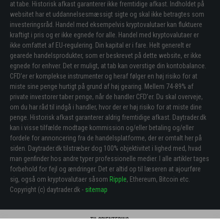
at tabe. Historisk afkast garanterer ikke fremtidige afkast. Indholdet på
websitet har et uddannelsesmæssigt sigte og skal ikke betragtes som
investeringsråd. Handel med eksempelvis kryptovalutaer kan fluktuere
kraftigt i pris og er ikke egnede for alle. Handel med kryptovalutaer er
ikke omfattet af EU-regulering. Din kapital er i fare. Helt generelt er
gearede handelsprodukter, som er beskrevet på dette website, er ikke
egnede for enhver. Det er muligt, at tab kan overstige din kontobalance.
CFD’er er komplekse instrumenter og heraf følger en høj risiko for at
miste sine penge hurtigt på grund af høj gearing. Mellem 74-89% af
private investorer taber penge, når de handler CFD’er. Du skal overveje,
om du har råd til indgå i handler, hvor der er høj risiko for at miste dine
penge. Historisk afkast garanterer aldrig fremtidige afkast. Daytrader.dk
kan i visse tilfælde modtage kommission og/eller betaling og/eller
fordele for annoncering fra de handelsplatforme, der er omtalt her på
siden. Daytrader.dk tilstræber dog 100% objektivitet i lighed med, hvad
man genfinder hos andre typer professionelle medier. I alle artikler tages
forbehold for fejl og ændringer. Det er altid op til læseren at ajourføre
sig, også om kryptovalutaer såsom
Ripple
, Ethereum, Bitcoin etc.
Copyright (c) daytrader.dk -
sitemap
Til orientering: