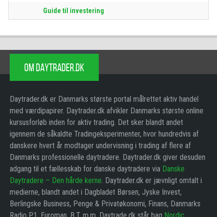
Guide til investering
OM DAYTRADER.DK
Daytrader.dk er Danmarks største portal målrettet aktiv handel
med værdipapirer. Daytrader.dk afvikler Danmarks største online
kursusforløb inden for aktiv trading. Det sker blandt andet
igennem de såkaldte Tradingeksperimenter, hvor hundredvis af
danskere hvert år modtager undervisning i trading af flere af
Danmarks professionelle daytradere. Daytrader.dk giver desuden
adgang til et fællesskab for danske daytradere via
Danske
Daytradere – Den hårde kerne
. Daytrader.dk er jævnligt omtalt i
medierne, blandt andet i Dagbladet Børsen, Jyske Invest,
Berlingske Business, Penge & Privatøkonomi, Finans, Danmarks
Radio P1, Euroman, B.T. m.m. Daytrade.dk står bag
Nordic