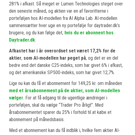
281% i afkast. Så meget er Lumen Technologies steget over
den seneste måned, og aktien var en af favoritterne i
porteføljen hos AI-modellen fra AI Alpha Lab. AI-modellen
sammensætter hver uge en ny portefølje for daytrader.dk’s
brugere, og du kan følge det,
hvis du er abonnent hos
Daytrader.dk
.
Afkastet har i år overordnet set været 17,2% for de
aktier
,
som AI-modellen har peget på
, og det er en del
bedre end det danske C25-indeks, som har givet 6% i afkast,
og det amerikanske SP500-indeks, som har givet 12,7%.
Lige nu kan du få et abonnement for 149,25 kr. om måneden
med et årsabonnement på de aktier, som AI-modellen
vælger
. For at få adgang til de ugentlige ændringer i
porteføljen, skal du vælge “Trader Pro årligt”. Med
årsabonnementet sparer du 25% i forhold til at købe et
abonnement på månedsbasis.
Med et abonnement kan du få indblik i, hvilke fem aktier AI-