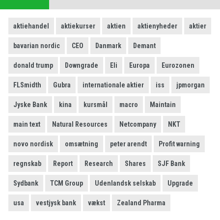
aktiehandel
aktiekurser
aktien
aktienyheder
aktier
bavarian nordic
CEO
Danmark
Demant
donald trump
Downgrade
Eli
Europa
Eurozonen
FLSmidth
Gubra
internationale aktier
iss
jpmorgan
Jyske Bank
kina
kursmål
macro
Maintain
main text
Natural Resources
Netcompany
NKT
novo nordisk
omsætning
peter arendt
Profit warning
regnskab
Report
Research
Shares
SJF Bank
Sydbank
TCM Group
Udenlandsk selskab
Upgrade
usa
vestjysk bank
vækst
Zealand Pharma