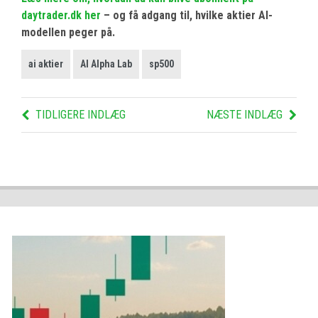
daytrader.dk her
– og få adgang til, hvilke aktier AI-
modellen peger på.
ai aktier
AI Alpha Lab
sp500
TIDLIGERE INDLÆG
NÆSTE INDLÆG