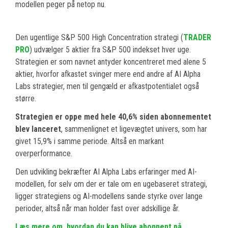
modellen peger på netop nu.
Den ugentlige S&P 500 High Concentration strategi (
TRADER
PRO
) udvælger 5 aktier fra S&P 500 indekset hver uge.
Strategien er som navnet antyder koncentreret med alene 5
aktier, hvorfor afkastet svinger mere end andre af AI Alpha
Labs strategier, men til gengæld er afkastpotentialet også
større.
Strategien er oppe med hele 40,6% siden abonnementet
blev lanceret
, sammenlignet et ligevægtet univers, som har
givet 15,9% i samme periode. Altså en markant
overperformance.
Den udvikling bekræfter AI Alpha Labs erfaringer med AI-
modellen, for selv om der er tale om en ugebaseret strategi,
ligger strategiens og AI-modellens sande styrke over lange
perioder, altså når man holder fast over adskillige år.
Læs mere om, hvordan du kan blive abonnent på