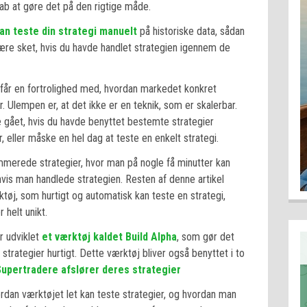
skab at gøre det på den rigtige måde.
kan teste din strategi manuelt
på historiske data, sådan
være sket, hvis du havde handlet strategien igennem de
u får en fortrolighed med, hvordan markedet konkret
r. Ulempen er, at det ikke er en teknik, som er skalerbar.
e gået, hvis du havde benyttet bestemte strategier
, eller måske en hel dag at teste en enkelt strategi.
erede strategier, hvor man på nogle få minutter kan
 hvis man handlede strategien. Resten af denne artikel
tøj, som hurtigt og automatisk kan teste en strategi,
helt unikt.
r udviklet
et værktøj kaldet Build Alpha
, som gør det
trategier hurtigt. Dette værktøj bliver også benyttet i to
upertradere afslører deres strategier
ordan værktøjet let kan teste strategier, og hvordan man