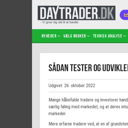
Nyheder
Vælg broker
Teknisk analyse
Kom i
Sådan tester og udvikle
Kopié
inves
Sådan
Udgivet: 26. oktober 2022
Hvad 
hand
Mange håbefulde tradere og investorer hand
Sådan
særlig føling med markedet, og at deres intu
certif
markeder.
Mere erfarne tradere ved, at en af grundsten