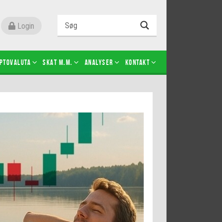
Login
ptovaluta
SKAT m.m.
Analyser
Kontakt
Level 2
Futures-kontrakter
Kopier Christian Jain Kongsted
Kopier Jeppe Kirk Bonde