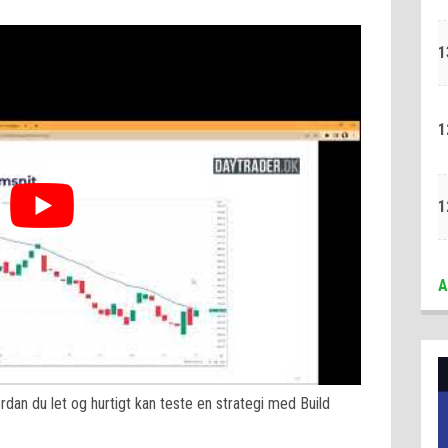
1
1
1
A
ordan du let og hurtigt kan teste en strategi med Build