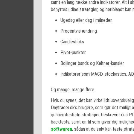
samt en lang række andre indikatorer. Alt i a
benyttes i dine strategier, og heriblandt ka
Ugedag eller dag i måneden
Procentvis ændring
Candlesticks
Pivot-punkter
Bollinger bands og Keltner-kanaler
Indikatorer som MACD, stochastics, A
Og mange, mange flere.
Hvis du synes, det kan virke lidt uoverskuelig
Daytrader.dk’s brugere, som gør det muligt a
gennemtestede strategier beskrevet i en PDF
backtests, samt en fil som giver dig mulighed
softwaren
, sådan at du selv kan teste stra