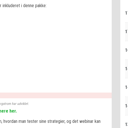
r inkluderet i denne pakke:
1
1
1
1
1
rgstrom har udviklet.
1
mere her.
, hvordan man tester sine strategier, og det webinar kan
1