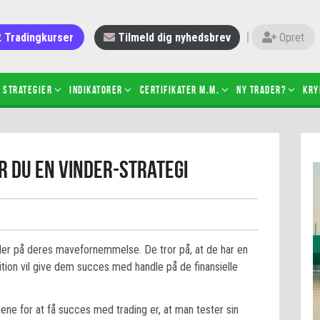
Tradingkurser
Tilmeld dig nyhedsbrev
Opret
Strategier
Indikatorer
Certifikater m.m.
Ny trader?
Kry
 gang med daytrading
Candlesticks – hvad er det?
r du en vinder-strategi
r de bedste tradere og
Det betyder de nye ESMA-regler
torer
ABCD-mønsteret
 bruges stop-loss
Shortselling
sætter du på spil ved CFD-
Gearing af aktier – hvad er det?
el?
ler på deres mavefornemmelse. De tror på, at de har en
 fungerer BULL & BEAR-
ition vil give dem succes med handle på de finansielle
ikater
ene for at få succes med trading er, at man tester sin