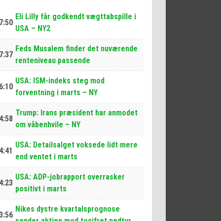
Eli Lilly får godkendt vægttabspille i
7:50
USA – NY2
Feds Musalem finder det nuværende
7:37
renteniveau passende
USA: ISM-indeks steg mod
6:10
forventning i marts – NY
Trump: Irans præsident har anmodet
4:58
om våbenhvile – NY
USA: Detailsalget voksede lidt mere
4:41
end ventet i marts
USA: ADP-jobrapport overrasker
4:23
positivt i marts
Nikes dystre kvartalsprognose
3:56
sender aktien mod tocifret nedtur