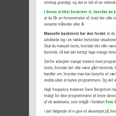
strategi grundigt, og det er lidt af en viden
I denne artikel beskriver vi, hvordan du 
at du får en fornemmelse af, hvad der ville 
seneste måneder eller år.
Manuelle backtests har den fordel
, at d
udviklede sig i en række historiske situatione
Skal du manuelt teste, hvordan det ville vær
historisk, så kan det hurtigt tage mange timer
Derfor arbejder mange tradere med programm
teste, hvordan det ville være gået historisk,
handler om, hvordan man kan benytte et værk
endda uden at kunne programmere. Og det er 
High frequency-traderen Dave Bergstrom ha
muligt for ikke-programmører at teste deres s
af de webinarer, som indgår i forløbet
Fem S
I det følgende vil vi give et eksempel på, hv