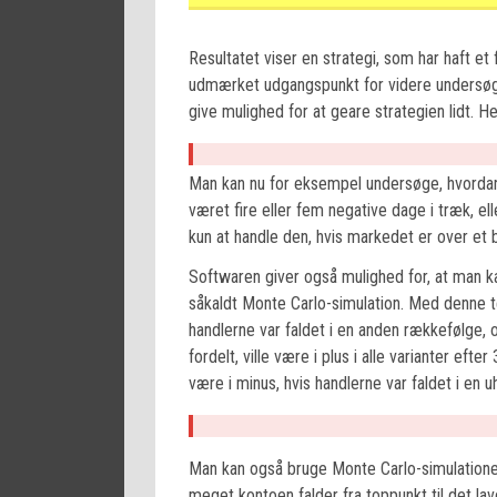
Resultatet viser en strategi, som har haft et f
udmærket udgangspunkt for videre undersøge
give mulighed for at geare strategien lidt. H
Man kan nu for eksempel undersøge, hvordan d
været fire eller fem negative dage i træk, el
kun at handle den, hvis markedet er over et 
Softwaren giver også mulighed for, at man kan
såkaldt Monte Carlo-simulation. Med denne te
handlerne var faldet i en anden rækkefølge,
fordelt, ville være i plus i alle varianter ef
være i minus, hvis handlerne var faldet i en 
Man kan også bruge Monte Carlo-simulationen
meget kontoen falder fra toppunkt til det la