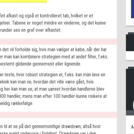
int afkast og også et kontrolleret tab, hvilket er et
lser. Tabene er noget mindre en vinderne, og det kunne
erunder ses en graf over afkastet.
et vil forholde sig, hvis man vælger at købe, når der har
ler man kan kombinere strategien med at andet filter, f.eks.
bestemt glidende gennemsnit eller lignende.
 teste, hvor robust strategien er, f.eks. kan man lave en
knik kan man se, hvordan det ville være gået, hvis
 og her kan man se, at man uanset hvordan handlerne blev
ter 300 handler, mens man efter 100 handler kunne risikere at
uheldig rækkefølge.
 til at se på det gennemsnitlige drawdown, altså hvor
A
veste punkt undervejs i forløbet. Drawdown var i den