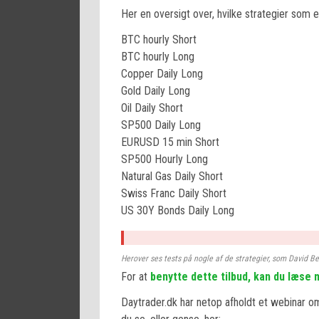
Her en oversigt over, hvilke strategier som e
BTC hourly Short
BTC hourly Long
Copper Daily Long
Gold Daily Long
Oil Daily Short
SP500 Daily Long
EURUSD 15 min Short
SP500 Hourly Long
Natural Gas Daily Short
Swiss Franc Daily Short
US 30Y Bonds Daily Long
Herover ses tests på nogle af de strategier, som David Be
For at
benytte dette tilbud, kan du læse 
Daytrader.dk har netop afholdt et webinar om