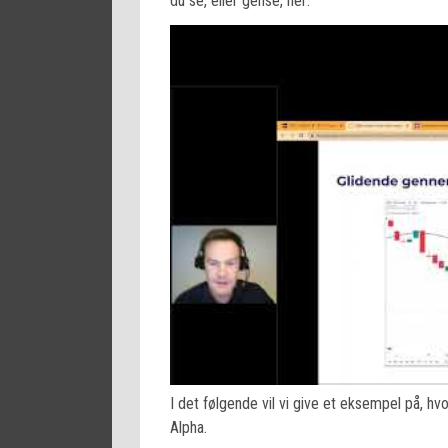
du se, eller gense, her:
I det følgende vil vi give et eksempel på, hv
Alpha.