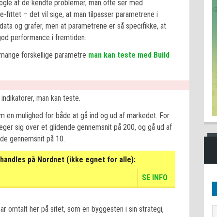
nogle af de kendte problemer, man ofte ser med
-fittet – det vil sige, at man tilpasser parametrene i
 data og grafer, men at parametrene er så specifikke, at
 god performance i fremtiden.
r mange forskellige parametre
man kan teste med Build
indikatorer, man kan teste.
om en mulighed for både at gå ind og ud af markedet. For
æger sig over et glidende gennemsnit på 200, og gå ud af
nde gennemsnit på 10.
handles på Nordnet (ikke egnet for alle):
SE INFO
r omtalt her på sitet, som en byggesten i sin strategi,