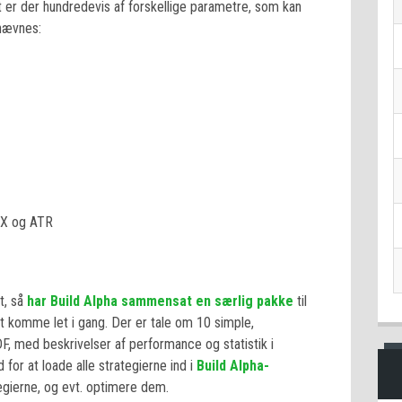
lt er der hundredevis af forskellige parametre, som kan
n nævnes:
DX og ATR
t, så
har Build Alpha sammensat en særlig pakke
til
t komme let i gang. Der er tale om 10 simple,
, med beskrivelser af performance og statistik i
 for at loade alle strategierne ind i
Build Alpha-
tegierne, og evt. optimere dem.