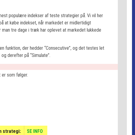
st populære indekser af teste strategier på. Vi vil her
å at købe indekset, når markedet er midlertidigt
r man tre dage i træk har oplevet at markedet lukkede
den funktion, der hedder “Consecutive”, og det testes let
 og derefter på “Simulate”.
t er som følger.
 strategi:
SE INFO