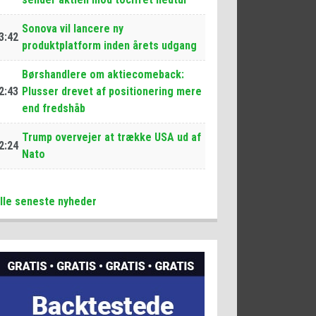
Sonova vil lancere ny
3:42
produktplatform inden årets udgang
Børshandlere om aktiecomeback:
2:43
Plusser drevet af positionering mere
end fredshåb
Trump overvejer at trække USA ud af
2:24
Nato
lle seneste nyheder