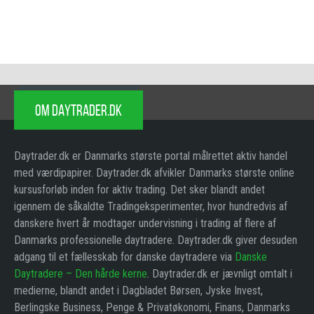
OM DAYTRADER.DK
Daytrader.dk er Danmarks største portal målrettet aktiv handel
med værdipapirer. Daytrader.dk afvikler Danmarks største online
kursusforløb inden for aktiv trading. Det sker blandt andet
igennem de såkaldte Tradingeksperimenter, hvor hundredvis af
danskere hvert år modtager undervisning i trading af flere af
Danmarks professionelle daytradere. Daytrader.dk giver desuden
adgang til et fællesskab for danske daytradere via
Danske
Daytradere – Den hårde kerne
. Daytrader.dk er jævnligt omtalt i
medierne, blandt andet i Dagbladet Børsen, Jyske Invest,
Berlingske Business, Penge & Privatøkonomi, Finans, Danmarks