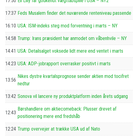
17:50
Eli Lilly får godkendt vægttabspille i USA – NY2
17:37
Feds Musalem finder det nuværende renteniveau passende
16:10
USA: ISM-indeks steg mod forventning i marts – NY
14:58
Trump: Irans præsident har anmodet om våbenhvile – NY
14:41
USA: Detailsalget voksede lidt mere end ventet i marts
14:23
USA: ADP-jobrapport overrasker positivt i marts
Nikes dystre kvartalsprognose sender aktien mod tocifret
13:56
nedtur
13:42
Sonova vil lancere ny produktplatform inden årets udgang
Børshandlere om aktiecomeback: Plusser drevet af
12:43
positionering mere end fredshåb
12:24
Trump overvejer at trække USA ud af Nato