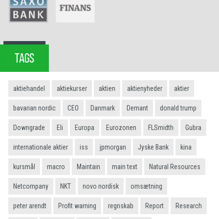
TAGS
aktiehandel
aktiekurser
aktien
aktienyheder
aktier
bavarian nordic
CEO
Danmark
Demant
donald trump
Downgrade
Eli
Europa
Eurozonen
FLSmidth
Gubra
internationale aktier
iss
jpmorgan
Jyske Bank
kina
kursmål
macro
Maintain
main text
Natural Resources
Netcompany
NKT
novo nordisk
omsætning
peter arendt
Profit warning
regnskab
Report
Research