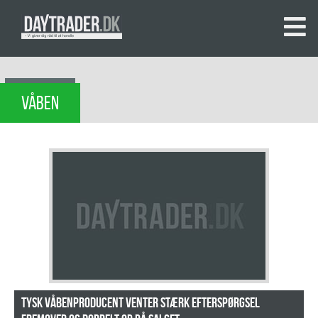
VÅBEN
Tysk våbenproducent venter stærk efterspørgsel