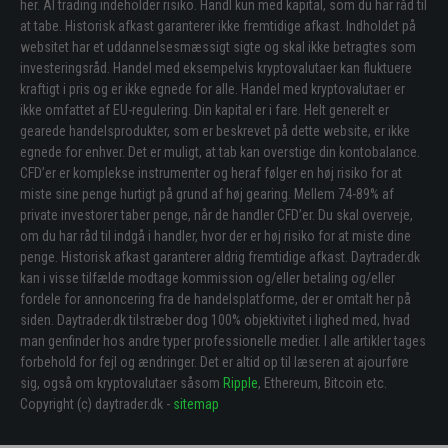
her. Al trading indeholder risiko. Handl kun med kapital, som du har råd til
at tabe. Historisk afkast garanterer ikke fremtidige afkast. Indholdet på
websitet har et uddannelsesmæssigt sigte og skal ikke betragtes som
investeringsråd. Handel med eksempelvis kryptovalutaer kan fluktuere
kraftigt i pris og er ikke egnede for alle. Handel med kryptovalutaer er
ikke omfattet af EU-regulering. Din kapital er i fare. Helt generelt er
gearede handelsprodukter, som er beskrevet på dette website, er ikke
egnede for enhver. Det er muligt, at tab kan overstige din kontobalance.
CFD’er er komplekse instrumenter og heraf følger en høj risiko for at
miste sine penge hurtigt på grund af høj gearing. Mellem 74-89% af
private investorer taber penge, når de handler CFD’er. Du skal overveje,
om du har råd til indgå i handler, hvor der er høj risiko for at miste dine
penge. Historisk afkast garanterer aldrig fremtidige afkast. Daytrader.dk
kan i visse tilfælde modtage kommission og/eller betaling og/eller
fordele for annoncering fra de handelsplatforme, der er omtalt her på
siden. Daytrader.dk tilstræber dog 100% objektivitet i lighed med, hvad
man genfinder hos andre typer professionelle medier. I alle artikler tages
forbehold for fejl og ændringer. Det er altid op til læseren at ajourføre
sig, også om kryptovalutaer såsom
Ripple
, Ethereum, Bitcoin etc.
Copyright (c) daytrader.dk -
sitemap