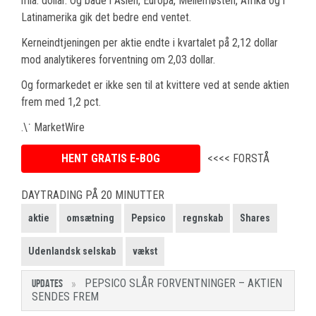
mia. dollar. Og både i Asien, Europa, Mellemøsten, Afrika og i
Latinamerika gik det bedre end ventet.
Kerneindtjeningen per aktie endte i kvartalet på 2,12 dollar
mod analytikeres forventning om 2,03 dollar.
Og formarkedet er ikke sen til at kvittere ved at sende aktien
frem med 1,2 pct.
.\˙ MarketWire
HENT GRATIS E-BOG
<<<< FORSTÅ
DAYTRADING PÅ 20 MINUTTER
aktie
omsætning
Pepsico
regnskab
Shares
Udenlandsk selskab
vækst
PEPSICO SLÅR FORVENTNINGER – AKTIEN
UPDATES
SENDES FREM