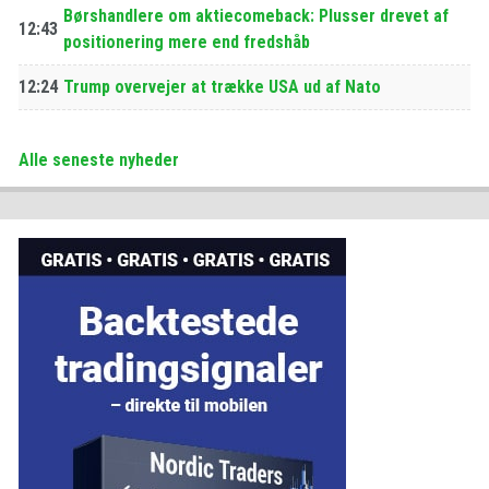
Børshandlere om aktiecomeback: Plusser drevet af
12:43
positionering mere end fredshåb
12:24
Trump overvejer at trække USA ud af Nato
Alle seneste nyheder