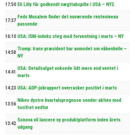
17:50
Eli Lilly får godkendt vægttabspille i USA – NY2
Feds Musalem finder det nuværende renteniveau
17:37
passende
16:10
USA: ISM-indeks steg mod forventning i marts – NY
Trump: Irans præsident har anmodet om våbenhvile –
14:58
NY
USA: Detailsalget voksede lidt mere end ventet i
14:41
marts
14:23
USA: ADP-jobrapport overrasker positivt i marts
Nikes dystre kvartalsprognose sender aktien mod
13:56
tocifret nedtur
Sonova vil lancere ny produktplatform inden årets
13:42
udgang