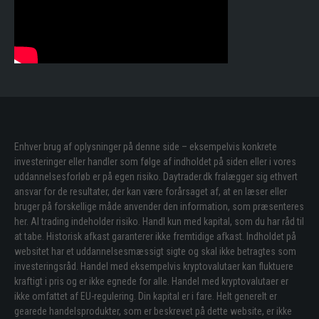
Enhver brug af oplysninger på denne side – eksempelvis konkrete
investeringer eller handler som følge af indholdet på siden eller i vores
uddannelsesforløb er på egen risiko. Daytrader.dk fralægger sig ethvert
ansvar for de resultater, der kan være forårsaget af, at en læser eller
bruger på forskellige måde anvender den information, som præsenteres
her. Al trading indeholder risiko. Handl kun med kapital, som du har råd til
at tabe. Historisk afkast garanterer ikke fremtidige afkast. Indholdet på
websitet har et uddannelsesmæssigt sigte og skal ikke betragtes som
investeringsråd. Handel med eksempelvis kryptovalutaer kan fluktuere
kraftigt i pris og er ikke egnede for alle. Handel med kryptovalutaer er
ikke omfattet af EU-regulering. Din kapital er i fare. Helt generelt er
gearede handelsprodukter, som er beskrevet på dette website, er ikke