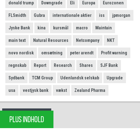
donald trump
Downgrade
Eli
Europa
Eurozonen
FLSmidth
Gubra
internationale aktier
iss
jpmorgan
Jyske Bank
kina
kursmål
macro
Maintain
main text
Natural Resources
Netcompany
NKT
novo nordisk
omsætning
peter arendt
Profit warning
regnskab
Report
Research
Shares
SJF Bank
Sydbank
TCM Group
Udenlandsk selskab
Upgrade
usa
vestjysk bank
vækst
Zealand Pharma
PLUS INDHOLD