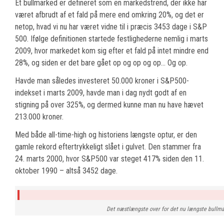
Et bullmarked er defineret som en markedstrend, der ikke har
været afbrudt af et fald på mere end omkring 20%, og det er
netop, hvad vi nu har været vidne til i præcis 3453 dage i S&P
500. Ifølge definitionen startede festlighederne nemlig i marts
2009, hvor markedet kom sig efter et fald på intet mindre end
28%, og siden er det bare gået op og op og op… Og op.
Havde man således investeret 50.000 kroner i S&P500-
indekset i marts 2009, havde man i dag nydt godt af en
stigning på over 325%, og dermed kunne man nu have hævet
213.000 kroner.
Med både all-time-high og historiens længste optur, er den
gamle rekord eftertrykkeligt slået i gulvet. Den stammer fra
24. marts 2000, hvor S&P500 var steget 417% siden den 11.
oktober 1990 – altså 3452 dage.
Det næstlængste over for det nu længste bullma