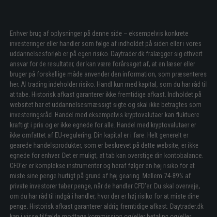
Enhver brug af oplysninger på denne side – eksempelvis konkrete
investeringer eller handler som følge af indholdet på siden eller i vores
uddannelsesforløb er på egen risiko. Daytrader.dk fralægger sig ethvert
ansvar for de resultater, der kan være forårsaget af, at en læser eller
bruger på forskellige måde anvender den information, som præsenteres
her. Al trading indeholder risiko. Handl kun med kapital, som du har råd til
at tabe. Historisk afkast garanterer ikke fremtidige afkast. Indholdet på
websitet har et uddannelsesmæssigt sigte og skal ikke betragtes som
investeringsråd. Handel med eksempelvis kryptovalutaer kan fluktuere
kraftigt i pris og er ikke egnede for alle. Handel med kryptovalutaer er
ikke omfattet af EU-regulering. Din kapital er i fare. Helt generelt er
gearede handelsprodukter, som er beskrevet på dette website, er ikke
egnede for enhver. Det er muligt, at tab kan overstige din kontobalance.
CFD’er er komplekse instrumenter og heraf følger en høj risiko for at
miste sine penge hurtigt på grund af høj gearing. Mellem 74-89% af
private investorer taber penge, når de handler CFD’er. Du skal overveje,
om du har råd til indgå i handler, hvor der er høj risiko for at miste dine
penge. Historisk afkast garanterer aldrig fremtidige afkast. Daytrader.dk
kan i visse tilfælde modtage kommission og/eller betaling og/eller