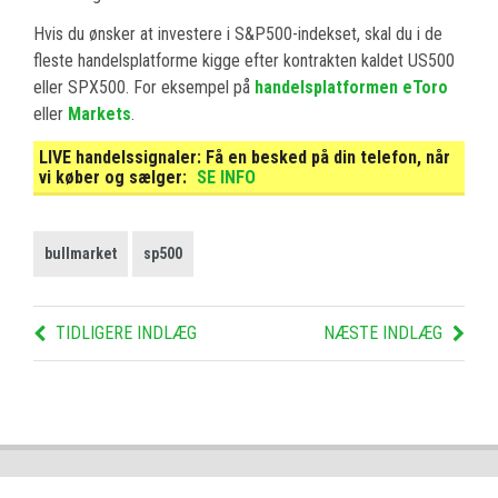
Hvis du ønsker at investere i S&P500-indekset, skal du i de
fleste handelsplatforme kigge efter kontrakten kaldet US500
eller SPX500. For eksempel på
handelsplatformen eToro
eller
Markets
.
LIVE handelssignaler:
Få en besked på din telefon, når
vi køber og sælger:
SE INFO
bullmarket
sp500
TIDLIGERE INDLÆG
NÆSTE INDLÆG