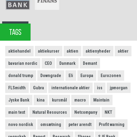
TAGS
aktiehandel
aktiekurser
aktien
aktienyheder
aktier
bavarian nordic
CEO
Danmark
Demant
donald trump
Downgrade
Eli
Europa
Eurozonen
FLSmidth
Gubra
internationale aktier
iss
jpmorgan
Jyske Bank
kina
kursmål
macro
Maintain
main text
Natural Resources
Netcompany
NKT
novo nordisk
omsætning
peter arendt
Profit warning
regnskab
Report
Research
Shares
SJF Bank