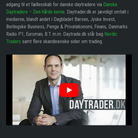
adgang til et fællesskab for danske daytradere via
Danske
Daytradere – Den hårde kerne
. Daytrader.dk er jævnligt omtalt i
medierne, blandt andet i Dagbladet Børsen, Jyske Invest,
Berlingske Business, Penge & Privatøkonomi, Finans, Danmarks
Radio P1, Euroman, B.T. m.m. Daytrade.dk står bag
Nordic
Traders
samt flere skandinaviske sider om trading.