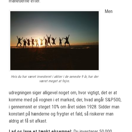
månederne efter.
Men
Hvis du har været investeret i aktier i de seneste 9 år, har der
været meget at fejre.
udregningen siger alligevel noget om, hvor vigtigt, det er at
komme med på vognen i et marked, der, hvad angår S&P500,
i gennemsnit er steget 10% om året siden 1928. Sidder man
konstant på hænderne og frygter et fald, så risikerer man
aldrig at få sit afkast.
Lad os lave et tænkt eksempel:
Du investerer 50.000