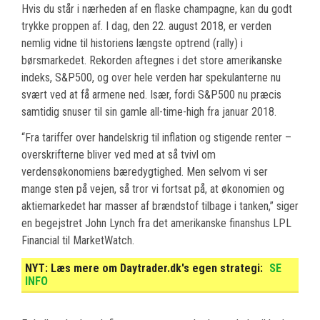
Hvis du står i nærheden af en flaske champagne, kan du godt
trykke proppen af. I dag, den 22. august 2018, er verden
nemlig vidne til historiens længste optrend (rally) i
børsmarkedet. Rekorden aftegnes i det store amerikanske
indeks, S&P500, og over hele verden har spekulanterne nu
svært ved at få armene ned. Især, fordi S&P500 nu præcis
samtidig snuser til sin gamle all-time-high fra januar 2018.
“Fra tariffer over handelskrig til inflation og stigende renter –
overskrifterne bliver ved med at så tvivl om
verdensøkonomiens bæredygtighed. Men selvom vi ser
mange sten på vejen, så tror vi fortsat på, at økonomien og
aktiemarkedet har masser af brændstof tilbage i tanken,” siger
en begejstret John Lynch fra det amerikanske finanshus LPL
Financial til MarketWatch.
NYT:
Læs mere om Daytrader.dk's egen strategi:
SE
INFO