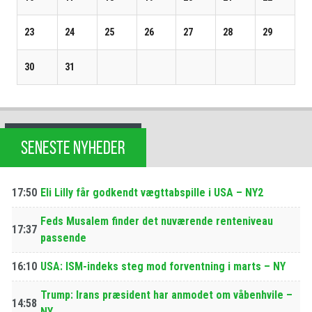
23
24
25
26
27
28
29
30
31
SENESTE NYHEDER
17:50
Eli Lilly får godkendt vægttabspille i USA – NY2
Feds Musalem finder det nuværende renteniveau
17:37
passende
16:10
USA: ISM-indeks steg mod forventning i marts – NY
Trump: Irans præsident har anmodet om våbenhvile –
14:58
NY