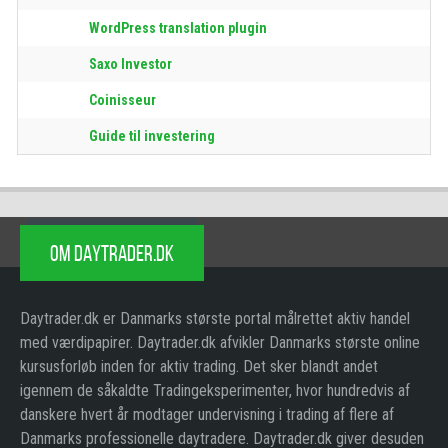
WordPress translation plugin
Saxo Investor
Coinisseur
Guide til investering
OM DAYTRADER.DK
Daytrader.dk er Danmarks største portal målrettet aktiv handel
med værdipapirer. Daytrader.dk afvikler Danmarks største online
kursusforløb inden for aktiv trading. Det sker blandt andet
igennem de såkaldte Tradingeksperimenter, hvor hundredvis af
danskere hvert år modtager undervisning i trading af flere af
Danmarks professionelle daytradere. Daytrader.dk giver desuden