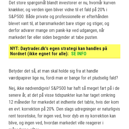
Det store spørgsmål blandt investorer er nu, hvornår kurven
knækker, og verden igen bliver vidne til et fald på 20% i
S&P500. Både private og professionelle er efterhånden
blevet vant til, at børsmarkedet bare stiger og stiger, og
derfor advarer mange om panik-kø ved udgangen, når
markedet før eller siden begynder at tabe pusten.
NYT:
Daytrader.dk's egen strategi kan handles på
Nordnet (ikke egnet for alle):
SE INFO
Betyder det så, at man skal holde sig fra at handle
værdipapirer lige nu, fordi man er bange for et pludselig fald?
Nej, ikke nødvendigvis! S&P500 har haft så meget fart på i de
senere år, at det på visse tidspunkter kun har taget omkring
12 måneder for markedet at indhente det tabte, hvis der kom
en evt. korrektion på 20%. Den slags udregninger er naturligvis
rent teoretiske, for ingen ved, hvor dyb en ny korrektion kan
blive, og ingen ved, hvordan markedet ville reagerer i