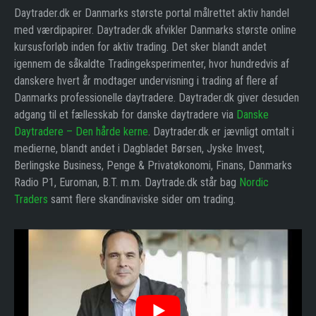
Daytrader.dk er Danmarks største portal målrettet aktiv handel
med værdipapirer. Daytrader.dk afvikler Danmarks største online
kursusforløb inden for aktiv trading. Det sker blandt andet
igennem de såkaldte Tradingeksperimenter, hvor hundredvis af
danskere hvert år modtager undervisning i trading af flere af
Danmarks professionelle daytradere. Daytrader.dk giver desuden
adgang til et fællesskab for danske daytradere via
Danske
Daytradere – Den hårde kerne
. Daytrader.dk er jævnligt omtalt i
medierne, blandt andet i Dagbladet Børsen, Jyske Invest,
Berlingske Business, Penge & Privatøkonomi, Finans, Danmarks
Radio P1, Euroman, B.T. m.m. Daytrade.dk står bag
Nordic
Traders
samt flere skandinaviske sider om trading.