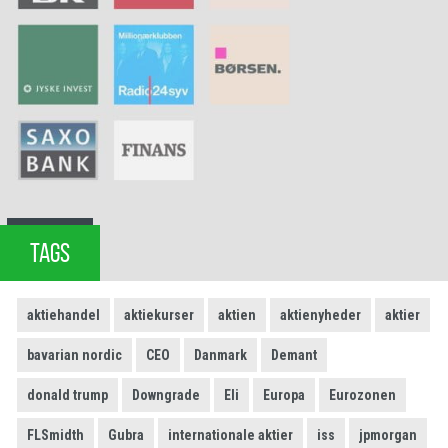
TAGS
aktiehandel
aktiekurser
aktien
aktienyheder
aktier
bavarian nordic
CEO
Danmark
Demant
donald trump
Downgrade
Eli
Europa
Eurozonen
FLSmidth
Gubra
internationale aktier
iss
jpmorgan