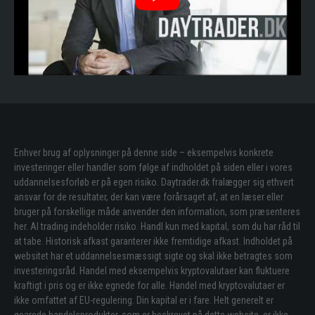
Enhver brug af oplysninger på denne side – eksempelvis konkrete
investeringer eller handler som følge af indholdet på siden eller i vores
uddannelsesforløb er på egen risiko. Daytrader.dk fralægger sig ethvert
ansvar for de resultater, der kan være forårsaget af, at en læser eller
bruger på forskellige måde anvender den information, som præsenteres
her. Al trading indeholder risiko. Handl kun med kapital, som du har råd til
at tabe. Historisk afkast garanterer ikke fremtidige afkast. Indholdet på
websitet har et uddannelsesmæssigt sigte og skal ikke betragtes som
investeringsråd. Handel med eksempelvis kryptovalutaer kan fluktuere
kraftigt i pris og er ikke egnede for alle. Handel med kryptovalutaer er
ikke omfattet af EU-regulering. Din kapital er i fare. Helt generelt er
gearede handelsprodukter, som er beskrevet på dette website, er ikke