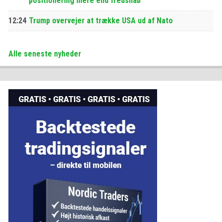
positionering mere end fredshåb
12:24
Trump overvejer at trække USA ud af Nato
Alle seneste nyheder