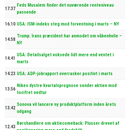
Feds Musalem finder det nuværende renteniveau
17:37
passende
16:10
USA: ISM-indeks steg mod forventning i marts – NY
Trump: Irans præsident har anmodet om våbenhvile –
14:58
NY
USA: Detailsalget voksede lidt mere end ventet i
14:41
marts
14:23
USA: ADP-jobrapport overrasker positivt i marts
Nikes dystre kvartalsprognose sender aktien mod
13:56
tocifret nedtur
Sonova vil lancere ny produktplatform inden årets
13:42
udgang
Børshandlere om aktiecomeback: Plusser drevet af
12:43