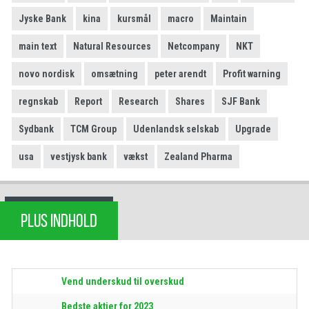
Jyske Bank
kina
kursmål
macro
Maintain
main text
Natural Resources
Netcompany
NKT
novo nordisk
omsætning
peter arendt
Profit warning
regnskab
Report
Research
Shares
SJF Bank
Sydbank
TCM Group
Udenlandsk selskab
Upgrade
usa
vestjysk bank
vækst
Zealand Pharma
PLUS INDHOLD
Vend underskud til overskud
Bedste aktier for 2023