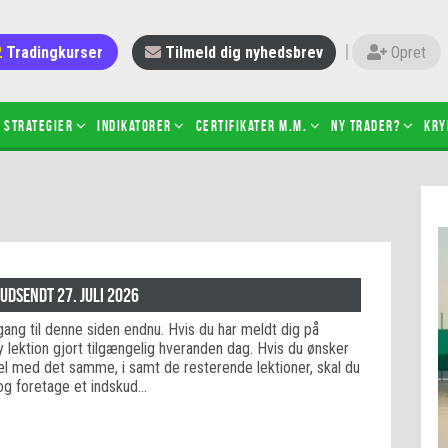
Tradingkurser
Tilmeld dig nyhedsbrev
Opret
Strategier
Indikatorer
Certifikater m.m.
Ny trader?
Kry
 gang med daytrading
Candlesticks – hvad er det?
r de bedste tradere og
Det betyder de nye ESMA-regler
torer
ABCD-mønsteret
 bruges stop-loss
Shortselling
 udsendt 27. juli 2026
sætter du på spil ved CFD-
Gearing af aktier – hvad er det?
adgang til denne siden endnu. Hvis du har meldt dig på
el?
ny lektion gjort tilgængelig hveranden dag. Hvis du ønsker
 fungerer BULL & BEAR-
del med det samme, i samt de resterende lektioner, skal du
ikater
og foretage et indskud…