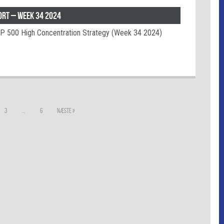
ort – week 34 2024
&P 500 High Concentration Strategy (Week 34 2024)
…
3
6
Næste »