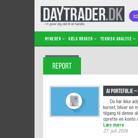
Nyheder
Vælg broker
Teknisk analyse
Kom i
REPORT
Kopié
inves
Sådan
AI PORTEFØLJE –
Hvad 
. . . Du har ikke 
hand
kurset, bliver en 
Sådan
tilgang til denne 
certif
oprette en konto 
Læs mere
27. juli 2026