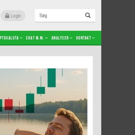
Login
ptovaluta
SKAT m.m.
Analyser
Kontakt
Level 2
Futures-kontrakter
Kopier Christian Jain Kongsted
Kopier Jeppe Kirk Bonde