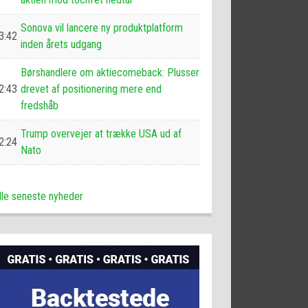
Sonova vil lancere ny produktplatform
3:42
inden årets udgang
Børshandlere om aktiecomeback: Plusser
2:43
drevet af positionering mere end
fredshåb
Trump overvejer at trække USA ud af
2:24
Nato
lle seneste nyheder