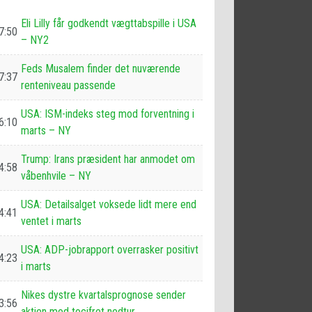
Eli Lilly får godkendt vægttabspille i USA
7:50
– NY2
Feds Musalem finder det nuværende
7:37
renteniveau passende
USA: ISM-indeks steg mod forventning i
6:10
marts – NY
Trump: Irans præsident har anmodet om
4:58
våbenhvile – NY
USA: Detailsalget voksede lidt mere end
4:41
ventet i marts
USA: ADP-jobrapport overrasker positivt
4:23
i marts
Nikes dystre kvartalsprognose sender
3:56
aktien mod tocifret nedtur