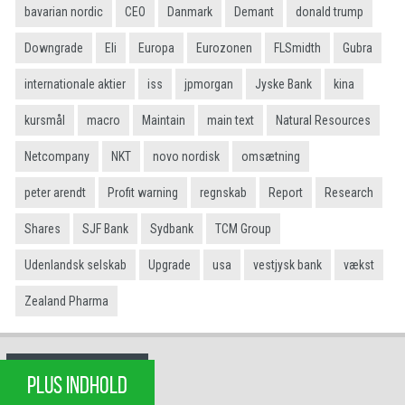
bavarian nordic
CEO
Danmark
Demant
donald trump
Downgrade
Eli
Europa
Eurozonen
FLSmidth
Gubra
internationale aktier
iss
jpmorgan
Jyske Bank
kina
kursmål
macro
Maintain
main text
Natural Resources
Netcompany
NKT
novo nordisk
omsætning
peter arendt
Profit warning
regnskab
Report
Research
Shares
SJF Bank
Sydbank
TCM Group
Udenlandsk selskab
Upgrade
usa
vestjysk bank
vækst
Zealand Pharma
PLUS INDHOLD