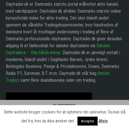
Daytrader.dk er Danmarks største portal målrettet aktiv handel
med værdipapirer. Daytrader.dk afvikler Danmarks største online
kursusforløb inden for aktiv trading. Det sker blandt andet
igennem de såkaldte Tradingeksperimenter, hvor hundredvis af
danskere hvert år modtager undervisning i trading af flere af
Danmarks professionelle daytradere. Daytrader.dk giver desuden
adgang til et fællesskab for danske daytradere via
Danske
Daytradere – Den hårde kerne
. Daytrader.dk er jævnligt omtalt i
medierne, blandt andet i Dagbladet Børsen, Jyske Invest,
Berlingske Business, Penge & Privatøkonomi, Finans, Danmarks
Radio P1, Euroman, B.T. m.m. Daytrade.dk står bag
Nordic
Traders
samt flere skandinaviske sider om trading.
Til orientering:
Dette website bruger cookies for at optimere din oplevelse. Du kan slå
Hos daytrader.dk skaber vi gratis indhold og læringsforløb for jer brugere. Det
kan vi blandt andet gøre, fordi vi indgår samarbejde med brokerne, der betaler
det fra, hvis du ikke ønsker det.
Afvis
Accepter
for omtale på siden.
Luk