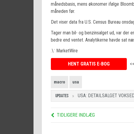
månedsbasis, mens økonomer ifølge Bloomberg
måneden før.
Det viser data fra U.S. Census Bureau onsda
Tager man bil- og benzinsalget ud, var der en 
bedre end ventet. Analytikerne havde sat næ
.\˙ MarketWire
HENT GRATIS E-BOG
<
macro
usa
USA: DETAILSALGET VOKSED
UPDATES
TIDLIGERE INDLÆG