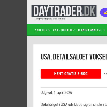
Nyheder
Vælg broker
Teknisk analyse
Kom i
USA: Detailsalget vokse
Kopié
inves
Sådan
HENT GRATIS E-BOG
<
Hvad 
hand
Sådan
certif
Udgivet: 1. april 2026
Detailsalget i USA udviklede sig en smule st