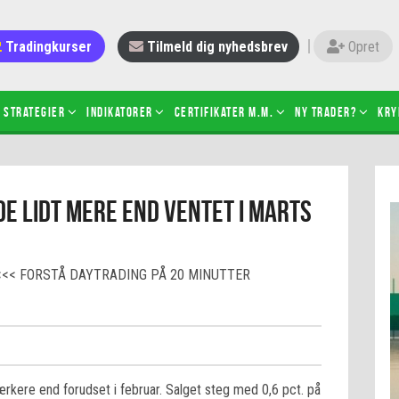
Tradingkurser
Tilmeld dig nyhedsbrev
Opret
Strategier
Indikatorer
Certifikater m.m.
Ny trader?
Kry
 gang med daytrading
Candlesticks – hvad er det?
de lidt mere end ventet i marts
r de bedste tradere og
Det betyder de nye ESMA-regler
torer
ABCD-mønsteret
 bruges stop-loss
Shortselling
<<< FORSTÅ DAYTRADING PÅ 20 MINUTTER
sætter du på spil ved CFD-
Gearing af aktier – hvad er det?
el?
 fungerer BULL & BEAR-
ikater
ærkere end forudset i februar. Salget steg med 0,6 pct. på