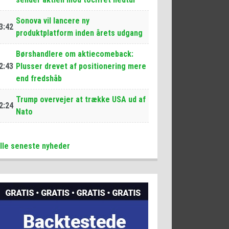
Sonova vil lancere ny
3:42
produktplatform inden årets udgang
Børshandlere om aktiecomeback:
2:43
Plusser drevet af positionering mere
end fredshåb
Trump overvejer at trække USA ud af
2:24
Nato
lle seneste nyheder