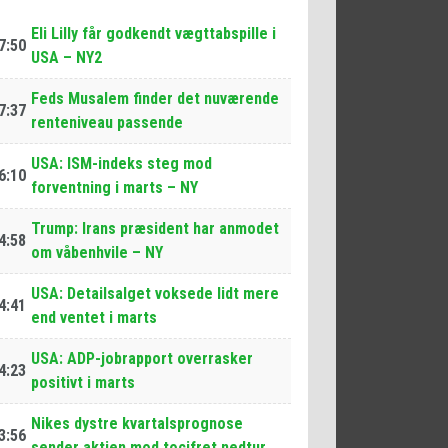
Eli Lilly får godkendt vægttabspille i
7:50
USA – NY2
Feds Musalem finder det nuværende
7:37
renteniveau passende
USA: ISM-indeks steg mod
6:10
forventning i marts – NY
Trump: Irans præsident har anmodet
4:58
om våbenhvile – NY
USA: Detailsalget voksede lidt mere
4:41
end ventet i marts
USA: ADP-jobrapport overrasker
4:23
positivt i marts
Nikes dystre kvartalsprognose
3:56
sender aktien mod tocifret nedtur