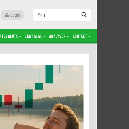
Login
ptovaluta
SKAT m.m.
Analyser
Kontakt
Level 2
Futures-kontrakter
Kopier Christian Jain Kongsted
Kopier Jeppe Kirk Bonde