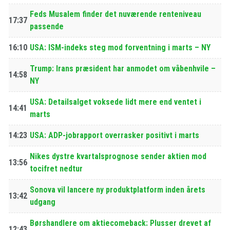
Feds Musalem finder det nuværende renteniveau
17:37
passende
16:10
USA: ISM-indeks steg mod forventning i marts – NY
Trump: Irans præsident har anmodet om våbenhvile –
14:58
NY
USA: Detailsalget voksede lidt mere end ventet i
14:41
marts
14:23
USA: ADP-jobrapport overrasker positivt i marts
Nikes dystre kvartalsprognose sender aktien mod
13:56
tocifret nedtur
Sonova vil lancere ny produktplatform inden årets
13:42
udgang
Børshandlere om aktiecomeback: Plusser drevet af
12:43