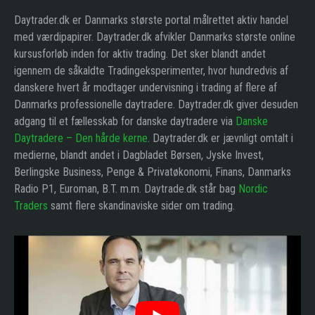
Daytrader.dk er Danmarks største portal målrettet aktiv handel
med værdipapirer. Daytrader.dk afvikler Danmarks største online
kursusforløb inden for aktiv trading. Det sker blandt andet
igennem de såkaldte Tradingeksperimenter, hvor hundredvis af
danskere hvert år modtager undervisning i trading af flere af
Danmarks professionelle daytradere. Daytrader.dk giver desuden
adgang til et fællesskab for danske daytradere via
Danske
Daytradere – Den hårde kerne
. Daytrader.dk er jævnligt omtalt i
medierne, blandt andet i Dagbladet Børsen, Jyske Invest,
Berlingske Business, Penge & Privatøkonomi, Finans, Danmarks
Radio P1, Euroman, B.T. m.m. Daytrade.dk står bag
Nordic
Traders
samt flere skandinaviske sider om trading.