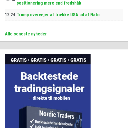
positionering mere end fredshåb
12:24
Trump overvejer at trække USA ud af Nato
Alle seneste nyheder