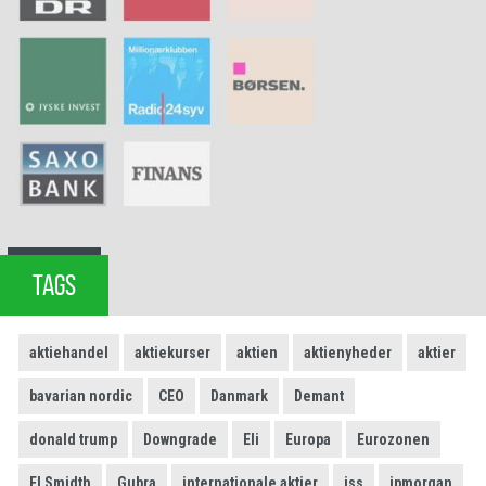
TAGS
aktiehandel
aktiekurser
aktien
aktienyheder
aktier
bavarian nordic
CEO
Danmark
Demant
donald trump
Downgrade
Eli
Europa
Eurozonen
FLSmidth
Gubra
internationale aktier
iss
jpmorgan