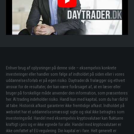
Enhver brug af oplysninger på denne side – eksempelvis konkrete
investeringer eller handler som følge af indholdet på siden eller i vores
uddannelsesforløb er på egen risiko. Daytrader.dk fralægger sig ethvert
ansvar for de resultater, der kan være forårsaget af, at en læser eller
bruger på forskellige måde anvender den information, som præsenteres
her. Al trading indeholder risiko. Handl kun med kapital, som du har råd til
at tabe. Historisk afkast garanterer ikke fremtidige afkast. Indholdet på
websitet har et uddannelsesmæssigt sigte og skal ikke betragtes som
investeringsråd. Handel med eksempelvis kryptovalutaer kan fluktuere
kraftigt i pris og er ikke egnede for alle. Handel med kryptovalutaer er
ikke omfattet af EU-regulering. Din kapital er i fare. Helt generelt er