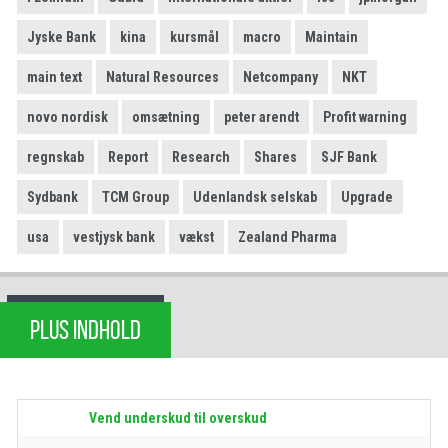
Jyske Bank
kina
kursmål
macro
Maintain
main text
Natural Resources
Netcompany
NKT
novo nordisk
omsætning
peter arendt
Profit warning
regnskab
Report
Research
Shares
SJF Bank
Sydbank
TCM Group
Udenlandsk selskab
Upgrade
usa
vestjysk bank
vækst
Zealand Pharma
PLUS INDHOLD
Vend underskud til overskud