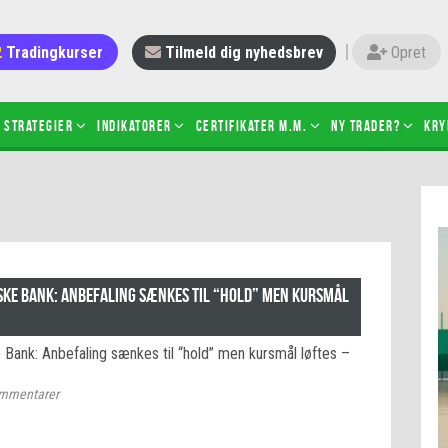
Tradingkurser
Tilmeld dig nyhedsbrev
Opret
Strategier
Indikatorer
Certifikater m.m.
Ny trader?
Kry
 gang med daytrading
Candlesticks – hvad er det?
r de bedste tradere og
Det betyder de nye ESMA-regler
torer
ABCD-mønsteret
 bruges stop-loss
Shortselling
e Bank: Anbefaling sænkes til “hold” men kursmål
sætter du på spil ved CFD-
Gearing af aktier – hvad er det?
el?
ank: Anbefaling sænkes til “hold” men kursmål løftes –
 fungerer BULL & BEAR-
ikater
mmentarer