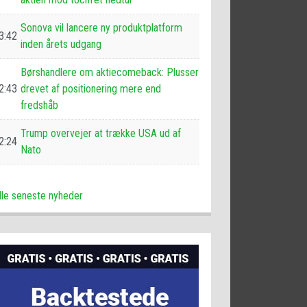
Sonova vil lancere ny produktplatform
3:42
inden årets udgang
Børshandlere om aktiecomeback: Plusser
2:43
drevet af positionering mere end
fredshåb
Trump overvejer at trække USA ud af
2:24
Nato
lle seneste nyheder