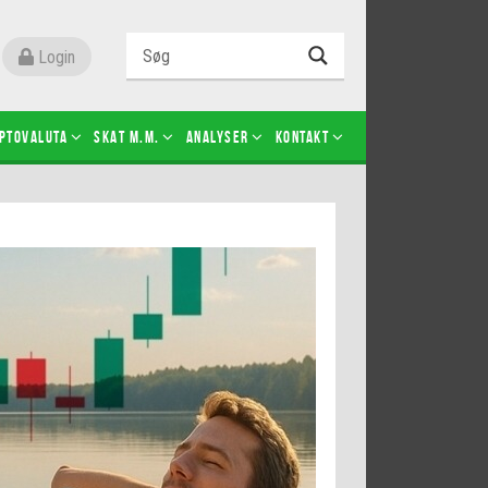
Login
ptovaluta
SKAT m.m.
Analyser
Kontakt
Level 2
Futures-kontrakter
Kopier Christian Jain Kongsted
Kopier Jeppe Kirk Bonde