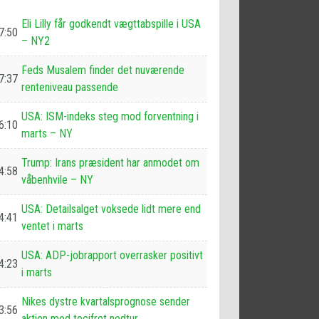
Eli Lilly får godkendt vægttabspille i USA
7:50
– NY2
Feds Musalem finder det nuværende
7:37
renteniveau passende
USA: ISM-indeks steg mod forventning i
6:10
marts – NY
Trump: Irans præsident har anmodet om
4:58
våbenhvile – NY
USA: Detailsalget voksede lidt mere end
4:41
ventet i marts
USA: ADP-jobrapport overrasker positivt
4:23
i marts
Nikes dystre kvartalsprognose sender
3:56
aktien mod tocifret nedtur