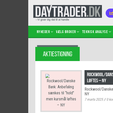
Nyheder
Vælg broker
Teknisk analyse
Kom i
AKTIESTIGNING
Kopié
inves
Sådan
Rockwool/Dansk
Hvad 
løftes – NY
hand
Rockwool/Danske B
Sådan
NY
certif
7 marts 2025
//
0
ko