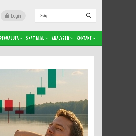
Login
ptovaluta
SKAT m.m.
Analyser
Kontakt
Level 2
Futures-kontrakter
Kopier Christian Jain Kongsted
Kopier Jeppe Kirk Bonde