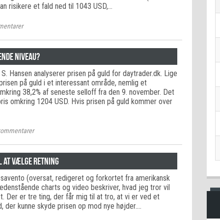
kan risikere et fald ned til 1043 USD,…
entarer
ende niveau?
S. Hansen analyserer prisen på guld for daytrader.dk. Lige
r prisen på guld i et interessant område, nemlig et
omkring 38,2% af seneste selloff fra den 9. november. Det
pris omkring 1204 USD. Hvis prisen på guld kommer over
ommentarer
l at vælge retning
esavento (oversat, redigeret og forkortet fra amerikansk
edenstående charts og video beskriver, hvad jeg tror vil
 Der er tre ting, der får mig til at tro, at vi er ved et
uld, der kunne skyde prisen op mod nye højder.…