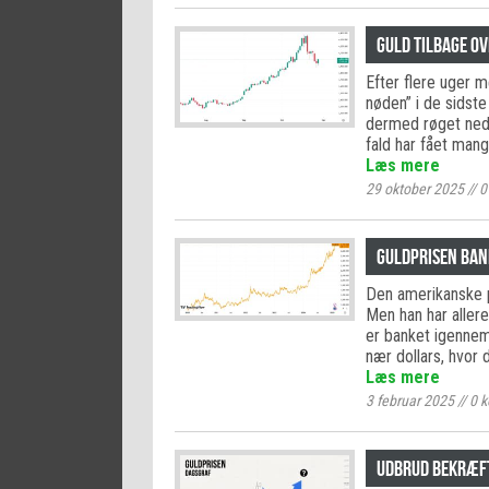
Guld tilbage ov
Efter flere uger me
nøden” i de sidste
dermed røget ned 
fald har fået mang
Læs mere
29 oktober 2025
//
0
Guldprisen bank
Den amerikanske pr
Men han har allere
er banket igennem 
nær dollars, hvor 
Læs mere
3 februar 2025
//
0
k
Udbrud bekræfte