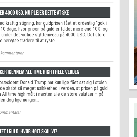
er 4000 USD. Nu plejer dette at ske
d kraftig stigning, har guldprisen fået et ordentlig “gok i
 10 dage, hvor prisen på guld er faldet mere end 10%, og
under det vigtige støtteniveau på 4000 USD. Det store
e nervøse tradere til at ryste…
kommentarer
er igennem all time high i hele verden
æsident Donald Trump har kun lige fået sat sig i stolen.
de skabt så meget usikkerhed i verden, at prisen på guld
All time high målt i næsten alle de store valutaer – på
den dog lige nu igen…
ommentarer
t i guld. Hvor højt skal vi?