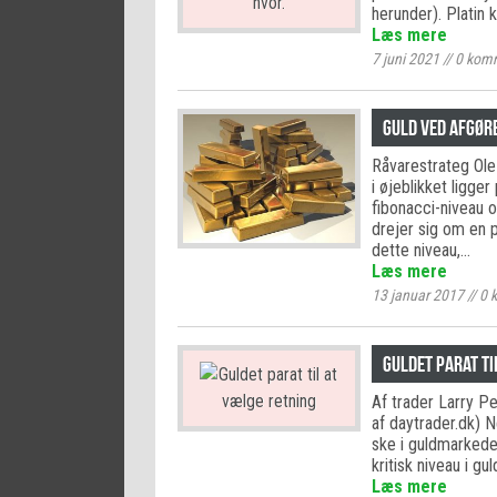
herunder). Platin 
Læs mere
7 juni 2021
//
0
komm
Guld ved afgør
Råvarestrateg Ole 
i øjeblikket ligge
fibonacci-niveau 
drejer sig om en 
dette niveau,…
Læs mere
13 januar 2017
//
0
k
Guldet parat ti
Af trader Larry P
af daytrader.dk) N
ske i guldmarkedet.
kritisk niveau i g
Læs mere