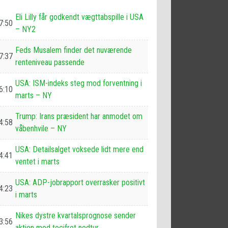
Eli Lilly får godkendt vægttabspille i USA
7:50
– NY2
Feds Musalem finder det nuværende
7:37
renteniveau passende
USA: ISM-indeks steg mod forventning i
6:10
marts – NY
Trump: Irans præsident har anmodet om
4:58
våbenhvile – NY
USA: Detailsalget voksede lidt mere end
4:41
ventet i marts
USA: ADP-jobrapport overrasker positivt
4:23
i marts
Nikes dystre kvartalsprognose sender
3:56
aktien mod tocifret nedtur