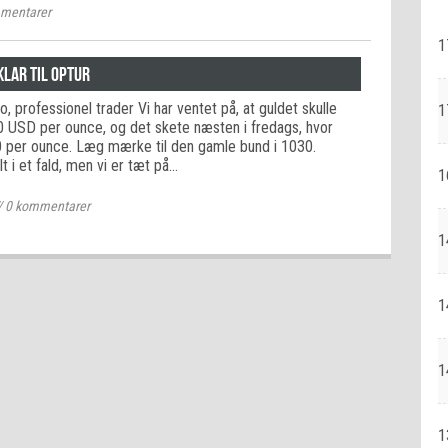
mentarer
1
klar til optur
, professionel trader Vi har ventet på, at guldet skulle
1
 USD per ounce, og det skete næsten i fredags, hvor
 per ounce. Læg mærke til den gamle bund i 1030.
t i et fald, men vi er tæt på…
1
/
0
kommentarer
1
1
1
1