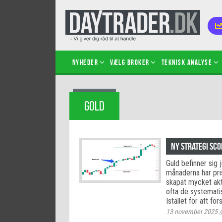
Nyheder
Vælg broker
Teknisk analyse
Kom i
GOLD
Kopié
inves
Sådan
Ny strategi sc
Hvad 
Guld befinner sig 
hand
månaderna har prise
Sådan
skapat mycket akti
certif
ofta de systemati
Istället för att fö
13 november 2025
/