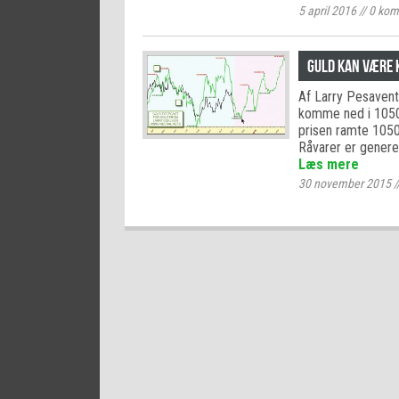
5 april 2016
//
0
kom
Guld kan være 
Af Larry Pesavento
komme ned i 1050
prisen ramte 1050
Råvarer er generel
Læs mere
30 november 2015
/