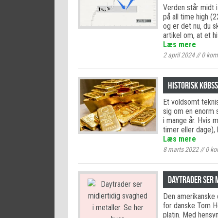
Verden står midt i
på all time high 
og er det nu, du 
artikel om, at et h
Læs mere
2 april 2024
//
0
kom
Historisk købss
Et voldsomt teknis
sig om en enorm s
i mange år. Hvis 
timer eller dage),
Læs mere
8 marts 2022
//
0
ko
Daytrader ser m
Den amerikanske d
for danske Tom Ho
platin. Med hensyn