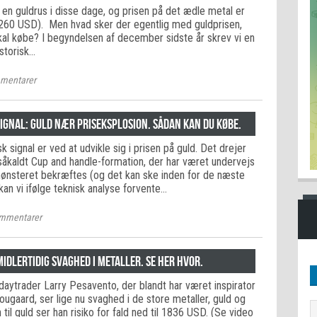
 en guldrus i disse dage, og prisen på det ædle metal er
(2260 USD). Men hvad sker der egentlig med guldprisen,
skal købe? I begyndelsen af december sidste år skrev vi en
istorisk…
mentarer
ignal: Guld nær priseksplosion. Sådan kan du købe.
k signal er ved at udvikle sig i prisen på guld. Det drejer
åkaldt Cup and handle-formation, der har været undervejs
mønsteret bekræftes (og det kan ske inden for de næste
 kan vi ifølge teknisk analyse forvente…
mmentarer
idlertidig svaghed i metaller. Se her hvor.
aytrader Larry Pesavento, der blandt har været inspirator
ugaard, ser lige nu svaghed i de store metaller, guld og
 til guld ser han risiko for fald ned til 1836 USD. (Se video