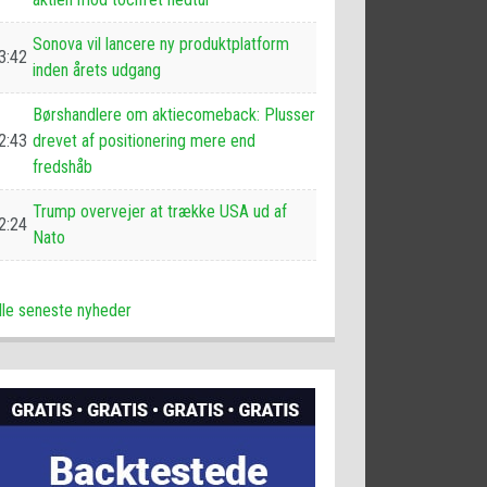
Sonova vil lancere ny produktplatform
3:42
inden årets udgang
Børshandlere om aktiecomeback: Plusser
2:43
drevet af positionering mere end
fredshåb
Trump overvejer at trække USA ud af
2:24
Nato
lle seneste nyheder