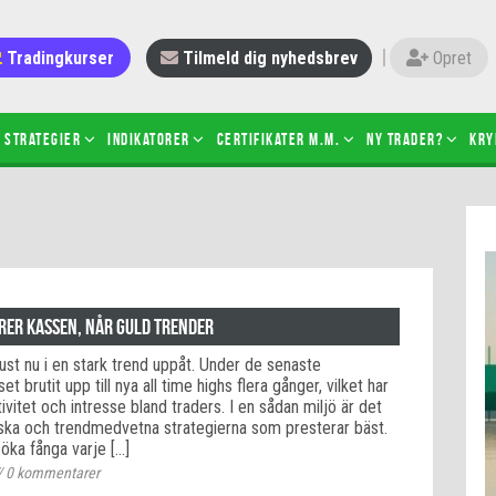
Tradingkurser
Tilmeld dig nyhedsbrev
Opret
Strategier
Indikatorer
Certifikater m.m.
Ny trader?
Kry
 gang med daytrading
Candlesticks – hvad er det?
r de bedste tradere og
Det betyder de nye ESMA-regler
torer
ABCD-mønsteret
 bruges stop-loss
Shortselling
orer kassen, når guld trender
sætter du på spil ved CFD-
Gearing af aktier – hvad er det?
just nu i en stark trend uppåt. Under de senaste
el?
t brutit upp till nya all time highs flera gånger, vilket har
 fungerer BULL & BEAR-
vitet och intresse bland traders. I en sådan miljö är det
ikater
ska och trendmedvetna strategierna som presterar bäst.
rsöka fånga varje […]
/
0
kommentarer