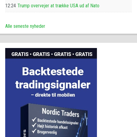
12:24
Trump overvejer at trække USA ud af Nato
Alle seneste nyheder