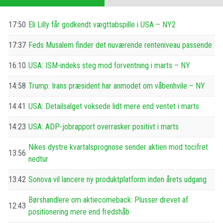
17:50
Eli Lilly får godkendt vægttabspille i USA – NY2
17:37
Feds Musalem finder det nuværende renteniveau passende
16:10
USA: ISM-indeks steg mod forventning i marts – NY
14:58
Trump: Irans præsident har anmodet om våbenhvile – NY
14:41
USA: Detailsalget voksede lidt mere end ventet i marts
14:23
USA: ADP-jobrapport overrasker positivt i marts
Nikes dystre kvartalsprognose sender aktien mod tocifret
13:56
nedtur
13:42
Sonova vil lancere ny produktplatform inden årets udgang
Børshandlere om aktiecomeback: Plusser drevet af
12:43
positionering mere end fredshåb