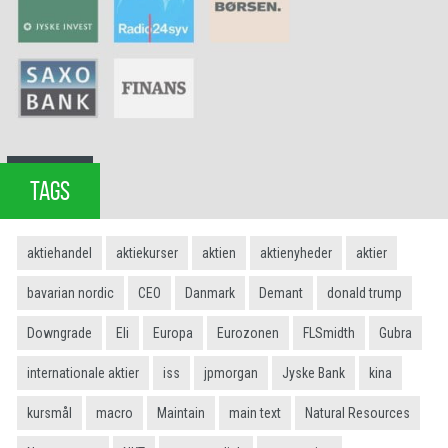
TAGS
aktiehandel
aktiekurser
aktien
aktienyheder
aktier
bavarian nordic
CEO
Danmark
Demant
donald trump
Downgrade
Eli
Europa
Eurozonen
FLSmidth
Gubra
internationale aktier
iss
jpmorgan
Jyske Bank
kina
kursmål
macro
Maintain
main text
Natural Resources