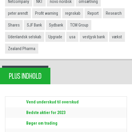
Netcompany
NKT
novo nordisk
omsætning
peter arendt
Profit warning
regnskab
Report
Research
Shares
SJF Bank
Sydbank
TCM Group
Udenlandsk selskab
Upgrade
usa
vestjysk bank
vækst
Zealand Pharma
PLUS INDHOLD
Vend underskud til overskud
Bedste aktier for 2023
Bøger om trading