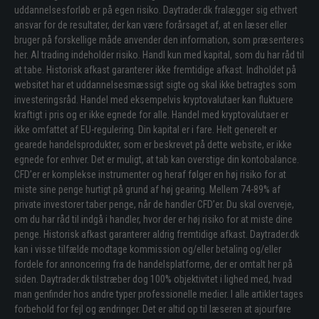
uddannelsesforløb er på egen risiko. Daytrader.dk fralægger sig ethvert
ansvar for de resultater, der kan være forårsaget af, at en læser eller
bruger på forskellige måde anvender den information, som præsenteres
her. Al trading indeholder risiko. Handl kun med kapital, som du har råd til
at tabe. Historisk afkast garanterer ikke fremtidige afkast. Indholdet på
websitet har et uddannelsesmæssigt sigte og skal ikke betragtes som
investeringsråd. Handel med eksempelvis kryptovalutaer kan fluktuere
kraftigt i pris og er ikke egnede for alle. Handel med kryptovalutaer er
ikke omfattet af EU-regulering. Din kapital er i fare. Helt generelt er
gearede handelsprodukter, som er beskrevet på dette website, er ikke
egnede for enhver. Det er muligt, at tab kan overstige din kontobalance.
CFD’er er komplekse instrumenter og heraf følger en høj risiko for at
miste sine penge hurtigt på grund af høj gearing. Mellem 74-89% af
private investorer taber penge, når de handler CFD’er. Du skal overveje,
om du har råd til indgå i handler, hvor der er høj risiko for at miste dine
penge. Historisk afkast garanterer aldrig fremtidige afkast. Daytrader.dk
kan i visse tilfælde modtage kommission og/eller betaling og/eller
fordele for annoncering fra de handelsplatforme, der er omtalt her på
siden. Daytrader.dk tilstræber dog 100% objektivitet i lighed med, hvad
man genfinder hos andre typer professionelle medier. I alle artikler tages
forbehold for fejl og ændringer. Det er altid op til læseren at ajourføre