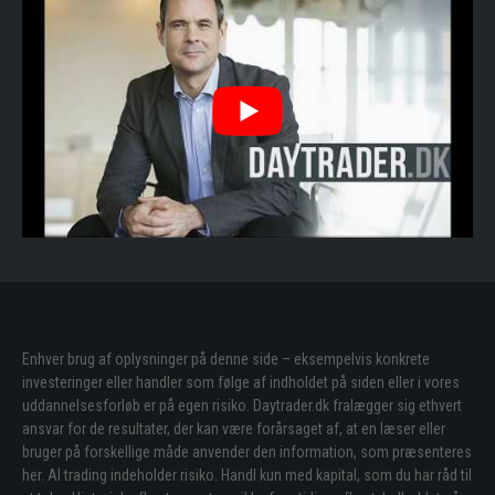
Enhver brug af oplysninger på denne side – eksempelvis konkrete
investeringer eller handler som følge af indholdet på siden eller i vores
uddannelsesforløb er på egen risiko. Daytrader.dk fralægger sig ethvert
ansvar for de resultater, der kan være forårsaget af, at en læser eller
bruger på forskellige måde anvender den information, som præsenteres
her. Al trading indeholder risiko. Handl kun med kapital, som du har råd til