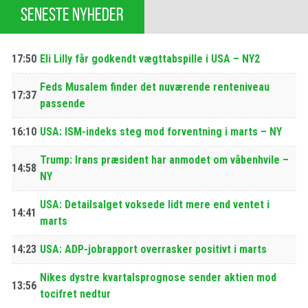
SENESTE NYHEDER
17:50
Eli Lilly får godkendt vægttabspille i USA – NY2
Feds Musalem finder det nuværende renteniveau
17:37
passende
16:10
USA: ISM-indeks steg mod forventning i marts – NY
Trump: Irans præsident har anmodet om våbenhvile –
14:58
NY
USA: Detailsalget voksede lidt mere end ventet i
14:41
marts
14:23
USA: ADP-jobrapport overrasker positivt i marts
Nikes dystre kvartalsprognose sender aktien mod
13:56
tocifret nedtur