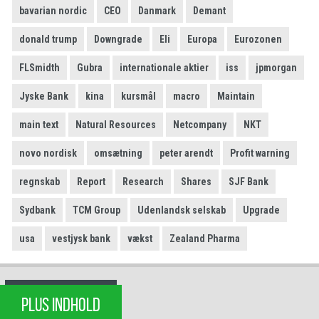
bavarian nordic
CEO
Danmark
Demant
donald trump
Downgrade
Eli
Europa
Eurozonen
FLSmidth
Gubra
internationale aktier
iss
jpmorgan
Jyske Bank
kina
kursmål
macro
Maintain
main text
Natural Resources
Netcompany
NKT
novo nordisk
omsætning
peter arendt
Profit warning
regnskab
Report
Research
Shares
SJF Bank
Sydbank
TCM Group
Udenlandsk selskab
Upgrade
usa
vestjysk bank
vækst
Zealand Pharma
PLUS INDHOLD