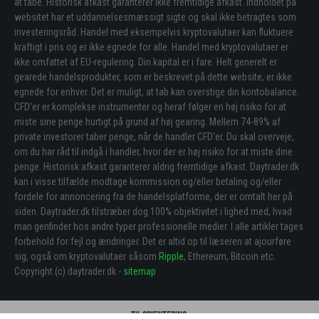
at tabe. Historisk afkast garanterer ikke fremtidige afkast. Indholdet på
websitet har et uddannelsesmæssigt sigte og skal ikke betragtes som
investeringsråd. Handel med eksempelvis kryptovalutaer kan fluktuere
kraftigt i pris og er ikke egnede for alle. Handel med kryptovalutaer er
ikke omfattet af EU-regulering. Din kapital er i fare. Helt generelt er
gearede handelsprodukter, som er beskrevet på dette website, er ikke
egnede for enhver. Det er muligt, at tab kan overstige din kontobalance.
CFD’er er komplekse instrumenter og heraf følger en høj risiko for at
miste sine penge hurtigt på grund af høj gearing. Mellem 74-89% af
private investorer taber penge, når de handler CFD’er. Du skal overveje,
om du har råd til indgå i handler, hvor der er høj risiko for at miste dine
penge. Historisk afkast garanterer aldrig fremtidige afkast. Daytrader.dk
kan i visse tilfælde modtage kommission og/eller betaling og/eller
fordele for annoncering fra de handelsplatforme, der er omtalt her på
siden. Daytrader.dk tilstræber dog 100% objektivitet i lighed med, hvad
man genfinder hos andre typer professionelle medier. I alle artikler tages
forbehold for fejl og ændringer. Det er altid op til læseren at ajourføre
sig, også om kryptovalutaer såsom
Ripple
, Ethereum, Bitcoin etc.
Copyright (c) daytrader.dk -
sitemap
Til orientering: