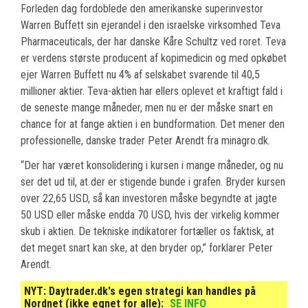
Forleden dag fordoblede den amerikanske superinvestor
Warren Buffett sin ejerandel i den israelske virksomhed Teva
Pharmaceuticals, der har danske Kåre Schultz ved roret. Teva
er verdens største producent af kopimedicin og med opkøbet
ejer Warren Buffett nu 4% af selskabet svarende til 40,5
millioner aktier. Teva-aktien har ellers oplevet et kraftigt fald i
de seneste mange måneder, men nu er der måske snart en
chance for at fange aktien i en bundformation. Det mener den
professionelle, danske trader Peter Arendt fra minagro.dk.
“Der har været konsolidering i kursen i mange måneder, og nu
ser det ud til, at der er stigende bunde i grafen. Bryder kursen
over 22,65 USD, så kan investoren måske begyndte at jagte
50 USD eller måske endda 70 USD, hvis der virkelig kommer
skub i aktien. De tekniske indikatorer fortæller os faktisk, at
det meget snart kan ske, at den bryder op,” forklarer Peter
Arendt.
NYT:
Daytrader.dk's egen strategi kan handles på
Nordnet (ikke egnet for alle):
SE INFO