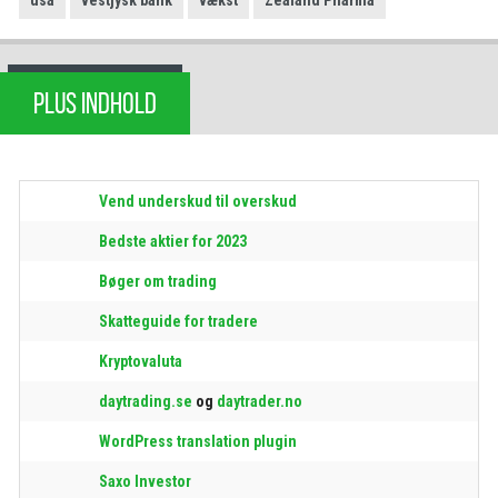
usa
vestjysk bank
vækst
Zealand Pharma
PLUS INDHOLD
Vend underskud til overskud
Bedste aktier for 2023
Bøger om trading
Skatteguide for tradere
Kryptovaluta
daytrading.se
og
daytrader.no
WordPress translation plugin
Saxo Investor