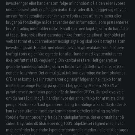
investeringer eller handler som følge af indholdet på siden eller i vores
uddannelsesforløb er på egen risiko. Daytrader.dk fralægger sig ethvert
ansvar for de resultater, der kan være forårsaget af, at en læser eller
bruger på forskellige måde anvender den information, som præsenteres
her. Al trading indeholder risiko. Handl kun med kapital, som du har råd til
at tabe. Historisk afkast garanterer ikke fremtidige afkast. Indholdet på
websitet har et uddannelsesmæssigt sigte og skal ikke betragtes som
investeringsråd. Handel med eksempelvis kryptovalutaer kan fluktuere
kraftigt i pris og er ikke egnede for alle. Handel med kryptovalutaer er
ikke omfattet af EU-regulering. Din kapital er i fare. Helt generelt er
gearede handelsprodukter, som er beskrevet på dette website, er ikke
egnede for enhver. Det er muligt, at tab kan overstige din kontobalance.
CFD’er er komplekse instrumenter og heraf følger en høj risiko for at
miste sine penge hurtigt på grund af høj gearing. Mellem 74-89% af
private investorer taber penge, når de handler CFD’er. Du skal overveje,
om du har råd til indgå i handler, hvor der er høj risiko for at miste dine
penge. Historisk afkast garanterer aldrig fremtidige afkast. Daytrader.dk
kan i visse tilfælde modtage kommission og/eller betaling og/eller
fordele for annoncering fra de handelsplatforme, der er omtalt her på
siden. Daytrader.dk tilstræber dog 100% objektivitet i lighed med, hvad
man genfinder hos andre typer professionelle medier. I alle artikler tages