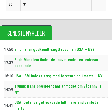
30
31
SENESTE NYHEDER
17:50
Eli Lilly får godkendt vægttabspille i USA – NY2
Feds Musalem finder det nuværende renteniveau
17:37
passende
16:10
USA: ISM-indeks steg mod forventning i marts – NY
Trump: Irans præsident har anmodet om våbenhvile –
14:58
NY
USA: Detailsalget voksede lidt mere end ventet i
14:41
marts