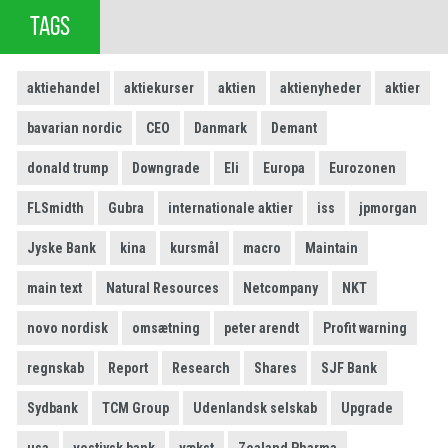
TAGS
aktiehandel
aktiekurser
aktien
aktienyheder
aktier
bavarian nordic
CEO
Danmark
Demant
donald trump
Downgrade
Eli
Europa
Eurozonen
FLSmidth
Gubra
internationale aktier
iss
jpmorgan
Jyske Bank
kina
kursmål
macro
Maintain
main text
Natural Resources
Netcompany
NKT
novo nordisk
omsætning
peter arendt
Profit warning
regnskab
Report
Research
Shares
SJF Bank
Sydbank
TCM Group
Udenlandsk selskab
Upgrade