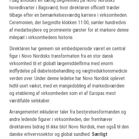
I dag afholdes en særlig begivenhed på Novo Nordisks
hovedkvarter i Bagsværd, hvor direktøren officielt træder
tilbage efter en bemærkelsesværdig karriere i virksomheden.
Ceremonien, der begyndte klokken 11:00, samler hundredvis
af medarbejdere og prominente gæster for at markere denne
milepæl i virksomhedens historie.
Direktøren har gennem sin embedsperiode været en central
figur i Novo Nordisks transformation fra en stor dansk
virksomhed til et globalt lægemiddelfirma med enorm
indflydelse på diabetesbehandling og vægtreduktionsmedicin
verden over. Under denne ledelse har Novo Nordisk oplevet
hidtil uset vækst, med en mangedobling af markedsværdien
og etablering af virksomheden som et af Europas mest
værdifulde selskaber.
Arrangementet inkluderer taler fra bestyrelsesformanden og
andre ledende figurer i virksomheden, der fremhæver
direktørens bidrag til ikke blot Novo Nordisk, men også til den
danske erhvervssektor og global sundhed.
Særligt