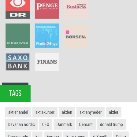
TAGS
aktiehandel
aktiekurser
aktien
aktienyheder
aktier
bavarian nordic
CEO
Danmark
Demant
donald trump
Downgrade
Eli
Europa
Eurozonen
FLSmidth
Gubra