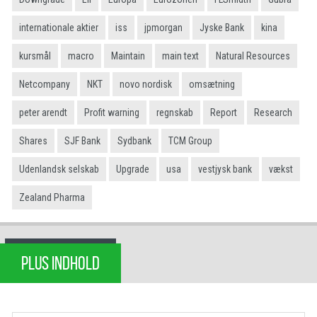
internationale aktier
iss
jpmorgan
Jyske Bank
kina
kursmål
macro
Maintain
main text
Natural Resources
Netcompany
NKT
novo nordisk
omsætning
peter arendt
Profit warning
regnskab
Report
Research
Shares
SJF Bank
Sydbank
TCM Group
Udenlandsk selskab
Upgrade
usa
vestjysk bank
vækst
Zealand Pharma
PLUS INDHOLD