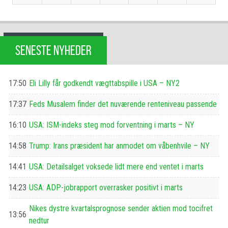
SENESTE NYHEDER
17:50
Eli Lilly får godkendt vægttabspille i USA – NY2
17:37
Feds Musalem finder det nuværende renteniveau passende
16:10
USA: ISM-indeks steg mod forventning i marts – NY
14:58
Trump: Irans præsident har anmodet om våbenhvile – NY
14:41
USA: Detailsalget voksede lidt mere end ventet i marts
14:23
USA: ADP-jobrapport overrasker positivt i marts
Nikes dystre kvartalsprognose sender aktien mod tocifret
13:56
nedtur