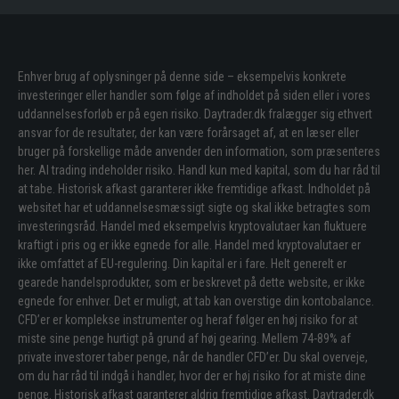
Enhver brug af oplysninger på denne side – eksempelvis konkrete
investeringer eller handler som følge af indholdet på siden eller i vores
uddannelsesforløb er på egen risiko. Daytrader.dk fralægger sig ethvert
ansvar for de resultater, der kan være forårsaget af, at en læser eller
bruger på forskellige måde anvender den information, som præsenteres
her. Al trading indeholder risiko. Handl kun med kapital, som du har råd til
at tabe. Historisk afkast garanterer ikke fremtidige afkast. Indholdet på
websitet har et uddannelsesmæssigt sigte og skal ikke betragtes som
investeringsråd. Handel med eksempelvis kryptovalutaer kan fluktuere
kraftigt i pris og er ikke egnede for alle. Handel med kryptovalutaer er
ikke omfattet af EU-regulering. Din kapital er i fare. Helt generelt er
gearede handelsprodukter, som er beskrevet på dette website, er ikke
egnede for enhver. Det er muligt, at tab kan overstige din kontobalance.
CFD’er er komplekse instrumenter og heraf følger en høj risiko for at
miste sine penge hurtigt på grund af høj gearing. Mellem 74-89% af
private investorer taber penge, når de handler CFD’er. Du skal overveje,
om du har råd til indgå i handler, hvor der er høj risiko for at miste dine
penge. Historisk afkast garanterer aldrig fremtidige afkast. Daytrader.dk