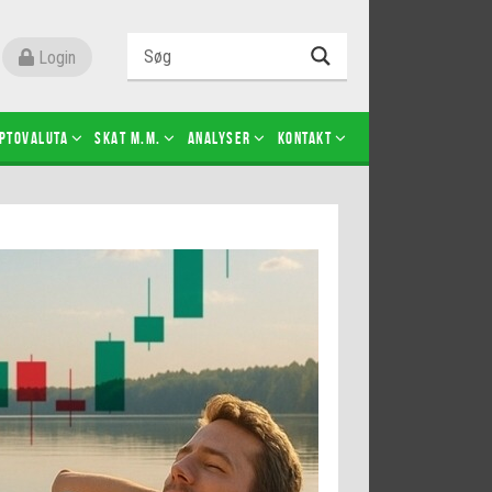
Login
ptovaluta
SKAT m.m.
Analyser
Kontakt
Level 2
Futures-kontrakter
Kopier Christian Jain Kongsted
Kopier Jeppe Kirk Bonde