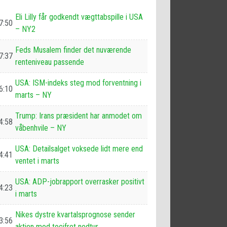
Eli Lilly får godkendt vægttabspille i USA
7:50
– NY2
Feds Musalem finder det nuværende
7:37
renteniveau passende
USA: ISM-indeks steg mod forventning i
6:10
marts – NY
Trump: Irans præsident har anmodet om
4:58
våbenhvile – NY
USA: Detailsalget voksede lidt mere end
4:41
ventet i marts
USA: ADP-jobrapport overrasker positivt
4:23
i marts
Nikes dystre kvartalsprognose sender
3:56
aktien mod tocifret nedtur