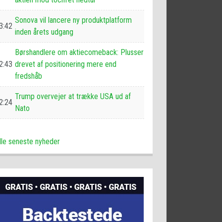
Sonova vil lancere ny produktplatform
3:42
inden årets udgang
Børshandlere om aktiecomeback: Plusser
2:43
drevet af positionering mere end
fredshåb
Trump overvejer at trække USA ud af
2:24
Nato
lle seneste nyheder