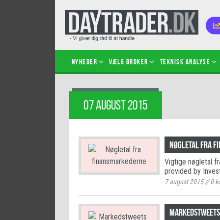
Nyheder
Vælg broker
Teknisk analyse
Kom i
07 AUGUST 2015
Kopié
inves
Sådan
Nøgletal fra 
Hvad 
Vigtige nøgletal f
hand
provided by Inves
Sådan
7 august 2015
//
0
k
certif
Markedstweets