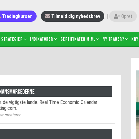
Tradingkurser
Tilmeld dig nyhedsbrev
Opret
Strategier
Indikatorer
Certifikater m.m.
Ny trader?
Kry
 gang med daytrading
Candlesticks – hvad er det?
r de bedste tradere og
Det betyder de nye ESMA-regler
torer
ABCD-mønsteret
 bruges stop-loss
Shortselling
finansmarkederne
sætter du på spil ved CFD-
Gearing af aktier – hvad er det?
ra de vigtigste lande. Real Time Economic Calendar
el?
ting.com.
 fungerer BULL & BEAR-
ommentarer
ikater