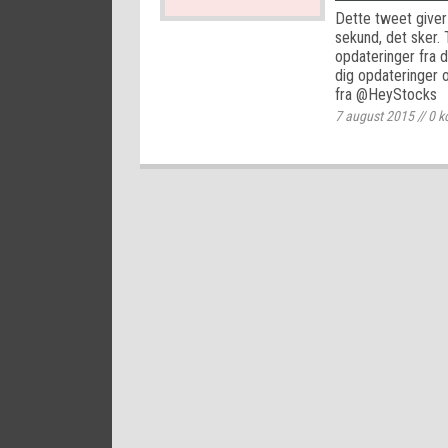
Dette tweet giver
sekund, det sker.
opdateringer fra 
dig opdateringer 
fra @HeyStocks
7 august 2015
//
0
k