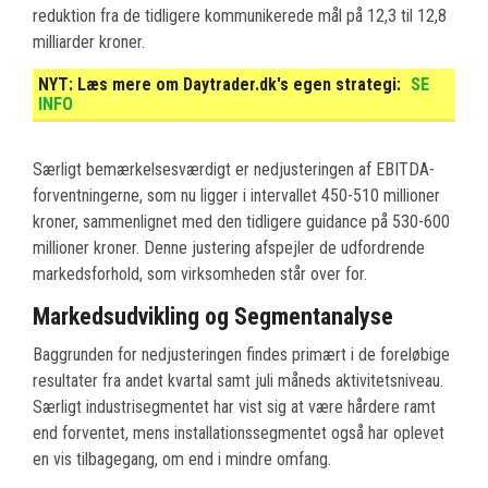
reduktion fra de tidligere kommunikerede mål på 12,3 til 12,8
milliarder kroner.
NYT:
Læs mere om Daytrader.dk's egen strategi:
SE
INFO
Særligt bemærkelsesværdigt er nedjusteringen af EBITDA-
forventningerne, som nu ligger i intervallet 450-510 millioner
kroner, sammenlignet med den tidligere guidance på 530-600
millioner kroner. Denne justering afspejler de udfordrende
markedsforhold, som virksomheden står over for.
Markedsudvikling og Segmentanalyse
Baggrunden for nedjusteringen findes primært i de foreløbige
resultater fra andet kvartal samt juli måneds aktivitetsniveau.
Særligt industrisegmentet har vist sig at være hårdere ramt
end forventet, mens installationssegmentet også har oplevet
en vis tilbagegang, om end i mindre omfang.