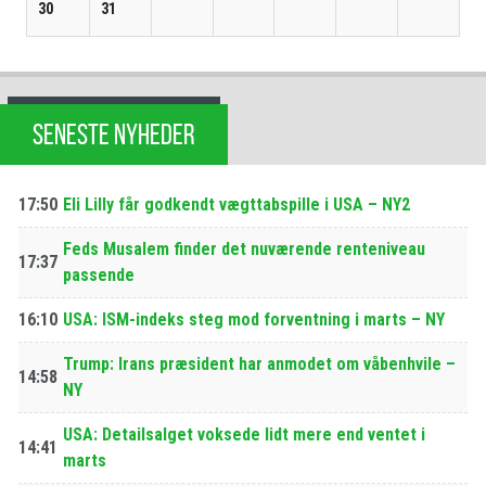
30
31
SENESTE NYHEDER
17:50
Eli Lilly får godkendt vægttabspille i USA – NY2
Feds Musalem finder det nuværende renteniveau
17:37
passende
16:10
USA: ISM-indeks steg mod forventning i marts – NY
Trump: Irans præsident har anmodet om våbenhvile –
14:58
NY
USA: Detailsalget voksede lidt mere end ventet i
14:41
marts