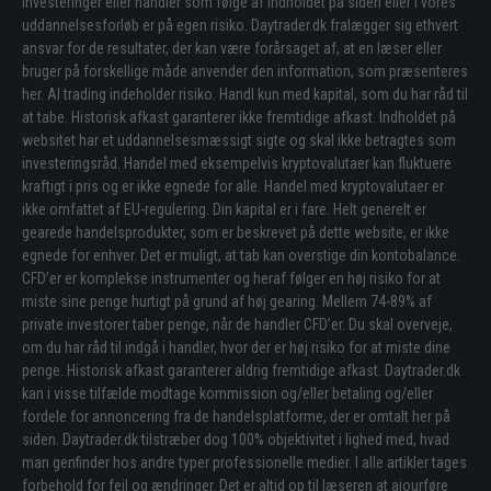
investeringer eller handler som følge af indholdet på siden eller i vores
uddannelsesforløb er på egen risiko. Daytrader.dk fralægger sig ethvert
ansvar for de resultater, der kan være forårsaget af, at en læser eller
bruger på forskellige måde anvender den information, som præsenteres
her. Al trading indeholder risiko. Handl kun med kapital, som du har råd til
at tabe. Historisk afkast garanterer ikke fremtidige afkast. Indholdet på
websitet har et uddannelsesmæssigt sigte og skal ikke betragtes som
investeringsråd. Handel med eksempelvis kryptovalutaer kan fluktuere
kraftigt i pris og er ikke egnede for alle. Handel med kryptovalutaer er
ikke omfattet af EU-regulering. Din kapital er i fare. Helt generelt er
gearede handelsprodukter, som er beskrevet på dette website, er ikke
egnede for enhver. Det er muligt, at tab kan overstige din kontobalance.
CFD’er er komplekse instrumenter og heraf følger en høj risiko for at
miste sine penge hurtigt på grund af høj gearing. Mellem 74-89% af
private investorer taber penge, når de handler CFD’er. Du skal overveje,
om du har råd til indgå i handler, hvor der er høj risiko for at miste dine
penge. Historisk afkast garanterer aldrig fremtidige afkast. Daytrader.dk
kan i visse tilfælde modtage kommission og/eller betaling og/eller
fordele for annoncering fra de handelsplatforme, der er omtalt her på
siden. Daytrader.dk tilstræber dog 100% objektivitet i lighed med, hvad
man genfinder hos andre typer professionelle medier. I alle artikler tages
forbehold for fejl og ændringer. Det er altid op til læseren at ajourføre