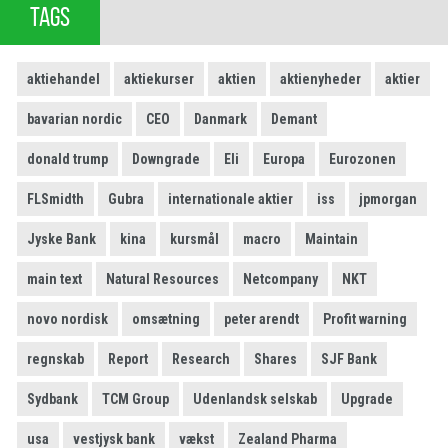
TAGS
aktiehandel
aktiekurser
aktien
aktienyheder
aktier
bavarian nordic
CEO
Danmark
Demant
donald trump
Downgrade
Eli
Europa
Eurozonen
FLSmidth
Gubra
internationale aktier
iss
jpmorgan
Jyske Bank
kina
kursmål
macro
Maintain
main text
Natural Resources
Netcompany
NKT
novo nordisk
omsætning
peter arendt
Profit warning
regnskab
Report
Research
Shares
SJF Bank
Sydbank
TCM Group
Udenlandsk selskab
Upgrade
usa
vestjysk bank
vækst
Zealand Pharma