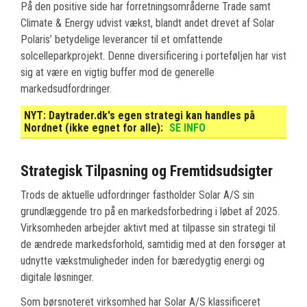
På den positive side har forretningsområderne Trade samt
Climate & Energy udvist vækst, blandt andet drevet af Solar
Polaris’ betydelige leverancer til et omfattende
solcelleparkprojekt. Denne diversificering i porteføljen har vist
sig at være en vigtig buffer mod de generelle
markedsudfordringer.
NYT:
Daytrader.dk's egen strategi kan handles på
Nordnet (ikke egnet for alle):
SE INFO
Strategisk Tilpasning og Fremtidsudsigter
Trods de aktuelle udfordringer fastholder Solar A/S sin
grundlæggende tro på en markedsforbedring i løbet af 2025.
Virksomheden arbejder aktivt med at tilpasse sin strategi til
de ændrede markedsforhold, samtidig med at den forsøger at
udnytte vækstmuligheder inden for bæredygtig energi og
digitale løsninger.
Som børsnoteret virksomhed har Solar A/S klassificeret