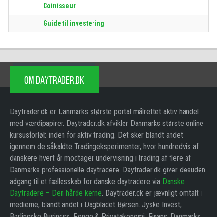
Coinisseur
Guide til investering
OM DAYTRADER.DK
Daytrader.dk er Danmarks største portal målrettet aktiv handel
med værdipapirer. Daytrader.dk afvikler Danmarks største online
kursusforløb inden for aktiv trading. Det sker blandt andet
igennem de såkaldte Tradingeksperimenter, hvor hundredvis af
danskere hvert år modtager undervisning i trading af flere af
Danmarks professionelle daytradere. Daytrader.dk giver desuden
adgang til et fællesskab for danske daytradere via
Danske
Daytradere – Den hårde kerne
. Daytrader.dk er jævnligt omtalt i
medierne, blandt andet i Dagbladet Børsen, Jyske Invest,
Berlingske Business, Penge & Privatøkonomi, Finans, Danmarks