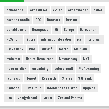
aktiehandel
aktiekurser
aktien
aktienyheder
aktier
bavarian nordic
CEO
Danmark
Demant
donald trump
Downgrade
Eli
Europa
Eurozonen
FLSmidth
Gubra
internationale aktier
iss
jpmorgan
Jyske Bank
kina
kursmål
macro
Maintain
main text
Natural Resources
Netcompany
NKT
novo nordisk
omsætning
peter arendt
Profit warning
regnskab
Report
Research
Shares
SJF Bank
Sydbank
TCM Group
Udenlandsk selskab
Upgrade
usa
vestjysk bank
vækst
Zealand Pharma