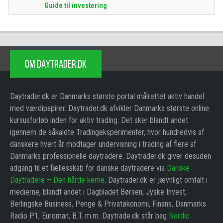
Guide til investering
OM DAYTRADER.DK
Daytrader.dk er Danmarks største portal målrettet aktiv handel
med værdipapirer. Daytrader.dk afvikler Danmarks største online
kursusforløb inden for aktiv trading. Det sker blandt andet
igennem de såkaldte Tradingeksperimenter, hvor hundredvis af
danskere hvert år modtager undervisning i trading af flere af
Danmarks professionelle daytradere. Daytrader.dk giver desuden
adgang til et fællesskab for danske daytradere via
Danske
Daytradere – Den hårde kerne
. Daytrader.dk er jævnligt omtalt i
medierne, blandt andet i Dagbladet Børsen, Jyske Invest,
Berlingske Business, Penge & Privatøkonomi, Finans, Danmarks
Radio P1, Euroman, B.T. m.m. Daytrade.dk står bag
Nordic