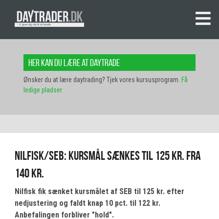
Her kan du lære at daytrade
Ønsker du at lære daytrading? Tjek vores kursusprogram.
Få
ledige pladser
Nilfisk/SEB: Kursmål sænkes til 125 kr. fra
140 kr.
Nilfisk fik sænket kursmålet af SEB til 125 kr. efter
nedjustering og faldt knap 10 pct. til 122 kr.
Anbefalingen forbliver "hold".