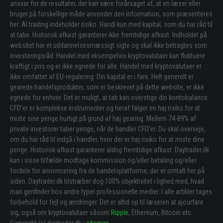
ansvar for de resultater, der kan være forårsaget af, at en læser eller
bruger på forskellige måde anvender den information, som præsenteres
her. Al trading indeholder risiko. Handl kun med kapital, som du har råd til
at tabe. Historisk afkast garanterer ikke fremtidige afkast. Indholdet på
websitet har et uddannelsesmæssigt sigte og skal ikke betragtes som
investeringsråd. Handel med eksempelvis kryptovalutaer kan fluktuere
kraftigt i pris og er ikke egnede for alle. Handel med kryptovalutaer er
ikke omfattet af EU-regulering. Din kapital er i fare. Helt generelt er
gearede handelsprodukter, som er beskrevet på dette website, er ikke
egnede for enhver. Det er muligt, at tab kan overstige din kontobalance.
CFD’er er komplekse instrumenter og heraf følger en høj risiko for at
miste sine penge hurtigt på grund af høj gearing. Mellem 74-89% af
private investorer taber penge, når de handler CFD’er. Du skal overveje,
om du har råd til indgå i handler, hvor der er høj risiko for at miste dine
penge. Historisk afkast garanterer aldrig fremtidige afkast. Daytrader.dk
kan i visse tilfælde modtage kommission og/eller betaling og/eller
fordele for annoncering fra de handelsplatforme, der er omtalt her på
siden. Daytrader.dk tilstræber dog 100% objektivitet i lighed med, hvad
man genfinder hos andre typer professionelle medier. I alle artikler tages
forbehold for fejl og ændringer. Det er altid op til læseren at ajourføre
sig, også om kryptovalutaer såsom
Ripple
, Ethereum, Bitcoin etc.
Copyright (c) daytrader.dk -
sitemap