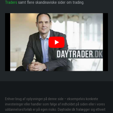
Traders
samt flere skandinaviske sider om trading.
Enhver brug af oplysninger på denne side – eksempelvis konkrete
investeringer eller handler som følge af indholdet på siden eller i vores
uddannelsesforløb er på egen risiko. Daytrader.dk fralægger sig ethvert