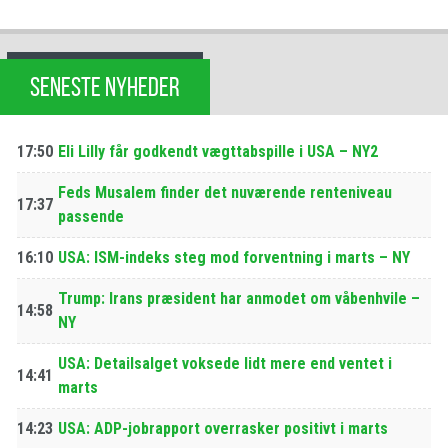
SENESTE NYHEDER
17:50
Eli Lilly får godkendt vægttabspille i USA – NY2
Feds Musalem finder det nuværende renteniveau
17:37
passende
16:10
USA: ISM-indeks steg mod forventning i marts – NY
Trump: Irans præsident har anmodet om våbenhvile –
14:58
NY
USA: Detailsalget voksede lidt mere end ventet i
14:41
marts
14:23
USA: ADP-jobrapport overrasker positivt i marts