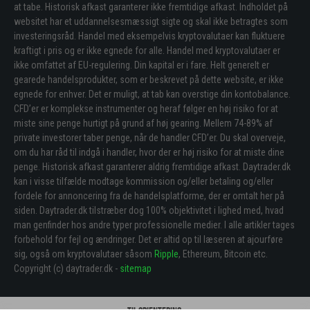
at tabe. Historisk afkast garanterer ikke fremtidige afkast. Indholdet på
websitet har et uddannelsesmæssigt sigte og skal ikke betragtes som
investeringsråd. Handel med eksempelvis kryptovalutaer kan fluktuere
kraftigt i pris og er ikke egnede for alle. Handel med kryptovalutaer er
ikke omfattet af EU-regulering. Din kapital er i fare. Helt generelt er
gearede handelsprodukter, som er beskrevet på dette website, er ikke
egnede for enhver. Det er muligt, at tab kan overstige din kontobalance.
CFD’er er komplekse instrumenter og heraf følger en høj risiko for at
miste sine penge hurtigt på grund af høj gearing. Mellem 74-89% af
private investorer taber penge, når de handler CFD’er. Du skal overveje,
om du har råd til indgå i handler, hvor der er høj risiko for at miste dine
penge. Historisk afkast garanterer aldrig fremtidige afkast. Daytrader.dk
kan i visse tilfælde modtage kommission og/eller betaling og/eller
fordele for annoncering fra de handelsplatforme, der er omtalt her på
siden. Daytrader.dk tilstræber dog 100% objektivitet i lighed med, hvad
man genfinder hos andre typer professionelle medier. I alle artikler tages
forbehold for fejl og ændringer. Det er altid op til læseren at ajourføre
sig, også om kryptovalutaer såsom
Ripple
, Ethereum, Bitcoin etc.
Copyright (c) daytrader.dk -
sitemap