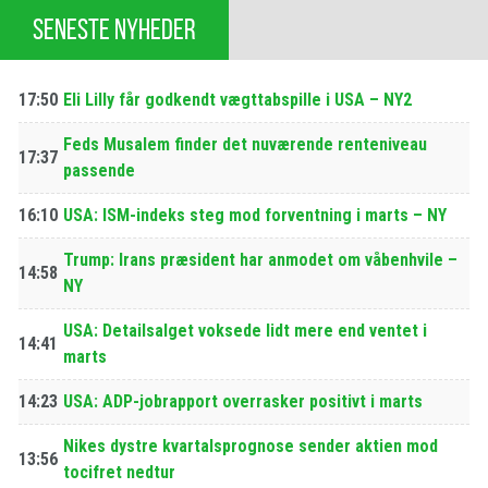
SENESTE NYHEDER
17:50
Eli Lilly får godkendt vægttabspille i USA – NY2
Feds Musalem finder det nuværende renteniveau
17:37
passende
16:10
USA: ISM-indeks steg mod forventning i marts – NY
Trump: Irans præsident har anmodet om våbenhvile –
14:58
NY
USA: Detailsalget voksede lidt mere end ventet i
14:41
marts
14:23
USA: ADP-jobrapport overrasker positivt i marts
Nikes dystre kvartalsprognose sender aktien mod
13:56
tocifret nedtur