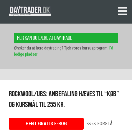
Her kan du lære at daytrade
Ønsker du at lære daytrading? Tjek vores kursusprogram.
Få
ledige pladser
Rockwool/UBS: Anbefaling hæves til “køb”
og kursmål til 255 kr.
HENT GRATIS E-BOG
<<<< FORSTÅ