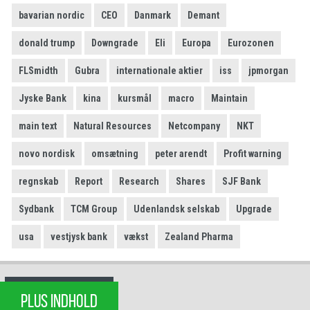
bavarian nordic
CEO
Danmark
Demant
donald trump
Downgrade
Eli
Europa
Eurozonen
FLSmidth
Gubra
internationale aktier
iss
jpmorgan
Jyske Bank
kina
kursmål
macro
Maintain
main text
Natural Resources
Netcompany
NKT
novo nordisk
omsætning
peter arendt
Profit warning
regnskab
Report
Research
Shares
SJF Bank
Sydbank
TCM Group
Udenlandsk selskab
Upgrade
usa
vestjysk bank
vækst
Zealand Pharma
PLUS INDHOLD