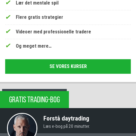
Lær det mentale spil
Flere gratis strategier
Videoer med professionelle tradere
Og meget mere…
SE VORES KURSER
GRATIS TRADING-BOG
Forstå daytrading
Læs e-bog på 20 minutter.