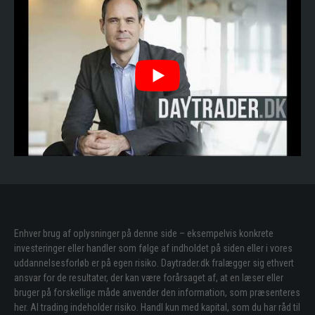
Enhver brug af oplysninger på denne side – eksempelvis konkrete
investeringer eller handler som følge af indholdet på siden eller i vores
uddannelsesforløb er på egen risiko. Daytrader.dk fralægger sig ethvert
ansvar for de resultater, der kan være forårsaget af, at en læser eller
bruger på forskellige måde anvender den information, som præsenteres
her. Al trading indeholder risiko. Handl kun med kapital, som du har råd til