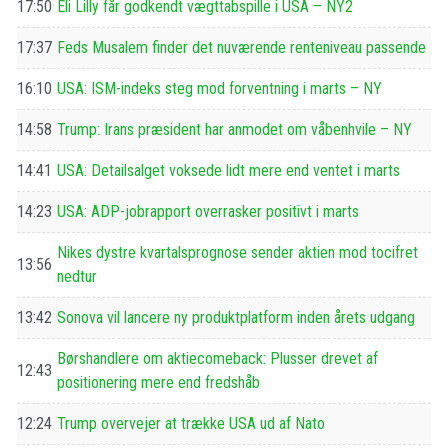
17:50
Eli Lilly får godkendt vægttabspille i USA – NY2
17:37
Feds Musalem finder det nuværende renteniveau passende
16:10
USA: ISM-indeks steg mod forventning i marts – NY
14:58
Trump: Irans præsident har anmodet om våbenhvile – NY
14:41
USA: Detailsalget voksede lidt mere end ventet i marts
14:23
USA: ADP-jobrapport overrasker positivt i marts
Nikes dystre kvartalsprognose sender aktien mod tocifret
13:56
nedtur
13:42
Sonova vil lancere ny produktplatform inden årets udgang
Børshandlere om aktiecomeback: Plusser drevet af
12:43
positionering mere end fredshåb
12:24
Trump overvejer at trække USA ud af Nato