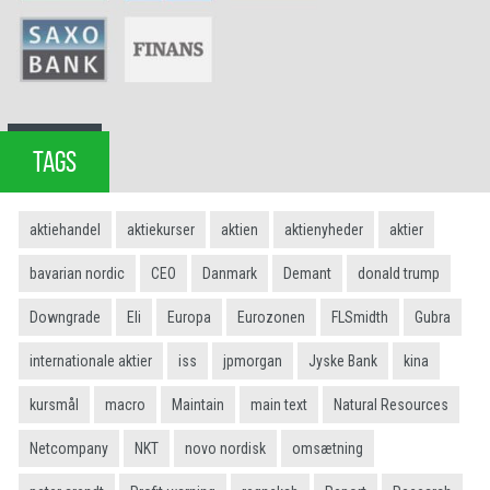
TAGS
aktiehandel
aktiekurser
aktien
aktienyheder
aktier
bavarian nordic
CEO
Danmark
Demant
donald trump
Downgrade
Eli
Europa
Eurozonen
FLSmidth
Gubra
internationale aktier
iss
jpmorgan
Jyske Bank
kina
kursmål
macro
Maintain
main text
Natural Resources
Netcompany
NKT
novo nordisk
omsætning