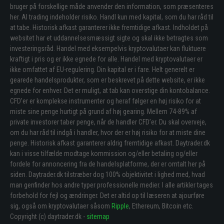
bruger på forskellige måde anvender den information, som præsenteres
her. Al trading indeholder risiko. Handl kun med kapital, som du har råd til
at tabe. Historisk afkast garanterer ikke fremtidige afkast. Indholdet på
websitet har et uddannelsesmæssigt sigte og skal ikke betragtes som
investeringsråd. Handel med eksempelvis kryptovalutaer kan fluktuere
kraftigt i pris og er ikke egnede for alle. Handel med kryptovalutaer er
ikke omfattet af EU-regulering. Din kapital er i fare. Helt generelt er
gearede handelsprodukter, som er beskrevet på dette website, er ikke
egnede for enhver. Det er muligt, at tab kan overstige din kontobalance.
CFD’er er komplekse instrumenter og heraf følger en høj risiko for at
miste sine penge hurtigt på grund af høj gearing. Mellem 74-89% af
private investorer taber penge, når de handler CFD’er. Du skal overveje,
om du har råd til indgå i handler, hvor der er høj risiko for at miste dine
penge. Historisk afkast garanterer aldrig fremtidige afkast. Daytrader.dk
kan i visse tilfælde modtage kommission og/eller betaling og/eller
fordele for annoncering fra de handelsplatforme, der er omtalt her på
siden. Daytrader.dk tilstræber dog 100% objektivitet i lighed med, hvad
man genfinder hos andre typer professionelle medier. I alle artikler tages
forbehold for fejl og ændringer. Det er altid op til læseren at ajourføre
sig, også om kryptovalutaer såsom
Ripple
, Ethereum, Bitcoin etc.
Copyright (c) daytrader.dk -
sitemap