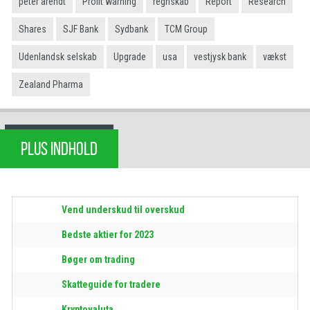
peter arendt
Profit warning
regnskab
Report
Research
Shares
SJF Bank
Sydbank
TCM Group
Udenlandsk selskab
Upgrade
usa
vestjysk bank
vækst
Zealand Pharma
PLUS INDHOLD
Vend underskud til overskud
Bedste aktier for 2023
Bøger om trading
Skatteguide for tradere
Kryptovaluta