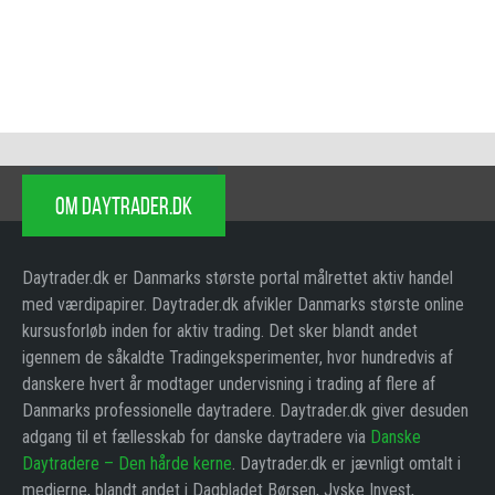
OM DAYTRADER.DK
Daytrader.dk er Danmarks største portal målrettet aktiv handel
med værdipapirer. Daytrader.dk afvikler Danmarks største online
kursusforløb inden for aktiv trading. Det sker blandt andet
igennem de såkaldte Tradingeksperimenter, hvor hundredvis af
danskere hvert år modtager undervisning i trading af flere af
Danmarks professionelle daytradere. Daytrader.dk giver desuden
adgang til et fællesskab for danske daytradere via
Danske
Daytradere – Den hårde kerne
. Daytrader.dk er jævnligt omtalt i
medierne, blandt andet i Dagbladet Børsen, Jyske Invest,