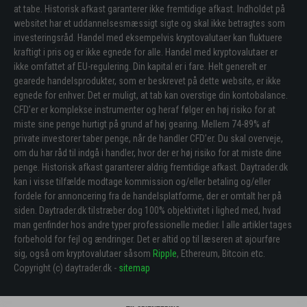
at tabe. Historisk afkast garanterer ikke fremtidige afkast. Indholdet på
websitet har et uddannelsesmæssigt sigte og skal ikke betragtes som
investeringsråd. Handel med eksempelvis kryptovalutaer kan fluktuere
kraftigt i pris og er ikke egnede for alle. Handel med kryptovalutaer er
ikke omfattet af EU-regulering. Din kapital er i fare. Helt generelt er
gearede handelsprodukter, som er beskrevet på dette website, er ikke
egnede for enhver. Det er muligt, at tab kan overstige din kontobalance.
CFD’er er komplekse instrumenter og heraf følger en høj risiko for at
miste sine penge hurtigt på grund af høj gearing. Mellem 74-89% af
private investorer taber penge, når de handler CFD’er. Du skal overveje,
om du har råd til indgå i handler, hvor der er høj risiko for at miste dine
penge. Historisk afkast garanterer aldrig fremtidige afkast. Daytrader.dk
kan i visse tilfælde modtage kommission og/eller betaling og/eller
fordele for annoncering fra de handelsplatforme, der er omtalt her på
siden. Daytrader.dk tilstræber dog 100% objektivitet i lighed med, hvad
man genfinder hos andre typer professionelle medier. I alle artikler tages
forbehold for fejl og ændringer. Det er altid op til læseren at ajourføre
sig, også om kryptovalutaer såsom
Ripple
, Ethereum, Bitcoin etc.
Copyright (c) daytrader.dk -
sitemap