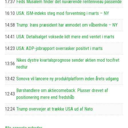
17:37
Feds Musalem finder det nuværende renteniveau passende
16:10
USA: ISM-indeks steg mod forventning i marts – NY
14:58
Trump: Irans præsident har anmodet om våbenhvile – NY
14:41
USA: Detailsalget voksede lidt mere end ventet i marts
14:23
USA: ADP-jobrapport overrasker positivt i marts
Nikes dystre kvartalsprognose sender aktien mod tocifret
13:56
nedtur
13:42
Sonova vil lancere ny produktplatform inden årets udgang
Børshandlere om aktiecomeback: Plusser drevet af
12:43
positionering mere end fredshåb
12:24
Trump overvejer at trække USA ud af Nato