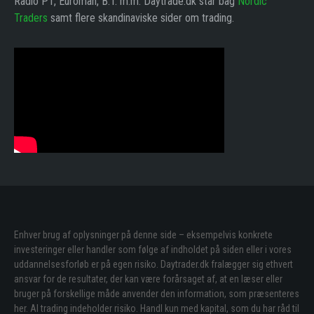
Radio P1, Euroman, B.T. m.m. Daytrade.dk står bag
Nordic
Traders
samt flere skandinaviske sider om trading.
Enhver brug af oplysninger på denne side – eksempelvis konkrete
investeringer eller handler som følge af indholdet på siden eller i vores
uddannelsesforløb er på egen risiko. Daytrader.dk fralægger sig ethvert
ansvar for de resultater, der kan være forårsaget af, at en læser eller
bruger på forskellige måde anvender den information, som præsenteres
her. Al trading indeholder risiko. Handl kun med kapital, som du har råd til