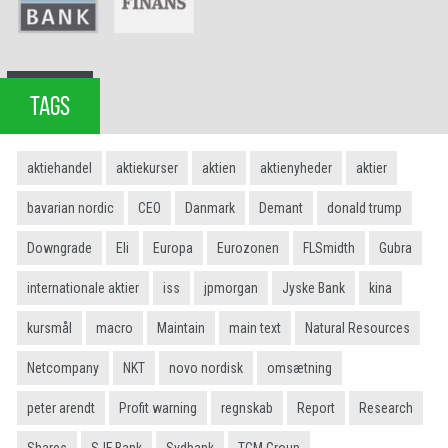
TAGS
aktiehandel
aktiekurser
aktien
aktienyheder
aktier
bavarian nordic
CEO
Danmark
Demant
donald trump
Downgrade
Eli
Europa
Eurozonen
FLSmidth
Gubra
internationale aktier
iss
jpmorgan
Jyske Bank
kina
kursmål
macro
Maintain
main text
Natural Resources
Netcompany
NKT
novo nordisk
omsætning
peter arendt
Profit warning
regnskab
Report
Research
Shares
SJF Bank
Sydbank
TCM Group