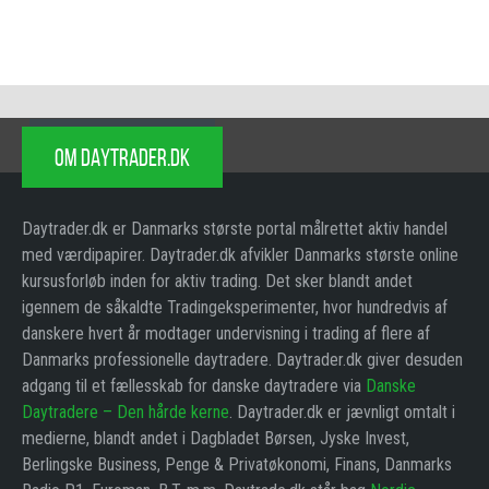
OM DAYTRADER.DK
Daytrader.dk er Danmarks største portal målrettet aktiv handel
med værdipapirer. Daytrader.dk afvikler Danmarks største online
kursusforløb inden for aktiv trading. Det sker blandt andet
igennem de såkaldte Tradingeksperimenter, hvor hundredvis af
danskere hvert år modtager undervisning i trading af flere af
Danmarks professionelle daytradere. Daytrader.dk giver desuden
adgang til et fællesskab for danske daytradere via
Danske
Daytradere – Den hårde kerne
. Daytrader.dk er jævnligt omtalt i
medierne, blandt andet i Dagbladet Børsen, Jyske Invest,
Berlingske Business, Penge & Privatøkonomi, Finans, Danmarks