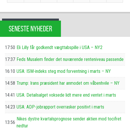
SENESTE NYHEDER
17:50
Eli Lilly får godkendt vægttabspille i USA – NY2
17:37
Feds Musalem finder det nuværende renteniveau passende
16:10
USA: ISM-indeks steg mod forventning i marts – NY
14:58
Trump: Irans præsident har anmodet om våbenhvile – NY
14:41
USA: Detailsalget voksede lidt mere end ventet i marts
14:23
USA: ADP-jobrapport overrasker positivt i marts
Nikes dystre kvartalsprognose sender aktien mod tocifret
13:56
nedtur