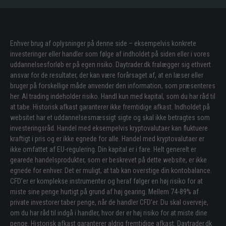
Enhver brug af oplysninger på denne side – eksempelvis konkrete
investeringer eller handler som følge af indholdet på siden eller i vores
uddannelsesforløb er på egen risiko. Daytrader.dk fralægger sig ethvert
ansvar for de resultater, der kan være forårsaget af, at en læser eller
bruger på forskellige måde anvender den information, som præsenteres
her. Al trading indeholder risiko. Handl kun med kapital, som du har råd til
at tabe. Historisk afkast garanterer ikke fremtidige afkast. Indholdet på
websitet har et uddannelsesmæssigt sigte og skal ikke betragtes som
investeringsråd. Handel med eksempelvis kryptovalutaer kan fluktuere
kraftigt i pris og er ikke egnede for alle. Handel med kryptovalutaer er
ikke omfattet af EU-regulering. Din kapital er i fare. Helt generelt er
gearede handelsprodukter, som er beskrevet på dette website, er ikke
egnede for enhver. Det er muligt, at tab kan overstige din kontobalance.
CFD’er er komplekse instrumenter og heraf følger en høj risiko for at
miste sine penge hurtigt på grund af høj gearing. Mellem 74-89% af
private investorer taber penge, når de handler CFD’er. Du skal overveje,
om du har råd til indgå i handler, hvor der er høj risiko for at miste dine
penge. Historisk afkast garanterer aldrig fremtidige afkast. Daytrader.dk