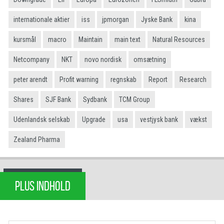
internationale aktier
iss
jpmorgan
Jyske Bank
kina
kursmål
macro
Maintain
main text
Natural Resources
Netcompany
NKT
novo nordisk
omsætning
peter arendt
Profit warning
regnskab
Report
Research
Shares
SJF Bank
Sydbank
TCM Group
Udenlandsk selskab
Upgrade
usa
vestjysk bank
vækst
Zealand Pharma
PLUS INDHOLD