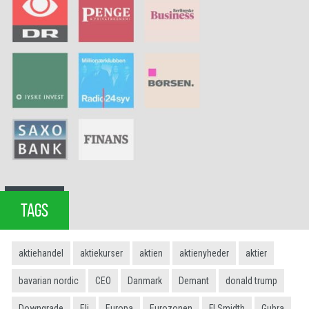
TAGS
aktiehandel
aktiekurser
aktien
aktienyheder
aktier
bavarian nordic
CEO
Danmark
Demant
donald trump
Downgrade
Eli
Europa
Eurozonen
FLSmidth
Gubra