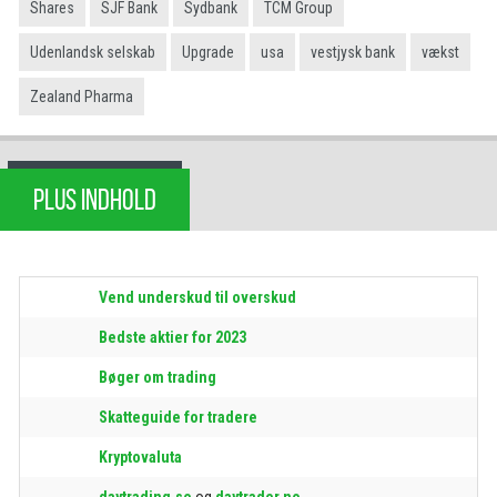
Shares
SJF Bank
Sydbank
TCM Group
Udenlandsk selskab
Upgrade
usa
vestjysk bank
vækst
Zealand Pharma
PLUS INDHOLD
Vend underskud til overskud
Bedste aktier for 2023
Bøger om trading
Skatteguide for tradere
Kryptovaluta
daytrading.se
og
daytrader.no