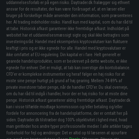
uddannelsesforløb er på egen risiko. Daytrader.dk fralægger sig ethvert
ansvar for de resultater, der kan være forårsaget af, at en læser eller
bruger på forskellige måde anvender den information, som præsenteres
her. Al trading indeholder risiko. Handl kun med kapital, som du har råd til
at tabe. Historisk afkast garanterer ikke fremtidige afkast. Indholdet på
websitet har et uddannelsesmæssigt sigte og skal ikke betragtes som
investeringsråd. Handel med eksempelvis kryptovalutaer kan fluktuere
kraftigt i pris og er ikke egnede for alle. Handel med kryptovalutaer er
ikke omfattet af EU-regulering. Din kapital er i fare. Helt generelt er
gearede handelsprodukter, som er beskrevet på dette website, er ikke
egnede for enhver. Det er muligt, at tab kan overstige din kontobalance.
CFD’er er komplekse instrumenter og heraf følger en høj risiko for at
miste sine penge hurtigt på grund af høj gearing. Mellem 74-89% af
private investorer taber penge, når de handler CFD’er. Du skal overveje,
om du har råd til indgå i handler, hvor der er høj risiko for at miste dine
penge. Historisk afkast garanterer aldrig fremtidige afkast. Daytrader.dk
kan i visse tilfælde modtage kommission og/eller betaling og/eller
fordele for annoncering fra de handelsplatforme, der er omtalt her på
siden. Daytrader.dk tilstræber dog 100% objektivitet i lighed med, hvad
man genfinder hos andre typer professionelle medier. I alle artikler tages
forbehold for fejl og ændringer. Det er altid op til læseren at ajourføre