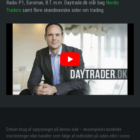
Radio P1, Euroman, B.T. m.m. Daytrade.dk står bag
Nordic
Traders
samt flere skandinaviske sider om trading.
Enhver brug af oplysninger på denne side – eksempelvis konkrete
investeringer eller handler som følge af indholdet på siden eller i vores