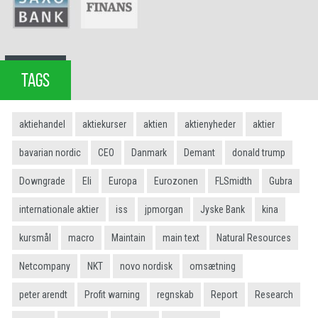
TAGS
aktiehandel
aktiekurser
aktien
aktienyheder
aktier
bavarian nordic
CEO
Danmark
Demant
donald trump
Downgrade
Eli
Europa
Eurozonen
FLSmidth
Gubra
internationale aktier
iss
jpmorgan
Jyske Bank
kina
kursmål
macro
Maintain
main text
Natural Resources
Netcompany
NKT
novo nordisk
omsætning
peter arendt
Profit warning
regnskab
Report
Research