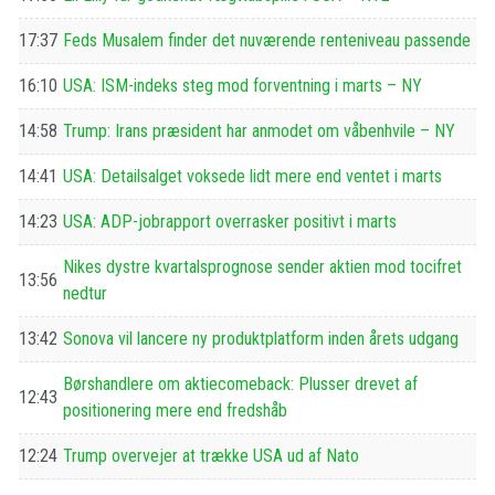
17:37
Feds Musalem finder det nuværende renteniveau passende
16:10
USA: ISM-indeks steg mod forventning i marts – NY
14:58
Trump: Irans præsident har anmodet om våbenhvile – NY
14:41
USA: Detailsalget voksede lidt mere end ventet i marts
14:23
USA: ADP-jobrapport overrasker positivt i marts
Nikes dystre kvartalsprognose sender aktien mod tocifret
13:56
nedtur
13:42
Sonova vil lancere ny produktplatform inden årets udgang
Børshandlere om aktiecomeback: Plusser drevet af
12:43
positionering mere end fredshåb
12:24
Trump overvejer at trække USA ud af Nato