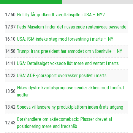
17:50
Eli Lilly får godkendt vægttabspille i USA – NY2
17:37
Feds Musalem finder det nuværende renteniveau passende
16:10
USA: ISM-indeks steg mod forventning i marts – NY
14:58
Trump: Irans præsident har anmodet om våbenhvile – NY
14:41
USA: Detailsalget voksede lidt mere end ventet i marts
14:23
USA: ADP-jobrapport overrasker positivt i marts
Nikes dystre kvartalsprognose sender aktien mod tocifret
13:56
nedtur
13:42
Sonova vil lancere ny produktplatform inden årets udgang
Børshandlere om aktiecomeback: Plusser drevet af
12:43
positionering mere end fredshåb