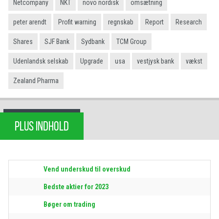
Netcompany
NKT
novo nordisk
omsætning
peter arendt
Profit warning
regnskab
Report
Research
Shares
SJF Bank
Sydbank
TCM Group
Udenlandsk selskab
Upgrade
usa
vestjysk bank
vækst
Zealand Pharma
PLUS INDHOLD
Vend underskud til overskud
Bedste aktier for 2023
Bøger om trading