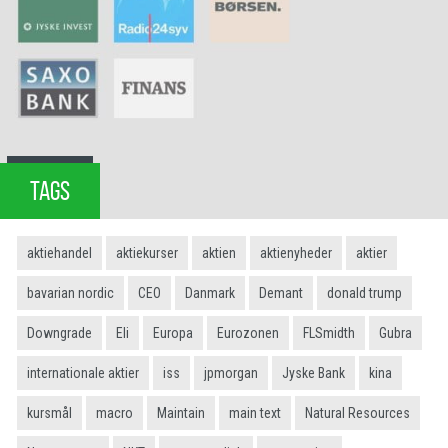
TAGS
aktiehandel
aktiekurser
aktien
aktienyheder
aktier
bavarian nordic
CEO
Danmark
Demant
donald trump
Downgrade
Eli
Europa
Eurozonen
FLSmidth
Gubra
internationale aktier
iss
jpmorgan
Jyske Bank
kina
kursmål
macro
Maintain
main text
Natural Resources