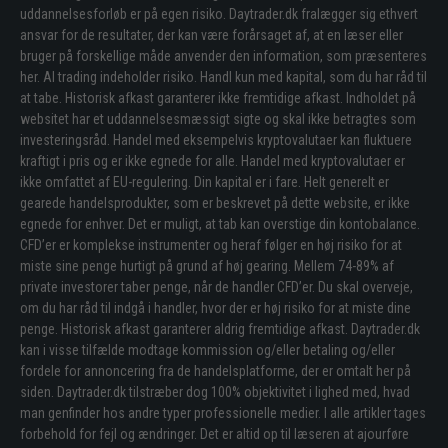
uddannelsesforløb er på egen risiko. Daytrader.dk fralægger sig ethvert
ansvar for de resultater, der kan være forårsaget af, at en læser eller
bruger på forskellige måde anvender den information, som præsenteres
her. Al trading indeholder risiko. Handl kun med kapital, som du har råd til
at tabe. Historisk afkast garanterer ikke fremtidige afkast. Indholdet på
websitet har et uddannelsesmæssigt sigte og skal ikke betragtes som
investeringsråd. Handel med eksempelvis kryptovalutaer kan fluktuere
kraftigt i pris og er ikke egnede for alle. Handel med kryptovalutaer er
ikke omfattet af EU-regulering. Din kapital er i fare. Helt generelt er
gearede handelsprodukter, som er beskrevet på dette website, er ikke
egnede for enhver. Det er muligt, at tab kan overstige din kontobalance.
CFD’er er komplekse instrumenter og heraf følger en høj risiko for at
miste sine penge hurtigt på grund af høj gearing. Mellem 74-89% af
private investorer taber penge, når de handler CFD’er. Du skal overveje,
om du har råd til indgå i handler, hvor der er høj risiko for at miste dine
penge. Historisk afkast garanterer aldrig fremtidige afkast. Daytrader.dk
kan i visse tilfælde modtage kommission og/eller betaling og/eller
fordele for annoncering fra de handelsplatforme, der er omtalt her på
siden. Daytrader.dk tilstræber dog 100% objektivitet i lighed med, hvad
man genfinder hos andre typer professionelle medier. I alle artikler tages
forbehold for fejl og ændringer. Det er altid op til læseren at ajourføre