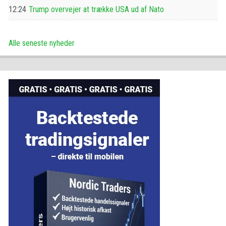
12:24
Trump overvejer at trække USA ud af Nato
Alle seneste nyheder