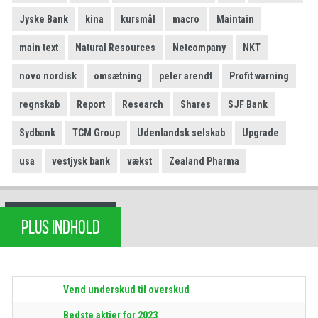
Jyske Bank
kina
kursmål
macro
Maintain
main text
Natural Resources
Netcompany
NKT
novo nordisk
omsætning
peter arendt
Profit warning
regnskab
Report
Research
Shares
SJF Bank
Sydbank
TCM Group
Udenlandsk selskab
Upgrade
usa
vestjysk bank
vækst
Zealand Pharma
PLUS INDHOLD
Vend underskud til overskud
Bedste aktier for 2023