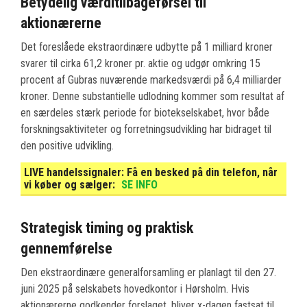
Betydelig værditilbageførsel til
aktionærerne
Det foreslåede ekstraordinære udbytte på 1 milliard kroner
svarer til cirka 61,2 kroner pr. aktie og udgør omkring 15
procent af Gubras nuværende markedsværdi på 6,4 milliarder
kroner. Denne substantielle udlodning kommer som resultat af
en særdeles stærk periode for biotekselskabet, hvor både
forskningsaktiviteter og forretningsudvikling har bidraget til
den positive udvikling.
LIVE handelssignaler:
Få en besked på din telefon, når
vi køber og sælger:
SE INFO
Strategisk timing og praktisk
gennemførelse
Den ekstraordinære generalforsamling er planlagt til den 27.
juni 2025 på selskabets hovedkontor i Hørsholm. Hvis
aktionærerne godkender forslaget, bliver x-dagen fastsat til