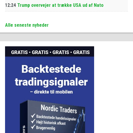
12:24
Trump overvejer at trække USA ud af Nato
Alle seneste nyheder