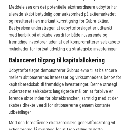
Meddelelsen om det potentielle ekstraordinære udbytte har
allerede skabt betydelig opmærksomhed på aktiemarkedet
og resulteret i en markant kursstigning for Gubra-aktien.
Bestyrelsen understreger, at udbytteforslaget er udtænkt
med henblik på at skabe værdi for både nuværende og
fremtidige investorer, uden at det kompromitterer selskabets
muligheder for fortsat udvikling og strategiske investeringer.
Balanceret tilgang til kapitalallokering
Udbytteforslaget demonstrerer Gubras evne til at balancere
mellem aktionærernes interesser og virksomhedens behov for
kapitalberedskab til fremtidige investeringer. Denne strategi
understøtter selskabets langsigtede mål om at forblive en
førende aktør inden for biotekbranchen, samtidig med at der
skabes direkte værdi for aktionærerne gennem kontante
udbetalinger.
Med den forestående ekstraordinære generalforsamling vil
aktionærerne få mulighed for at tage stilling til dette