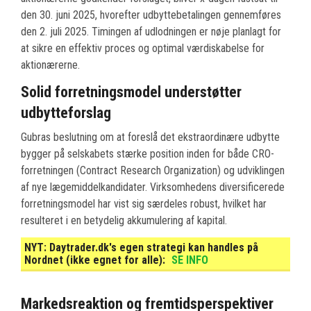
den 30. juni 2025, hvorefter udbyttebetalingen gennemføres
den 2. juli 2025. Timingen af udlodningen er nøje planlagt for
at sikre en effektiv proces og optimal værdiskabelse for
aktionærerne.
Solid forretningsmodel understøtter
udbytteforslag
Gubras beslutning om at foreslå det ekstraordinære udbytte
bygger på selskabets stærke position inden for både CRO-
forretningen (Contract Research Organization) og udviklingen
af nye lægemiddelkandidater. Virksomhedens diversificerede
forretningsmodel har vist sig særdeles robust, hvilket har
resulteret i en betydelig akkumulering af kapital.
NYT:
Daytrader.dk's egen strategi kan handles på
Nordnet (ikke egnet for alle):
SE INFO
Markedsreaktion og fremtidsperspektiver