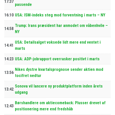
17:37
passende
16:10
USA: ISM-indeks steg mod forventning i marts – NY
Trump: Irans præsident har anmodet om våbenhvile –
14:58
NY
USA: Detailsalget voksede lidt mere end ventet i
14:41
marts
14:23
USA: ADP-jobrapport overrasker positivt i marts
Nikes dystre kvartalsprognose sender aktien mod
13:56
tocifret nedtur
Sonova vil lancere ny produktplatform inden årets
13:42
udgang
Børshandlere om aktiecomeback: Plusser drevet af
12:43
positionering mere end fredshåb