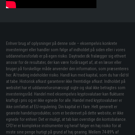
Enhver brug af oplysninger på denne side – eksempelvis konkrete
investeringer eller handler som følge af indholdet på siden eller i vores
uddannelsesforløb er på egen risiko. Daytrader.dk fralægger sig ethvert
ansvar for de resultater, der kan være forårsaget af, at en læser eller
bruger på forskellige måde anvender den information, som præsenteres
her. Al trading indeholder risiko. Handl kun med kapital, som du har råd til
at tabe. Historisk afkast garanterer ikke fremtidige afkast. Indholdet på
websitet har et uddannelsesmæssigt sigte og skal ikke betragtes som
investeringsråd. Handel med eksempelvis kryptovalutaer kan fluktuere
kraftigt i pris og er ikke egnede for alle. Handel med kryptovalutaer er
ikke omfattet af EU-regulering. Din kapital er i fare. Helt generelt er
gearede handelsprodukter, som er beskrevet på dette website, er ikke
egnede for enhver. Det er muligt, at tab kan overstige din kontobalance.
CFD’er er komplekse instrumenter og heraf følger en høj risiko for at
miste sine penge hurtigt på grund af høj gearing. Mellem 74-89% af