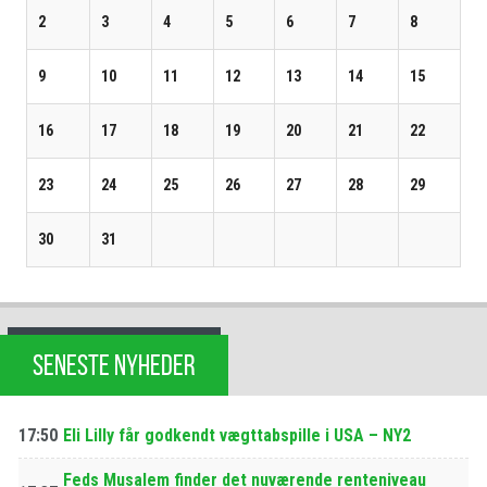
2
3
4
5
6
7
8
9
10
11
12
13
14
15
16
17
18
19
20
21
22
23
24
25
26
27
28
29
30
31
SENESTE NYHEDER
17:50
Eli Lilly får godkendt vægttabspille i USA – NY2
Feds Musalem finder det nuværende renteniveau