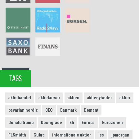
TAGS
aktiehandel
aktiekurser
aktien
aktienyheder
aktier
bavarian nordic
CEO
Danmark
Demant
donald trump
Downgrade
Eli
Europa
Eurozonen
FLSmidth
Gubra
internationale aktier
iss
jpmorgan