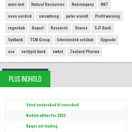
main text
Natural Resources
Netcompany
NKT
novo nordisk
omsætning
peter arendt
Profit warning
regnskab
Report
Research
Shares
SJF Bank
Sydbank
TCM Group
Udenlandsk selskab
Upgrade
usa
vestjysk bank
vækst
Zealand Pharma
PLUS INDHOLD
Vend underskud til overskud
Bedste aktier for 2023
Bøger om trading