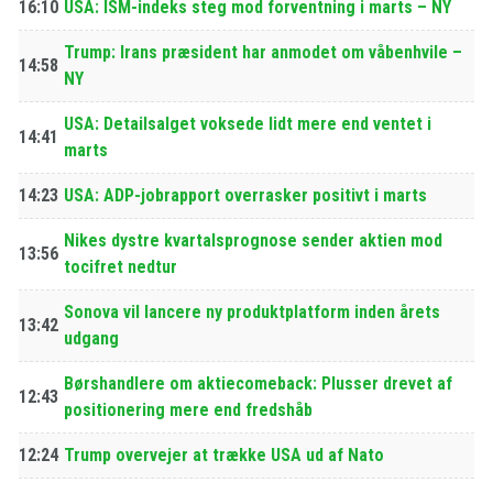
16:10
USA: ISM-indeks steg mod forventning i marts – NY
Trump: Irans præsident har anmodet om våbenhvile –
14:58
NY
USA: Detailsalget voksede lidt mere end ventet i
14:41
marts
14:23
USA: ADP-jobrapport overrasker positivt i marts
Nikes dystre kvartalsprognose sender aktien mod
13:56
tocifret nedtur
Sonova vil lancere ny produktplatform inden årets
13:42
udgang
Børshandlere om aktiecomeback: Plusser drevet af
12:43
positionering mere end fredshåb
12:24
Trump overvejer at trække USA ud af Nato