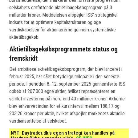
børsmeddelelse, der markerer den fortsatte progression i
selskabets omfattende aktietilbagekøbsprogram på 3
milliarder kroner. Meddelelsen afspejler ISS’ strategiske
indsats for at optimere kapitalstrukturen og øge
værdiskabelsen for aktionærerne gennem systematiske
aktietilbagekøb.
Aktietilbagekøbsprogrammets status og
fremskridt
Det ambitiøse aktietilbagekøbsprogram, der blev lanceret i
februar 2025, har nået betydelige milepæle i den seneste
periode. I perioden 8.-12. september 2025 gennemførte ISS
opkøb af 207.000 egne aktier, hvilket repræsenterer en
samlet investering på mere end 40 millioner kroner. Aktierne
blev erhvervet inden for et kursinterval mellem 188,17 og
203,26 kroner per aktie, hvilket afspejler markedets aktuelle
værdiansættelse af selskabet.
NYT:
Daytrader.dk's egen strategi kan handles på