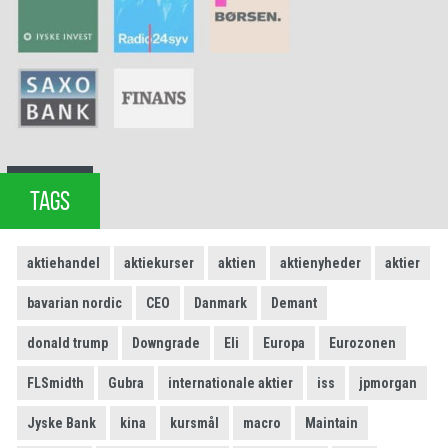
TAGS
aktiehandel
aktiekurser
aktien
aktienyheder
aktier
bavarian nordic
CEO
Danmark
Demant
donald trump
Downgrade
Eli
Europa
Eurozonen
FLSmidth
Gubra
internationale aktier
iss
jpmorgan
Jyske Bank
kina
kursmål
macro
Maintain