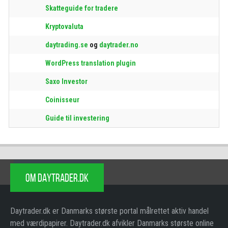
Skatteguide for tradere
Kryptovaluta
daytrading.se
og
daytrader.no
WordPress translation plugin
Saxo Investor
Coinisseur
Guide til investering
OM DAYTRADER.DK
Daytrader.dk er Danmarks største portal målrettet aktiv handel
med værdipapirer. Daytrader.dk afvikler Danmarks største online