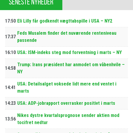
SENESTE NYHEDER
17:50
Eli Lilly får godkendt vægttabspille i USA – NY2
Feds Musalem finder det nuværende renteniveau
17:37
passende
16:10
USA: ISM-indeks steg mod forventning i marts – NY
Trump: Irans præsident har anmodet om våbenhvile –
14:58
NY
USA: Detailsalget voksede lidt mere end ventet i
14:41
marts
14:23
USA: ADP-jobrapport overrasker positivt i marts
Nikes dystre kvartalsprognose sender aktien mod
13:56
tocifret nedtur