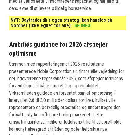
med at værdsætte virksomhedens kapacitet og har tillid til
dens evne til at levere pålidelig boreservice.
NYT:
Daytrader.dk's egen strategi kan handles på
Nordnet (ikke egnet for alle):
SE INFO
Ambitiøs guidance for 2026 afspejler
optimisme
Sammen med rapporteringen af 2025-resultaterne
præsenterede Noble Corporation sin finansielle vejledning for
det indeværende regnskabsår 2026, som afspejler ledelsens
forventninger til både omsætning og rentabilitet.
Virksomheden guidede en forventet samlet omsætning i
intervallet 2,8 til 3,0 milliarder dollars for året, hvilket ville
repræsentere en betydelig præstation og understregre den
fortsatte styrke i offshore boring-markedet. Dette
omsætningsinterval indikerer ledelsens tillid til at opretholde
høj udnyttelsesgrad af flåden og potentielt sikre nye