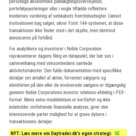
personlige økonomiske planlægningsovervejelser,
porteføljejusteringer eller i nogle tilfælde reflektere
insidernes vurdering af selskabets fremtidsudsigter. Uanset
motivationen bag salget, sikrer Form 144-systemet, at disse
transaktioner ikke finder sted i det skjulte, men derimod
annonceres på forhånd.
For analytikere og investorer i Noble Corporation
repræsenterer dagens filing en datapunkt, der bør ses i
sammenhæng med virksomhedens samlede
aktivitetsmønster. Den fulde dokumentation med specifikke
detaljer om antallet af aktier, forventet salgspris og
identiteten på den eller de involverede sælgere er tilgængelig
gennem Noble Corporations investor relations-afdeling i PDF-
format. Mens selve meddelelsen er kortfattet og ikke
indeholder omfattende finansielle analyser, giver den
interesserede parter mulighed for at grave dybere i
transaktionens detaljer.
NYT:
Læs mere om Daytrader.dk's egen strategi:
SE