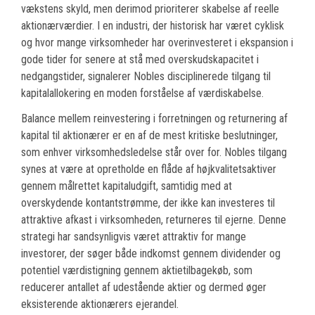
vækstens skyld, men derimod prioriterer skabelse af reelle
aktionærværdier. I en industri, der historisk har været cyklisk
og hvor mange virksomheder har overinvesteret i ekspansion i
gode tider for senere at stå med overskudskapacitet i
nedgangstider, signalerer Nobles disciplinerede tilgang til
kapitalallokering en moden forståelse af værdiskabelse.
Balance mellem reinvestering i forretningen og returnering af
kapital til aktionærer er en af de mest kritiske beslutninger,
som enhver virksomhedsledelse står over for. Nobles tilgang
synes at være at opretholde en flåde af højkvalitetsaktiver
gennem målrettet kapitaludgift, samtidig med at
overskydende kontantstrømme, der ikke kan investeres til
attraktive afkast i virksomheden, returneres til ejerne. Denne
strategi har sandsynligvis været attraktiv for mange
investorer, der søger både indkomst gennem dividender og
potentiel værdistigning gennem aktietilbagekøb, som
reducerer antallet af udestående aktier og dermed øger
eksisterende aktionærers ejerandel.