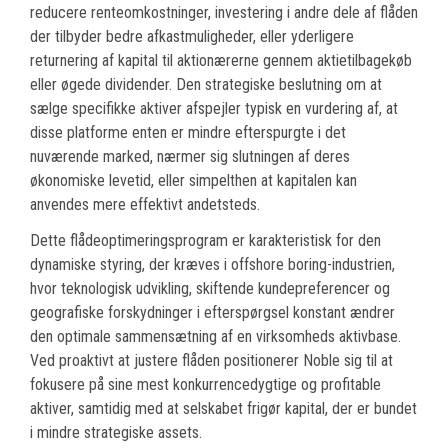
reducere renteomkostninger, investering i andre dele af flåden
der tilbyder bedre afkastmuligheder, eller yderligere
returnering af kapital til aktionærerne gennem aktietilbagekøb
eller øgede dividender. Den strategiske beslutning om at
sælge specifikke aktiver afspejler typisk en vurdering af, at
disse platforme enten er mindre efterspurgte i det
nuværende marked, nærmer sig slutningen af deres
økonomiske levetid, eller simpelthen at kapitalen kan
anvendes mere effektivt andetsteds.
Dette flådeoptimeringsprogram er karakteristisk for den
dynamiske styring, der kræves i offshore boring-industrien,
hvor teknologisk udvikling, skiftende kundepreferencer og
geografiske forskydninger i efterspørgsel konstant ændrer
den optimale sammensætning af en virksomheds aktivbase.
Ved proaktivt at justere flåden positionerer Noble sig til at
fokusere på sine mest konkurrencedygtige og profitable
aktiver, samtidig med at selskabet frigør kapital, der er bundet
i mindre strategiske assets.