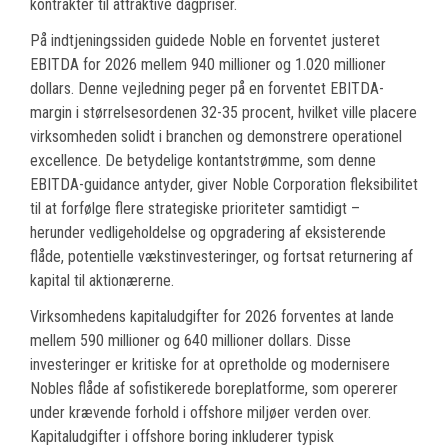
kontrakter til attraktive dagpriser.
På indtjeningssiden guidede Noble en forventet justeret
EBITDA for 2026 mellem 940 millioner og 1.020 millioner
dollars. Denne vejledning peger på en forventet EBITDA-
margin i størrelsesordenen 32-35 procent, hvilket ville placere
virksomheden solidt i branchen og demonstrere operationel
excellence. De betydelige kontantstrømme, som denne
EBITDA-guidance antyder, giver Noble Corporation fleksibilitet
til at forfølge flere strategiske prioriteter samtidigt –
herunder vedligeholdelse og opgradering af eksisterende
flåde, potentielle vækstinvesteringer, og fortsat returnering af
kapital til aktionærerne.
Virksomhedens kapitaludgifter for 2026 forventes at lande
mellem 590 millioner og 640 millioner dollars. Disse
investeringer er kritiske for at opretholde og modernisere
Nobles flåde af sofistikerede boreplatforme, som opererer
under krævende forhold i offshore miljøer verden over.
Kapitaludgifter i offshore boring inkluderer typisk