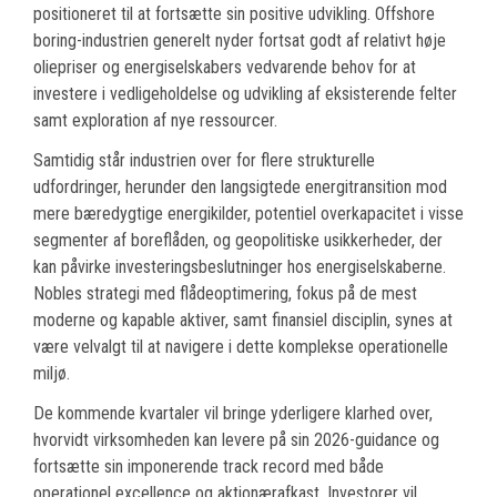
positioneret til at fortsætte sin positive udvikling. Offshore
boring-industrien generelt nyder fortsat godt af relativt høje
oliepriser og energiselskabers vedvarende behov for at
investere i vedligeholdelse og udvikling af eksisterende felter
samt exploration af nye ressourcer.
Samtidig står industrien over for flere strukturelle
udfordringer, herunder den langsigtede energitransition mod
mere bæredygtige energikilder, potentiel overkapacitet i visse
segmenter af boreflåden, og geopolitiske usikkerheder, der
kan påvirke investeringsbeslutninger hos energiselskaberne.
Nobles strategi med flådeoptimering, fokus på de mest
moderne og kapable aktiver, samt finansiel disciplin, synes at
være velvalgt til at navigere i dette komplekse operationelle
miljø.
De kommende kvartaler vil bringe yderligere klarhed over,
hvorvidt virksomheden kan levere på sin 2026-guidance og
fortsætte sin imponerende track record med både
operationel excellence og aktionærafkast. Investorer vil