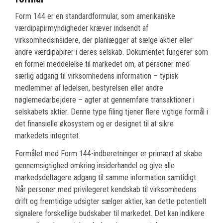
Form 144 er en standardformular, som amerikanske
værdipapirmyndigheder kræver indsendt af
virksomhedsinsidere, der planlægger at sælge aktier eller
andre værdipapirer i deres selskab. Dokumentet fungerer som
en formel meddelelse til markedet om, at personer med
særlig adgang til virksomhedens information – typisk
medlemmer af ledelsen, bestyrelsen eller andre
nøglemedarbejdere – agter at gennemføre transaktioner i
selskabets aktier. Denne type filing tjener flere vigtige formål i
det finansielle økosystem og er designet til at sikre
markedets integritet.
Formålet med Form 144-indberetninger er primært at skabe
gennemsigtighed omkring insiderhandel og give alle
markedsdeltagere adgang til samme information samtidigt.
Når personer med privilegeret kendskab til virksomhedens
drift og fremtidige udsigter sælger aktier, kan dette potentielt
signalere forskellige budskaber til markedet. Det kan indikere