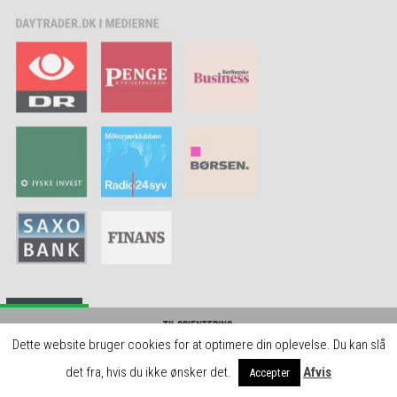
TAGS
Til orientering:
Dette website bruger cookies for at optimere din oplevelse. Du kan slå
Hos daytrader.dk skaber vi gratis indhold og læringsforløb for jer brugere. Det
kan vi blandt andet gøre, fordi vi indgår samarbejde med brokerne, der betaler
det fra, hvis du ikke ønsker det.
Afvis
Accepter
for omtale på siden.
Luk
aktiehandel
aktiekurser
aktien
aktienyheder
aktier