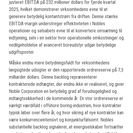
justeret EBITDA på 232 millioner dollars for fjerde kvartal
2025, hvilket demonstrerer virksomhedens evne til at
generere betydelig kontantstrøm fra driften. Denne stærke
EBITDA-margin understreger effektiviteten i Nobles
operationer og selsabets evne til at konvertere omsætning til
indtjening, selv i en sektor hvor operationelle omkostninger og
vedligeholdelse af avanceret boreudstyr udgør betydelige
udgiftsposter.
Måske endnu mere betydningsfuldt for virksomhedens
langsigtede udsigter er den rapporterede ordrereserve på 7,5
milliarder dollars. Denne backlog repræsenterer
kontrakterede indtægter, der endnu ikke er realiseret, og giver
Noble Corporation en betydelig grad af forudsigelighed og
indtægtssikkerhed i de kommende år. En stor ordrereserve er
særligt værdifuld i offshore boring-industrien, hvor kontrakter
typisk løber over flere år, og hvor sikring af nye kontrakter kan
være konkurrenceintensivt og konjunkturfølsomt. Nobles
substantielle backlog signalerer, at energiselskaber fortsætter