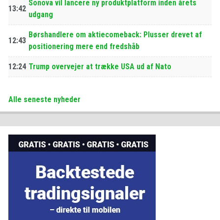
Sonova vil lancere ny produktplatform inden årets
13:42
udgang
Børshandlere om aktiecomeback: Plusser drevet af
12:43
positionering mere end fredshåb
12:24
Trump overvejer at trække USA ud af Nato
Alle seneste nyheder