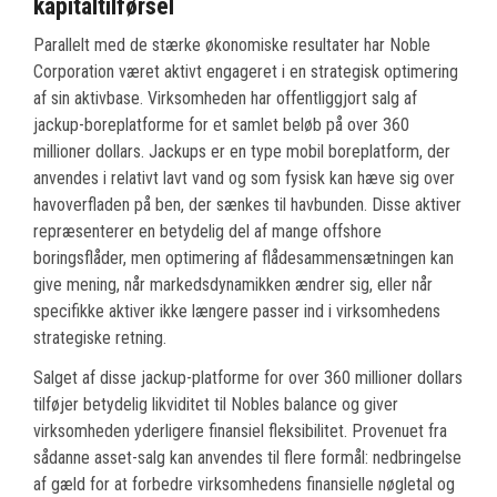
kapitaltilførsel
Parallelt med de stærke økonomiske resultater har Noble
Corporation været aktivt engageret i en strategisk optimering
af sin aktivbase. Virksomheden har offentliggjort salg af
jackup-boreplatforme for et samlet beløb på over 360
millioner dollars. Jackups er en type mobil boreplatform, der
anvendes i relativt lavt vand og som fysisk kan hæve sig over
havoverfladen på ben, der sænkes til havbunden. Disse aktiver
repræsenterer en betydelig del af mange offshore
boringsflåder, men optimering af flådesammensætningen kan
give mening, når markedsdynamikken ændrer sig, eller når
specifikke aktiver ikke længere passer ind i virksomhedens
strategiske retning.
Salget af disse jackup-platforme for over 360 millioner dollars
tilføjer betydelig likviditet til Nobles balance og giver
virksomheden yderligere finansiel fleksibilitet. Provenuet fra
sådanne asset-salg kan anvendes til flere formål: nedbringelse
af gæld for at forbedre virksomhedens finansielle nøgletal og