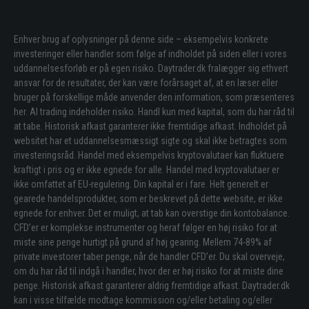
Enhver brug af oplysninger på denne side – eksempelvis konkrete
investeringer eller handler som følge af indholdet på siden eller i vores
uddannelsesforløb er på egen risiko. Daytrader.dk fralægger sig ethvert
ansvar for de resultater, der kan være forårsaget af, at en læser eller
bruger på forskellige måde anvender den information, som præsenteres
her. Al trading indeholder risiko. Handl kun med kapital, som du har råd til
at tabe. Historisk afkast garanterer ikke fremtidige afkast. Indholdet på
websitet har et uddannelsesmæssigt sigte og skal ikke betragtes som
investeringsråd. Handel med eksempelvis kryptovalutaer kan fluktuere
kraftigt i pris og er ikke egnede for alle. Handel med kryptovalutaer er
ikke omfattet af EU-regulering. Din kapital er i fare. Helt generelt er
gearede handelsprodukter, som er beskrevet på dette website, er ikke
egnede for enhver. Det er muligt, at tab kan overstige din kontobalance.
CFD’er er komplekse instrumenter og heraf følger en høj risiko for at
miste sine penge hurtigt på grund af høj gearing. Mellem 74-89% af
private investorer taber penge, når de handler CFD’er. Du skal overveje,
om du har råd til indgå i handler, hvor der er høj risiko for at miste dine
penge. Historisk afkast garanterer aldrig fremtidige afkast. Daytrader.dk
kan i visse tilfælde modtage kommission og/eller betaling og/eller