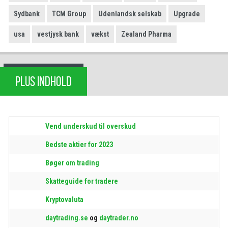
Sydbank
TCM Group
Udenlandsk selskab
Upgrade
usa
vestjysk bank
vækst
Zealand Pharma
PLUS INDHOLD
Vend underskud til overskud
Bedste aktier for 2023
Bøger om trading
Skatteguide for tradere
Kryptovaluta
daytrading.se
og
daytrader.no