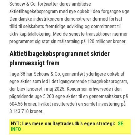
Schouw & Co. fortsætter deres ambitiøse
aktietilbagekøbsprogram med nye opkøb i den forgangne uge.
Den danske industrikoncern demonstrerer dermed fortsat
tillid til selskabets fremtidige udvikling og commitment til
aktiv kapitalallokering. Med de seneste transaktioner nærmer
programmet sig støt sin målsætning på 120 millioner kroner.
Aktietilbagekøbsprogrammet skrider
planmæssigt frem
I uge 38 har Schouw & Co. gennemført yderligere opkøb af
egne aktier som led i det igangværende tilbagekøbsprogram,
der blev lanceret i maj 2025. Koncernen erhvervede i den
pågældende uge 5.200 egne aktier til en gennemsnitskurs på
604,56 kroner, hvilket resulterede i en samlet investering på
3.143.710 kroner.
NYT:
Læs mere om Daytrader.dk's egen strategi:
SE
INFO