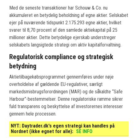
Med de seneste transaktioner har Schouw & Co. nu
akkumuleret en betydelig beholdning af egne aktier. Selskabet
ejer på nuværende tidspunkt 2.175.293 egne aktier, hvilket
svarer til 8,70 procent af den samlede aktiekapital på 25
millioner aktier. Dette betydelige ejerskab understreger
selskabets langsigtede strategi om aktiv kapitalforvaltning.
Regulatorisk compliance og strategisk
betydning
Aktietilbagekøbsprogrammet gennemføres under nøje
overholdelse af gældende EU-regulativer, særligt
markedsmisbrugsforordningen (MAR) og de såkaldte “Safe
Harbour”-bestemmelser. Denne regulatoriske ramme sikrer
fuld transparens og beskyttelse af investorernes interesser
gennem hele processen.
NYT:
Daytrader.dk's egen strategi kan handles på
Nordnet (ikke egnet for alle):
SE INFO