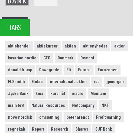
TAGS
aktiehandel
aktiekurser
aktien
aktienyheder
aktier
bavarian nordic
CEO
Danmark
Demant
donald trump
Downgrade
Eli
Europa
Eurozonen
FLSmidth
Gubra
internationale aktier
iss
jpmorgan
Jyske Bank
kina
kursmål
macro
Maintain
main text
Natural Resources
Netcompany
NKT
novo nordisk
omsætning
peter arendt
Profit warning
regnskab
Report
Research
Shares
SJF Bank