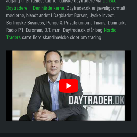
adgang til et fællesskab for danske daytradere via
Danske
Daytradere – Den hårde kerne
. Daytrader.dk er jævnligt omtalt i
medierne, blandt andet i Dagbladet Børsen, Jyske Invest,
Berlingske Business, Penge & Privatøkonomi, Finans, Danmarks
Radio P1, Euroman, B.T. m.m. Daytrade.dk står bag
Nordic
Traders
samt flere skandinaviske sider om trading.