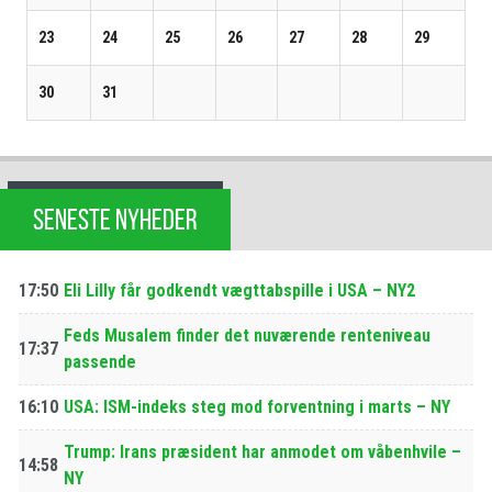
23
24
25
26
27
28
29
30
31
SENESTE NYHEDER
17:50
Eli Lilly får godkendt vægttabspille i USA – NY2
Feds Musalem finder det nuværende renteniveau
17:37
passende
16:10
USA: ISM-indeks steg mod forventning i marts – NY
Trump: Irans præsident har anmodet om våbenhvile –
14:58
NY