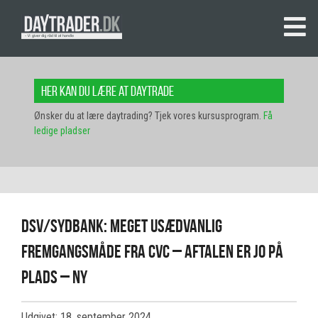
Her kan du lære at daytrade
Ønsker du at lære daytrading? Tjek vores kursusprogram.
Få
ledige pladser
DSV/Sydbank: Meget usædvanlig
fremgangsmåde fra CVC – aftalen er jo på
plads – NY
Udgivet: 18. september 2024