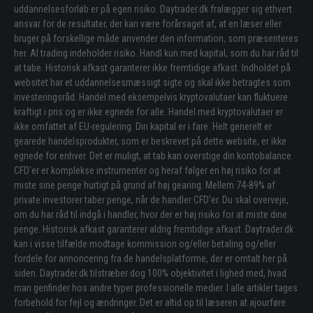
uddannelsesforløb er på egen risiko. Daytrader.dk fralægger sig ethvert
ansvar for de resultater, der kan være forårsaget af, at en læser eller
bruger på forskellige måde anvender den information, som præsenteres
her. Al trading indeholder risiko. Handl kun med kapital, som du har råd til
at tabe. Historisk afkast garanterer ikke fremtidige afkast. Indholdet på
websitet har et uddannelsesmæssigt sigte og skal ikke betragtes som
investeringsråd. Handel med eksempelvis kryptovalutaer kan fluktuere
kraftigt i pris og er ikke egnede for alle. Handel med kryptovalutaer er
ikke omfattet af EU-regulering. Din kapital er i fare. Helt generelt er
gearede handelsprodukter, som er beskrevet på dette website, er ikke
egnede for enhver. Det er muligt, at tab kan overstige din kontobalance.
CFD’er er komplekse instrumenter og heraf følger en høj risiko for at
miste sine penge hurtigt på grund af høj gearing. Mellem 74-89% af
private investorer taber penge, når de handler CFD’er. Du skal overveje,
om du har råd til indgå i handler, hvor der er høj risiko for at miste dine
penge. Historisk afkast garanterer aldrig fremtidige afkast. Daytrader.dk
kan i visse tilfælde modtage kommission og/eller betaling og/eller
fordele for annoncering fra de handelsplatforme, der er omtalt her på
siden. Daytrader.dk tilstræber dog 100% objektivitet i lighed med, hvad
man genfinder hos andre typer professionelle medier. I alle artikler tages
forbehold for fejl og ændringer. Det er altid op til læseren at ajourføre