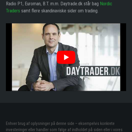
Radio P1, Euroman, B.T. m.m. Daytrade.dk står bag
Nordic
Traders
samt flere skandinaviske sider om trading.
Enhver brug af oplysninger på denne side – eksempelvis konkrete
investeringer eller handler som følge af indholdet på siden eller i vores