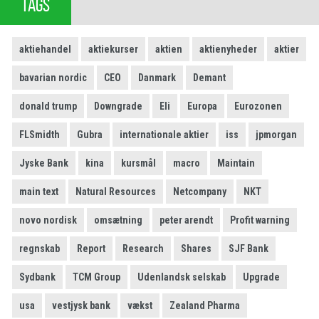
TAGS
aktiehandel
aktiekurser
aktien
aktienyheder
aktier
bavarian nordic
CEO
Danmark
Demant
donald trump
Downgrade
Eli
Europa
Eurozonen
FLSmidth
Gubra
internationale aktier
iss
jpmorgan
Jyske Bank
kina
kursmål
macro
Maintain
main text
Natural Resources
Netcompany
NKT
novo nordisk
omsætning
peter arendt
Profit warning
regnskab
Report
Research
Shares
SJF Bank
Sydbank
TCM Group
Udenlandsk selskab
Upgrade
usa
vestjysk bank
vækst
Zealand Pharma