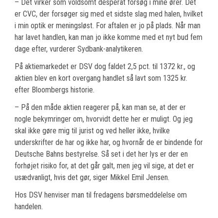
– Det virker som voldsomt desperat forsøg i mine ører. Det
er CVC, der forsøger sig med et sidste slag med halen, hvilket
i min optik er meningsløst. For aftalen er jo på plads. Når man
har lavet handlen, kan man jo ikke komme med et nyt bud fem
dage efter, vurderer Sydbank-analytikeren.
På aktiemarkedet er DSV dog faldet 2,5 pct. til 1372 kr., og
aktien blev en kort overgang handlet så lavt som 1325 kr.
efter Bloombergs historie.
– På den måde aktien reagerer på, kan man se, at der er
nogle bekymringer om, hvorvidt dette her er muligt. Og jeg
skal ikke gøre mig til jurist og ved heller ikke, hvilke
underskrifter de har og ikke har, og hvornår de er bindende for
Deutsche Bahns bestyrelse. Så set i det her lys er der en
forhøjet risiko for, at det går galt, men jeg vil sige, at det er
usædvanligt, hvis det gør, siger Mikkel Emil Jensen.
Hos DSV henviser man til fredagens børsmeddelelse om
handelen.