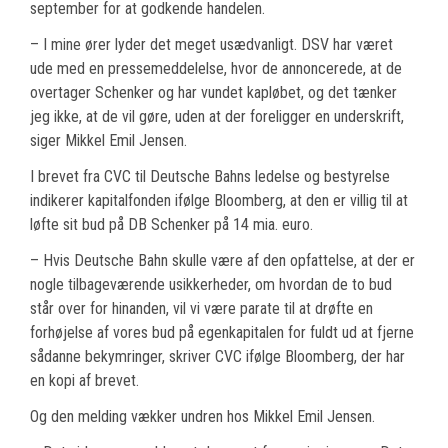
september for at godkende handelen.
– I mine ører lyder det meget usædvanligt. DSV har været
ude med en pressemeddelelse, hvor de annoncerede, at de
overtager Schenker og har vundet kapløbet, og det tænker
jeg ikke, at de vil gøre, uden at der foreligger en underskrift,
siger Mikkel Emil Jensen.
I brevet fra CVC til Deutsche Bahns ledelse og bestyrelse
indikerer kapitalfonden ifølge Bloomberg, at den er villig til at
løfte sit bud på DB Schenker på 14 mia. euro.
– Hvis Deutsche Bahn skulle være af den opfattelse, at der er
nogle tilbageværende usikkerheder, om hvordan de to bud
står over for hinanden, vil vi være parate til at drøfte en
forhøjelse af vores bud på egenkapitalen for fuldt ud at fjerne
sådanne bekymringer, skriver CVC ifølge Bloomberg, der har
en kopi af brevet.
Og den melding vækker undren hos Mikkel Emil Jensen.