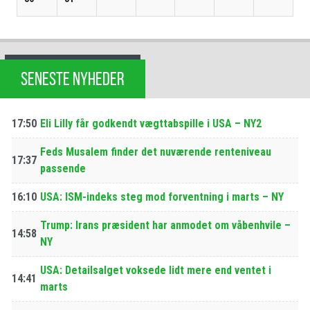
SENESTE NYHEDER
17:50
Eli Lilly får godkendt vægttabspille i USA – NY2
Feds Musalem finder det nuværende renteniveau
17:37
passende
16:10
USA: ISM-indeks steg mod forventning i marts – NY
Trump: Irans præsident har anmodet om våbenhvile –
14:58
NY
USA: Detailsalget voksede lidt mere end ventet i
14:41
marts