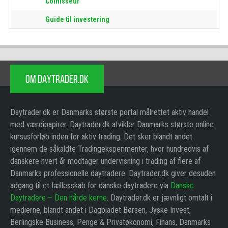
Coinisseur
Guide til investering
OM DAYTRADER.DK
Daytrader.dk er Danmarks største portal målrettet aktiv handel
med værdipapirer. Daytrader.dk afvikler Danmarks største online
kursusforløb inden for aktiv trading. Det sker blandt andet
igennem de såkaldte Tradingeksperimenter, hvor hundredvis af
danskere hvert år modtager undervisning i trading af flere af
Danmarks professionelle daytradere. Daytrader.dk giver desuden
adgang til et fællesskab for danske daytradere via
Danske
Daytradere – Den hårde kerne
. Daytrader.dk er jævnligt omtalt i
medierne, blandt andet i Dagbladet Børsen, Jyske Invest,
Berlingske Business, Penge & Privatøkonomi, Finans, Danmarks