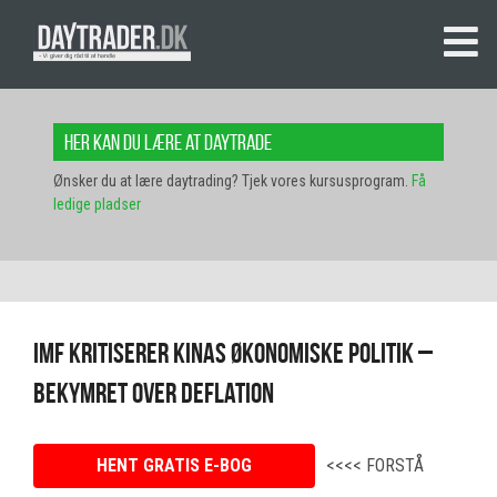
Her kan du lære at daytrade
Ønsker du at lære daytrading? Tjek vores kursusprogram.
Få
ledige pladser
IMF kritiserer Kinas økonomiske politik –
bekymret over deflation
HENT GRATIS E-BOG
<<<< FORSTÅ