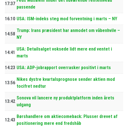
Feds Musalem finder det nuværende renteniveau
17:37
passende
16:10
USA: ISM-indeks steg mod forventning i marts – NY
Trump: Irans præsident har anmodet om våbenhvile –
14:58
NY
USA: Detailsalget voksede lidt mere end ventet i
14:41
marts
14:23
USA: ADP-jobrapport overrasker positivt i marts
Nikes dystre kvartalsprognose sender aktien mod
13:56
tocifret nedtur
Sonova vil lancere ny produktplatform inden årets
13:42
udgang
Børshandlere om aktiecomeback: Plusser drevet af
12:43
positionering mere end fredshåb