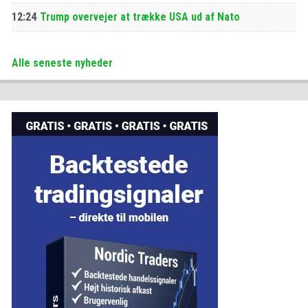
12:24
Trump overvejer at trække USA ud af Nato
Alle seneste nyheder