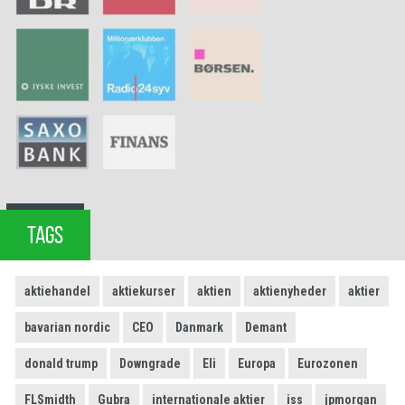
TAGS
aktiehandel
aktiekurser
aktien
aktienyheder
aktier
bavarian nordic
CEO
Danmark
Demant
donald trump
Downgrade
Eli
Europa
Eurozonen
FLSmidth
Gubra
internationale aktier
iss
jpmorgan