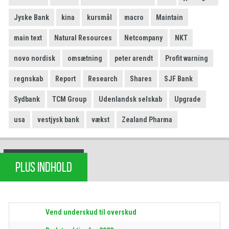
Jyske Bank
kina
kursmål
macro
Maintain
main text
Natural Resources
Netcompany
NKT
novo nordisk
omsætning
peter arendt
Profit warning
regnskab
Report
Research
Shares
SJF Bank
Sydbank
TCM Group
Udenlandsk selskab
Upgrade
usa
vestjysk bank
vækst
Zealand Pharma
PLUS INDHOLD
Vend underskud til overskud