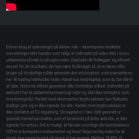
Enhver brug af oplysninger på denne side – eksempelvis konkrete
investeringer eller handler som følge af indholdet på siden eller i vores
uddannelsesforløb er på egen risiko. Daytrader.dk fralægger sig ethvert
ansvar for de resultater, der kan være forårsaget af, at en læser eller
bruger på forskellige måde anvender den information, som præsenteres
her. Al trading indeholder risiko. Handl kun med kapital, som du har råd til
at tabe. Historisk afkast garanterer ikke fremtidige afkast. Indholdet på
websitet har et uddannelsesmæssigt sigte og skal ikke betragtes som
investeringsråd. Handel med eksempelvis kryptovalutaer kan fluktuere
kraftigt i pris og er ikke egnede for alle. Handel med kryptovalutaer er
ikke omfattet af EU-regulering. Din kapital er i fare. Helt generelt er
gearede handelsprodukter, som er beskrevet på dette website, er ikke
egnede for enhver. Det er muligt, at tab kan overstige din kontobalance.
CFD’er er komplekse instrumenter og heraf følger en høj risiko for at
miste sine penge hurtigt på grund af høj gearing. Mellem 74-89% af