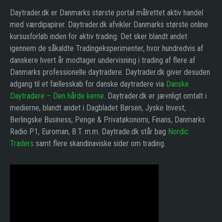
Daytrader.dk er Danmarks største portal målrettet aktiv handel
med værdipapirer. Daytrader.dk afvikler Danmarks største online
kursusforløb inden for aktiv trading. Det sker blandt andet
igennem de såkaldte Tradingeksperimenter, hvor hundredvis af
danskere hvert år modtager undervisning i trading af flere af
Danmarks professionelle daytradere. Daytrader.dk giver desuden
adgang til et fællesskab for danske daytradere via
Danske
Daytradere – Den hårde kerne
. Daytrader.dk er jævnligt omtalt i
medierne, blandt andet i Dagbladet Børsen, Jyske Invest,
Berlingske Business, Penge & Privatøkonomi, Finans, Danmarks
Radio P1, Euroman, B.T. m.m. Daytrade.dk står bag
Nordic
Traders
samt flere skandinaviske sider om trading.