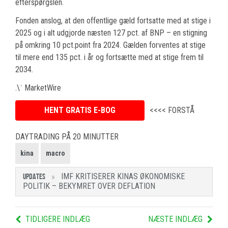
efterspørgslen.
Fonden anslog, at den offentlige gæld fortsatte med at stige i
2025 og i alt udgjorde næsten 127 pct. af BNP – en stigning
på omkring 10 pct.point fra 2024. Gælden forventes at stige
til mere end 135 pct. i år og fortsætte med at stige frem til
2034.
.\˙ MarketWire
HENT GRATIS E-BOG
<<<< FORSTÅ
DAYTRADING PÅ 20 MINUTTER
kina
macro
IMF KRITISERER KINAS ØKONOMISKE
UPDATES
POLITIK – BEKYMRET OVER DEFLATION
TIDLIGERE INDLÆG
NÆSTE INDLÆG