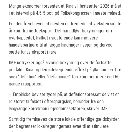
Mange økonomer forventer, at Kina vil fastsætter 2026-målet
i et interval på 4,5-5 pct. på Folkekongressen i næste måned.
Fonden fremhæver, at næsten en tredjedel af væksten sidste
år kom fra nettoeksport. Det har udløst bekymringer om
overkapacitet, hvilket i sidste ende kan motivere
handelspartnere til at lægge hindringer i vejen og derved
sætte Kinas eksport i fare.
IMF udtrykker også alvorlig bekymring over de fortsatte
prisfald i Kina og den ødelæggende effekt på økonomien. Ord
som “deflation” eller “deflationær” forekommer mere end 60
gange i rapporten.
– Empiriske beviser tyder på, at deflationspresset delvist er
relateret til faldet i efterspørgslen, herunder fra den
langvarige korrektion i ejendomssektoren, skriver IMF.
Samtidig fremhæves de store lokale offentlige gældsbyrder,
der begrænser lokalregeringernes evne til at stimulere