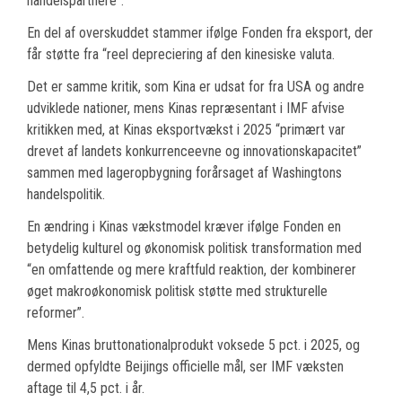
handelspartnere”.
En del af overskuddet stammer ifølge Fonden fra eksport, der
får støtte fra “reel depreciering af den kinesiske valuta.
Det er samme kritik, som Kina er udsat for fra USA og andre
udviklede nationer, mens Kinas repræsentant i IMF afvise
kritikken med, at Kinas eksportvækst i 2025 “primært var
drevet af landets konkurrenceevne og innovationskapacitet”
sammen med lageropbygning forårsaget af Washingtons
handelspolitik.
En ændring i Kinas vækstmodel kræver ifølge Fonden en
betydelig kulturel og økonomisk politisk transformation med
“en omfattende og mere kraftfuld reaktion, der kombinerer
øget makroøkonomisk politisk støtte med strukturelle
reformer”.
Mens Kinas bruttonationalprodukt voksede 5 pct. i 2025, og
dermed opfyldte Beijings officielle mål, ser IMF væksten
aftage til 4,5 pct. i år.