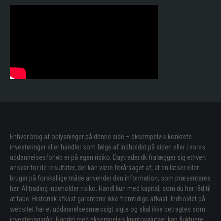
Enhver brug af oplysninger på denne side – eksempelvis konkrete
investeringer eller handler som følge af indholdet på siden eller i vores
uddannelsesforløb er på egen risiko. Daytrader.dk fralægger sig ethvert
ansvar for de resultater, der kan være forårsaget af, at en læser eller
bruger på forskellige måde anvender den information, som præsenteres
her. Al trading indeholder risiko. Handl kun med kapital, som du har råd til
at tabe. Historisk afkast garanterer ikke fremtidige afkast. Indholdet på
websitet har et uddannelsesmæssigt sigte og skal ikke betragtes som
investeringsråd. Handel med eksempelvis kryptovalutaer kan fluktuere