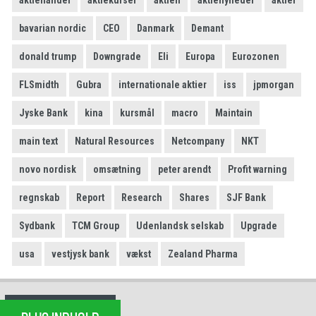
aktiehandel
aktiekurser
aktien
aktienyheder
aktier
bavarian nordic
CEO
Danmark
Demant
donald trump
Downgrade
Eli
Europa
Eurozonen
FLSmidth
Gubra
internationale aktier
iss
jpmorgan
Jyske Bank
kina
kursmål
macro
Maintain
main text
Natural Resources
Netcompany
NKT
novo nordisk
omsætning
peter arendt
Profit warning
regnskab
Report
Research
Shares
SJF Bank
Sydbank
TCM Group
Udenlandsk selskab
Upgrade
usa
vestjysk bank
vækst
Zealand Pharma