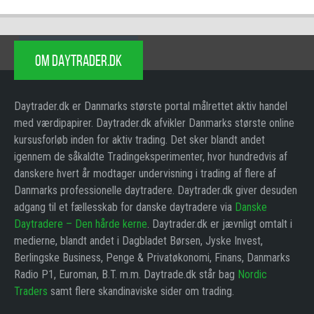
OM DAYTRADER.DK
Daytrader.dk er Danmarks største portal målrettet aktiv handel
med værdipapirer. Daytrader.dk afvikler Danmarks største online
kursusforløb inden for aktiv trading. Det sker blandt andet
igennem de såkaldte Tradingeksperimenter, hvor hundredvis af
danskere hvert år modtager undervisning i trading af flere af
Danmarks professionelle daytradere. Daytrader.dk giver desuden
adgang til et fællesskab for danske daytradere via
Danske
Daytradere – Den hårde kerne
. Daytrader.dk er jævnligt omtalt i
medierne, blandt andet i Dagbladet Børsen, Jyske Invest,
Berlingske Business, Penge & Privatøkonomi, Finans, Danmarks
Radio P1, Euroman, B.T. m.m. Daytrade.dk står bag
Nordic
Traders
samt flere skandinaviske sider om trading.