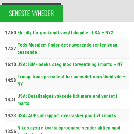
SENESTE NYHEDER
17:50
Eli Lilly får godkendt vægttabspille i USA – NY2
Feds Musalem finder det nuværende renteniveau
17:37
passende
16:10
USA: ISM-indeks steg mod forventning i marts – NY
Trump: Irans præsident har anmodet om våbenhvile –
14:58
NY
USA: Detailsalget voksede lidt mere end ventet i
14:41
marts
14:23
USA: ADP-jobrapport overrasker positivt i marts
Nikes dystre kvartalsprognose sender aktien mod
13:56