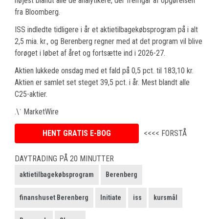
højest blandt alle de analytikere, der fremgår af opgørelsen
fra Bloomberg.
ISS indledte tidligere i år et aktietilbagekøbsprogram på i alt
2,5 mia. kr., og Berenberg regner med at det program vil blive
forøget i løbet af året og fortsætte ind i 2026-27.
Aktien lukkede onsdag med et fald på 0,5 pct. til 183,10 kr.
Aktien er samlet set steget 39,5 pct. i år. Mest blandt alle
C25-aktier.
.\˙ MarketWire
HENT GRATIS E-BOG
<<<< FORSTÅ
DAYTRADING PÅ 20 MINUTTER
aktietilbagekøbsprogram
Berenberg
finanshuset Berenberg
Initiate
iss
kursmål