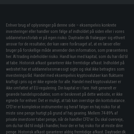
Enhver brug af oplysninger på denne side – eksempelvis konkrete
investeringer eller handler som følge af indholdet på siden eller i vores
uddannelsesforløb er på egen risiko. Daytrader.dk fralægger sig ethvert
ansvar for de resultater, der kan være forårsaget af, at en læser eller
bruger på forskellige måde anvender den information, som præsenteres
her. Al trading indeholder risiko. Handl kun med kapital, som du har råd til
at tabe. Historisk afkast garanterer ikke fremtidige afkast. Indholdet på
websitet har et uddannelsesmæssigt sigte og skal ikke betragtes som
investeringsråd. Handel med eksempelvis kryptovalutaer kan fluktuere
kraftigt i pris og er ikke egnede for alle. Handel med kryptovalutaer er
ikke omfattet af EU-regulering. Din kapital er i fare. Helt generelt er
gearede handelsprodukter, som er beskrevet på dette website, er ikke
egnede for enhver. Det er muligt, at tab kan overstige din kontobalance.
CFD’er er komplekse instrumenter og heraf følger en høj risiko for at
miste sine penge hurtigt på grund af høj gearing. Mellem 74-89% af
private investorer taber penge, når de handler CFD’er. Du skal overveje,
om du har råd til indgå i handler, hvor der er høj risiko for at miste dine
penge. Historisk afkast garanterer aldrig fremtidige afkast. Daytrader.dk