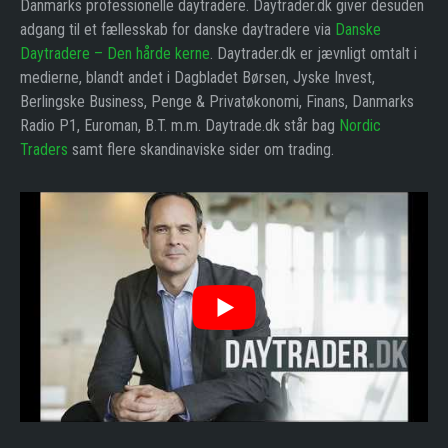
Danmarks professionelle daytradere. Daytrader.dk giver desuden
adgang til et fællesskab for danske daytradere via
Danske
Daytradere – Den hårde kerne
. Daytrader.dk er jævnligt omtalt i
medierne, blandt andet i Dagbladet Børsen, Jyske Invest,
Berlingske Business, Penge & Privatøkonomi, Finans, Danmarks
Radio P1, Euroman, B.T. m.m. Daytrade.dk står bag
Nordic
Traders
samt flere skandinaviske sider om trading.