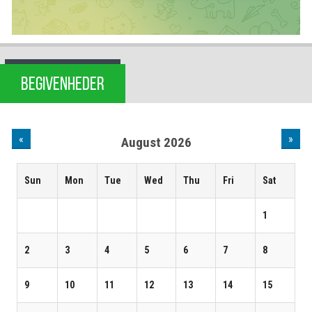
BEGIVENHEDER
«
»
August 2026
Sun
Mon
Tue
Wed
Thu
Fri
Sat
1
2
3
4
5
6
7
8
9
10
11
12
13
14
15