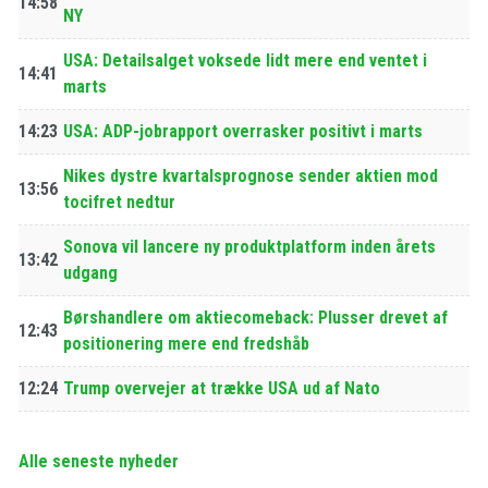
14:58
NY
USA: Detailsalget voksede lidt mere end ventet i
14:41
marts
14:23
USA: ADP-jobrapport overrasker positivt i marts
Nikes dystre kvartalsprognose sender aktien mod
13:56
tocifret nedtur
Sonova vil lancere ny produktplatform inden årets
13:42
udgang
Børshandlere om aktiecomeback: Plusser drevet af
12:43
positionering mere end fredshåb
12:24
Trump overvejer at trække USA ud af Nato
Alle seneste nyheder