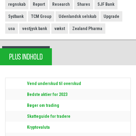
regnskab
Report
Research
Shares
SJF Bank
Sydbank
TCM Group
Udenlandsk selskab
Upgrade
usa
vestjysk bank
vækst
Zealand Pharma
PLUS INDHOLD
Vend underskud til overskud
Bedste aktier for 2023
Bøger om trading
Skatteguide for tradere
Kryptovaluta