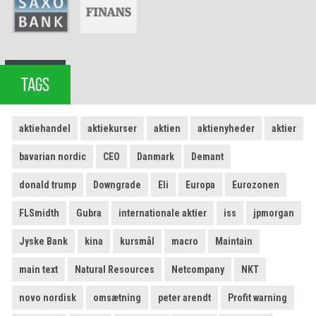
TAGS
aktiehandel
aktiekurser
aktien
aktienyheder
aktier
bavarian nordic
CEO
Danmark
Demant
donald trump
Downgrade
Eli
Europa
Eurozonen
FLSmidth
Gubra
internationale aktier
iss
jpmorgan
Jyske Bank
kina
kursmål
macro
Maintain
main text
Natural Resources
Netcompany
NKT
novo nordisk
omsætning
peter arendt
Profit warning