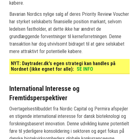
købere.
Bavarian Nordics nylige salg af deres Priority Review Voucher
har styrket selskabets finansielle position markant, selvom
ledelsen fastholder, at dette ikke har ændret de
grundlæggende forventninger til kerneforretningen. Denne
transaktion har dog utvivlsomt bidraget til at gøre selskabet
mere attraktivt for potentielle købere.
NYT:
Daytrader.dk's egen strategi kan handles på
Nordnet (ikke egnet for alle):
SE INFO
International Interesse og
Fremtidsperspektiver
Overtagelsestilbuddet fra Nordic Capital og Permira afspejler
en stigende international interesse for dansk bioteknologi og
forskningsbaseret innovation. Denne udvikling kunne potentielt
føre til yderligere konsolidering i sektoren og øget fokus på
danske biotekvirksomheders globale konkurrenceevne.