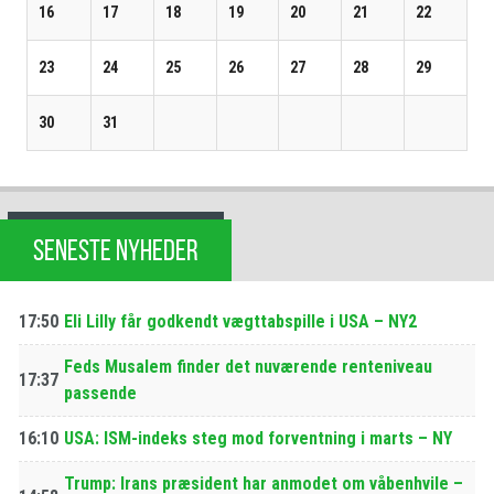
16
17
18
19
20
21
22
23
24
25
26
27
28
29
30
31
SENESTE NYHEDER
17:50
Eli Lilly får godkendt vægttabspille i USA – NY2
Feds Musalem finder det nuværende renteniveau
17:37
passende
16:10
USA: ISM-indeks steg mod forventning i marts – NY
Trump: Irans præsident har anmodet om våbenhvile –