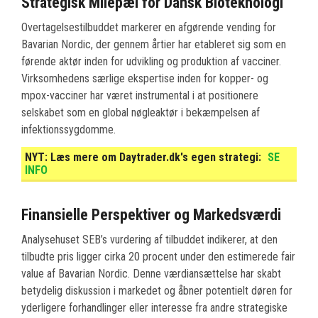
Strategisk Milepæl for Dansk Bioteknologi
Overtagelsestilbuddet markerer en afgørende vending for
Bavarian Nordic, der gennem årtier har etableret sig som en
førende aktør inden for udvikling og produktion af vacciner.
Virksomhedens særlige ekspertise inden for kopper- og
mpox-vacciner har været instrumental i at positionere
selskabet som en global nøgleaktør i bekæmpelsen af
infektionssygdomme.
NYT:
Læs mere om Daytrader.dk's egen strategi:
SE
INFO
Finansielle Perspektiver og Markedsværdi
Analysehuset SEB’s vurdering af tilbuddet indikerer, at den
tilbudte pris ligger cirka 20 procent under den estimerede fair
value af Bavarian Nordic. Denne værdiansættelse har skabt
betydelig diskussion i markedet og åbner potentielt døren for
yderligere forhandlinger eller interesse fra andre strategiske