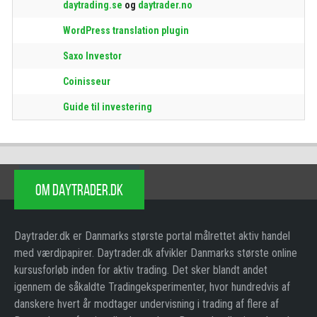
daytrading.se
og
daytrader.no
WordPress translation plugin
Saxo Investor
Coinisseur
Guide til investering
OM DAYTRADER.DK
Daytrader.dk er Danmarks største portal målrettet aktiv handel
med værdipapirer. Daytrader.dk afvikler Danmarks største online
kursusforløb inden for aktiv trading. Det sker blandt andet
igennem de såkaldte Tradingeksperimenter, hvor hundredvis af
danskere hvert år modtager undervisning i trading af flere af