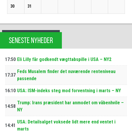
30
31
SENESTE NYHEDER
17:50
Eli Lilly får godkendt vægttabspille i USA – NY2
Feds Musalem finder det nuværende renteniveau
17:37
passende
16:10
USA: ISM-indeks steg mod forventning i marts – NY
Trump: Irans præsident har anmodet om våbenhvile –
14:58
NY
USA: Detailsalget voksede lidt mere end ventet i
14:41
marts