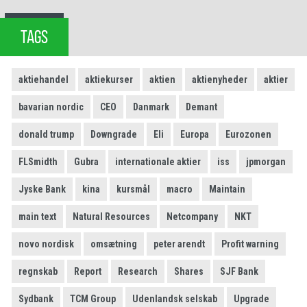
TAGS
aktiehandel
aktiekurser
aktien
aktienyheder
aktier
bavarian nordic
CEO
Danmark
Demant
donald trump
Downgrade
Eli
Europa
Eurozonen
FLSmidth
Gubra
internationale aktier
iss
jpmorgan
Jyske Bank
kina
kursmål
macro
Maintain
main text
Natural Resources
Netcompany
NKT
novo nordisk
omsætning
peter arendt
Profit warning
regnskab
Report
Research
Shares
SJF Bank
Sydbank
TCM Group
Udenlandsk selskab
Upgrade