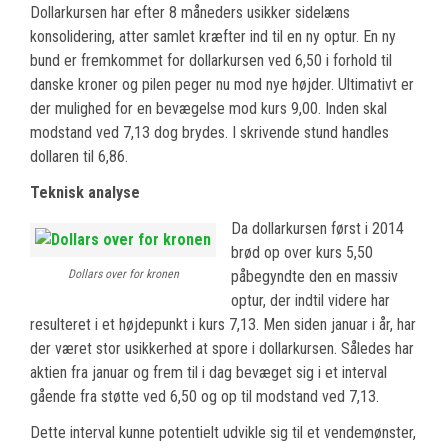
Dollarkursen har efter 8 måneders usikker sidelæns
konsolidering, atter samlet kræfter ind til en ny optur. En ny
bund er fremkommet for dollarkursen ved 6,50 i forhold til
danske kroner og pilen peger nu mod nye højder. Ultimativt er
der mulighed for en bevægelse mod kurs 9,00. Inden skal
modstand ved 7,13 dog brydes. I skrivende stund handles
dollaren til 6,86.
Teknisk analyse
Da dollarkursen først i 2014
brød op over kurs 5,50
Dollars over for kronen
påbegyndte den en massiv
optur, der indtil videre har
resulteret i et højdepunkt i kurs 7,13. Men siden januar i år, har
der været stor usikkerhed at spore i dollarkursen. Således har
aktien fra januar og frem til i dag bevæget sig i et interval
gående fra støtte ved 6,50 og op til modstand ved 7,13.
Dette interval kunne potentielt udvikle sig til et vendemønster,