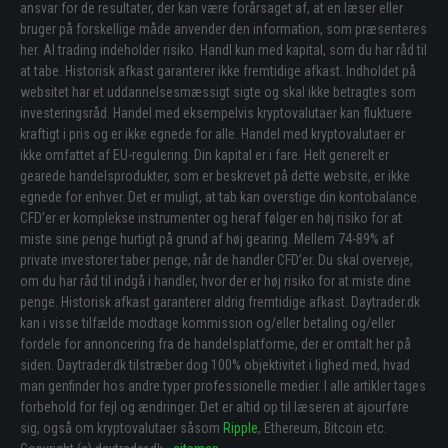
ansvar for de resultater, der kan være forårsaget af, at en læser eller
bruger på forskellige måde anvender den information, som præsenteres
her. Al trading indeholder risiko. Handl kun med kapital, som du har råd til
at tabe. Historisk afkast garanterer ikke fremtidige afkast. Indholdet på
websitet har et uddannelsesmæssigt sigte og skal ikke betragtes som
investeringsråd. Handel med eksempelvis kryptovalutaer kan fluktuere
kraftigt i pris og er ikke egnede for alle. Handel med kryptovalutaer er
ikke omfattet af EU-regulering. Din kapital er i fare. Helt generelt er
gearede handelsprodukter, som er beskrevet på dette website, er ikke
egnede for enhver. Det er muligt, at tab kan overstige din kontobalance.
CFD’er er komplekse instrumenter og heraf følger en høj risiko for at
miste sine penge hurtigt på grund af høj gearing. Mellem 74-89% af
private investorer taber penge, når de handler CFD’er. Du skal overveje,
om du har råd til indgå i handler, hvor der er høj risiko for at miste dine
penge. Historisk afkast garanterer aldrig fremtidige afkast. Daytrader.dk
kan i visse tilfælde modtage kommission og/eller betaling og/eller
fordele for annoncering fra de handelsplatforme, der er omtalt her på
siden. Daytrader.dk tilstræber dog 100% objektivitet i lighed med, hvad
man genfinder hos andre typer professionelle medier. I alle artikler tages
forbehold for fejl og ændringer. Det er altid op til læseren at ajourføre
sig, også om kryptovalutaer såsom
Ripple
, Ethereum, Bitcoin etc.