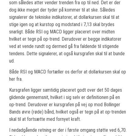
som således atter vender trenden fra op til ned. Det er der
dog ikke meget der tyder på kommer til at ske. Således
signalerer de tekniske indikatorer, at dollarkursen skal til at
stige igen og at kurstop og modstand i 7,13 skal brydes
snarligt. Både RSI og MACD ligger placeret over midten
hvilket er tegn på op-trend. Derudover er begge indikatorer
ved at vende rundt og dermed gå fra faldende til stigende
tendens. Dette signalerer, at også kursgrafen skal til at bunde
ud.
Både RSI og MACD fortæller os derfor at dollarkursen skal op
her fra.
Kursgrafen ligger samtidig placeret godt over det 50 dages
glidende gennemsnit, hvilket i sig selv er definitionen på en
op-trend. Derudover er kursgrafen på vej op mod Bollinger
Bands øvre (røde) bånd, hvilket også er tegn på at op-trenden
skal til at fortsætte med fornyet kraft.
I nedadgående retning er der i første omgang støtte ved 6,70.