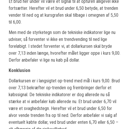
Et brud her under vil være et signal til at opturen alligevel ikke
fortsætter. Herefter vil et brud under 6,50 betyde, at trenden
vender til ned og at kursgrafen skal tilbage i omegnen af 5,50
til 6,00.
Men med de styrketegn som de tekniske indikatorer lige nu
udviser, så forventer vi ikke en trendvending til ned lige
foreløbigt. I stedet forventer vi, at dollarkursen skal bryde
over 7,13 inden længe, hvorefter målet ligger oppe i kurs 9,00.
Derfor anbefaler vi lige nu køb på dollar.
Konklusion
Dollarkursen er i langsigtet op-trend med mål i kurs 9,00. Brud
over 7,13 bekræfter op-trenden og frembringer derfor et
købssignal. De tekniske indikatorer er dog allerede nu så
stærke at vi anbefaler køb allerede nu. Et brud under 6,70 vil
være et svaghedstegn. Herefter vil et brud under 6,50 for
alvor vende trenden fra op til ned. Derfor anbefaler vi salg af
eventuelt købte dollar, ved brud under enten 6,70 eller 6,50 –