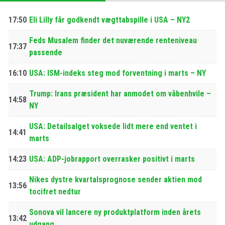
17:50
Eli Lilly får godkendt vægttabspille i USA – NY2
Feds Musalem finder det nuværende renteniveau
17:37
passende
16:10
USA: ISM-indeks steg mod forventning i marts – NY
Trump: Irans præsident har anmodet om våbenhvile –
14:58
NY
USA: Detailsalget voksede lidt mere end ventet i
14:41
marts
14:23
USA: ADP-jobrapport overrasker positivt i marts
Nikes dystre kvartalsprognose sender aktien mod
13:56
tocifret nedtur
Sonova vil lancere ny produktplatform inden årets
13:42
udgang