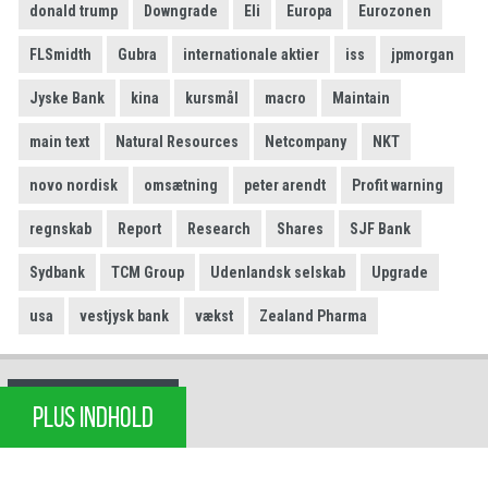
donald trump
Downgrade
Eli
Europa
Eurozonen
FLSmidth
Gubra
internationale aktier
iss
jpmorgan
Jyske Bank
kina
kursmål
macro
Maintain
main text
Natural Resources
Netcompany
NKT
novo nordisk
omsætning
peter arendt
Profit warning
regnskab
Report
Research
Shares
SJF Bank
Sydbank
TCM Group
Udenlandsk selskab
Upgrade
usa
vestjysk bank
vækst
Zealand Pharma
PLUS INDHOLD