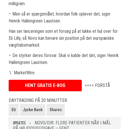
milligram.
– Men så er spørgsmålet, hvordan folk oplever det, siger
Henrik Hallengreen Laustsen.
Han ser lanceringen som et forsøg på at lukke et hul over for
Eli Lilly, så Novo kan bevare sin position på det europæiske
vægttabsmarked.
– De styrker deres forsvar. Skal vi kalde det det, siger Henrik
Hallengreen Laustsen.
.\˙ MarketWire
HENT GRATIS E-BOG
<<<< FORSTÅ
DAYTRADING PÅ 20 MINUTTER
Eli
Jyske Bank
Shares
NOVO/DIR: FLERE PATIENTER NÅR I MÅL
UPDATES
PÅ HØJDOSISUDGAVE – GENT