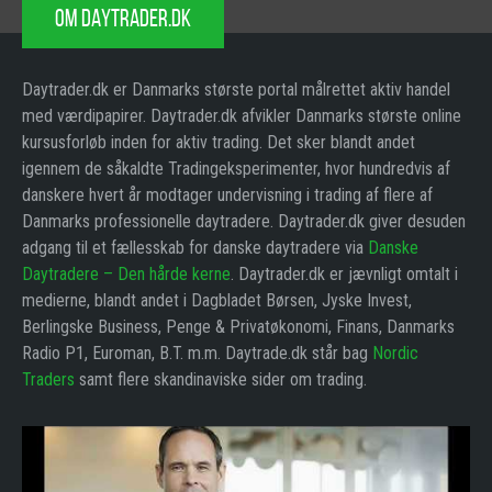
OM DAYTRADER.DK
Daytrader.dk er Danmarks største portal målrettet aktiv handel
med værdipapirer. Daytrader.dk afvikler Danmarks største online
kursusforløb inden for aktiv trading. Det sker blandt andet
igennem de såkaldte Tradingeksperimenter, hvor hundredvis af
danskere hvert år modtager undervisning i trading af flere af
Danmarks professionelle daytradere. Daytrader.dk giver desuden
adgang til et fællesskab for danske daytradere via
Danske
Daytradere – Den hårde kerne
. Daytrader.dk er jævnligt omtalt i
medierne, blandt andet i Dagbladet Børsen, Jyske Invest,
Berlingske Business, Penge & Privatøkonomi, Finans, Danmarks
Radio P1, Euroman, B.T. m.m. Daytrade.dk står bag
Nordic
Traders
samt flere skandinaviske sider om trading.