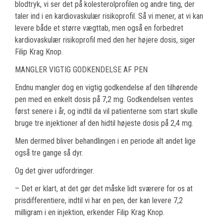
blodtryk, vi ser det på kolesterolprofilen og andre ting, der
taler ind i en kardiovaskulær risikoprofil. Så vi mener, at vi kan
levere både et større vægttab, men også en forbedret
kardiovaskulær risikoprofil med den her højere dosis, siger
Filip Krag Knop.
MANGLER VIGTIG GODKENDELSE AF PEN
Endnu mangler dog en vigtig godkendelse af den tilhørende
pen med en enkelt dosis på 7,2 mg. Godkendelsen ventes
først senere i år, og indtil da vil patienterne som start skulle
bruge tre injektioner af den hidtil højeste dosis på 2,4 mg.
Men dermed bliver behandlingen i en periode alt andet lige
også tre gange så dyr.
Og det giver udfordringer.
– Det er klart, at det gør det måske lidt sværere for os at
prisdifferentiere, indtil vi har en pen, der kan levere 7,2
milligram i en injektion, erkender Filip Krag Knop.