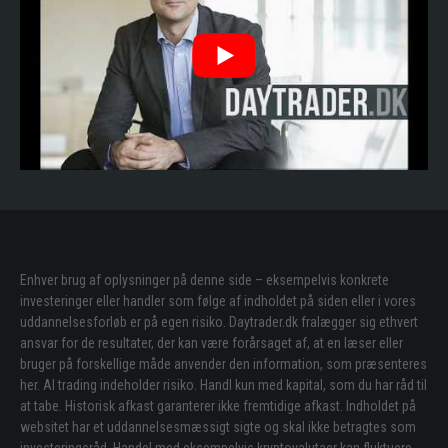
Enhver brug af oplysninger på denne side – eksempelvis konkrete
investeringer eller handler som følge af indholdet på siden eller i vores
uddannelsesforløb er på egen risiko. Daytrader.dk fralægger sig ethvert
ansvar for de resultater, der kan være forårsaget af, at en læser eller
bruger på forskellige måde anvender den information, som præsenteres
her. Al trading indeholder risiko. Handl kun med kapital, som du har råd til
at tabe. Historisk afkast garanterer ikke fremtidige afkast. Indholdet på
websitet har et uddannelsesmæssigt sigte og skal ikke betragtes som
investeringsråd. Handel med eksempelvis kryptovalutaer kan fluktuere