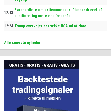
Børshandlere om aktiecomeback: Plusser drevet af
12:43
positionering mere end fredshåb
12:24
Trump overvejer at trække USA ud af Nato
Alle seneste nyheder