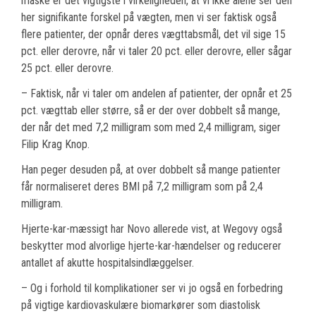
måske er det vigtigste i virkeligheden, at vi ikke alene ser den
her signifikante forskel på vægten, men vi ser faktisk også
flere patienter, der opnår deres vægttabsmål, det vil sige 15
pct. eller derovre, når vi taler 20 pct. eller derovre, eller sågar
25 pct. eller derovre.
– Faktisk, når vi taler om andelen af patienter, der opnår et 25
pct. vægttab eller større, så er der over dobbelt så mange,
der når det med 7,2 milligram som med 2,4 milligram, siger
Filip Krag Knop.
Han peger desuden på, at over dobbelt så mange patienter
får normaliseret deres BMI på 7,2 milligram som på 2,4
milligram.
Hjerte-kar-mæssigt har Novo allerede vist, at Wegovy også
beskytter mod alvorlige hjerte-kar-hændelser og reducerer
antallet af akutte hospitalsindlæggelser.
– Og i forhold til komplikationer ser vi jo også en forbedring
på vigtige kardiovaskulære biomarkører som diastolisk