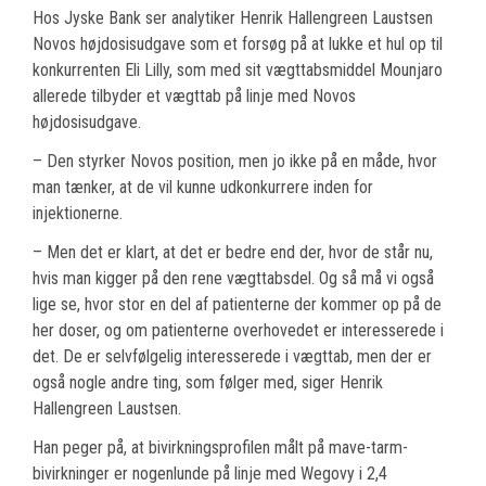
Hos Jyske Bank ser analytiker Henrik Hallengreen Laustsen
Novos højdosisudgave som et forsøg på at lukke et hul op til
konkurrenten Eli Lilly, som med sit vægttabsmiddel Mounjaro
allerede tilbyder et vægttab på linje med Novos
højdosisudgave.
– Den styrker Novos position, men jo ikke på en måde, hvor
man tænker, at de vil kunne udkonkurrere inden for
injektionerne.
– Men det er klart, at det er bedre end der, hvor de står nu,
hvis man kigger på den rene vægttabsdel. Og så må vi også
lige se, hvor stor en del af patienterne der kommer op på de
her doser, og om patienterne overhovedet er interesserede i
det. De er selvfølgelig interesserede i vægttab, men der er
også nogle andre ting, som følger med, siger Henrik
Hallengreen Laustsen.
Han peger på, at bivirkningsprofilen målt på mave-tarm-
bivirkninger er nogenlunde på linje med Wegovy i 2,4