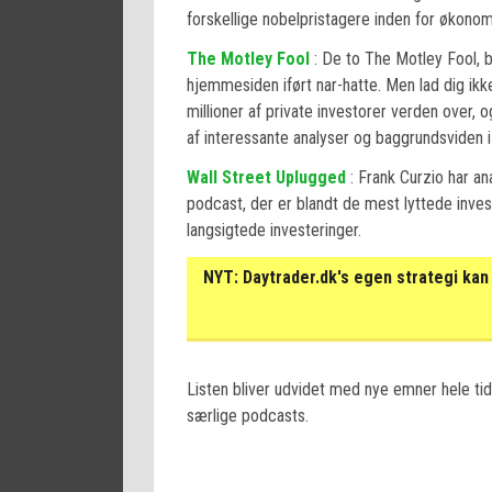
forskellige nobelpristagere inden for økonom
The Motley Fool
: De to The Motley Fool, 
hjemmesiden iført nar-hatte. Men lad dig ikk
millioner af private investorer verden over, 
af interessante analyser og baggrundsviden i
Wall Street Uplugged
: Frank Curzio har an
podcast, der er blandt de mest lyttede inves
langsigtede investeringer.
NYT:
Daytrader.dk's egen strategi kan 
Listen bliver udvidet med nye emner hele tide
særlige podcasts.