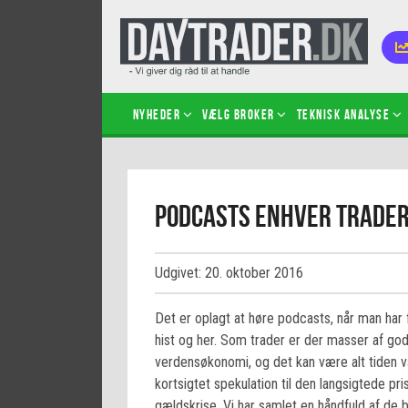
Nyheder
Vælg broker
Teknisk analyse
Kom i
Podcasts enhver trader
Kopié
inves
Sådan
Udgivet: 20. oktober 2016
Hvad 
hand
Det er oplagt at høre podcasts, når man har fe
Sådan
hist og her. Som trader er der masser af god
certif
verdensøkonomi, og det kan være alt tiden vær
kortsigtet spekulation til den langsigtede p
gældskrise. Vi har samlet en håndfuld af de