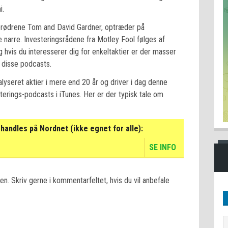
i.
brødrene Tom and David Gardner, optræder på
e narre. Investeringsrådene fra Motley Fool følges af
og hvis du interesserer dig for enkeltaktier er der masser
 disse podcasts.
alyseret aktier i mere end 20 år og driver i dag denne
terings-podcasts i iTunes. Her er der typisk tale om
handles på Nordnet (ikke egnet for alle):
SE INFO
n. Skriv gerne i kommentarfeltet, hvis du vil anbefale