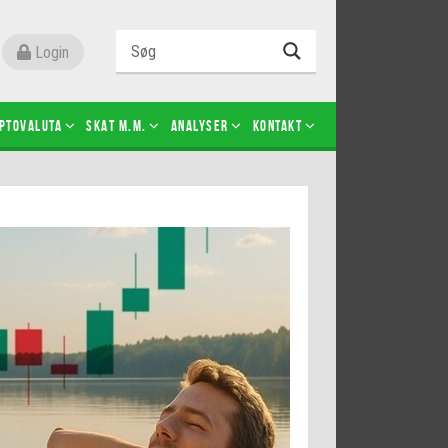
Login
ptovaluta
SKAT m.m.
Analyser
Kontakt
Level 2
Futures-kontrakter
Kopier Christian Jain Kongsted
Kopier Jeppe Kirk Bonde