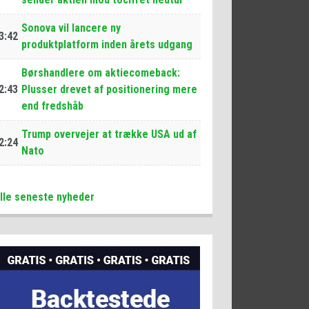
Sonova vil lancere ny
3:42
produktplatform inden årets udgang
Børshandlere om aktiecomeback:
2:43
Plusser drevet af positionering mere
end fredshåb
Trump overvejer at trække USA ud af
2:24
Nato
lle seneste nyheder