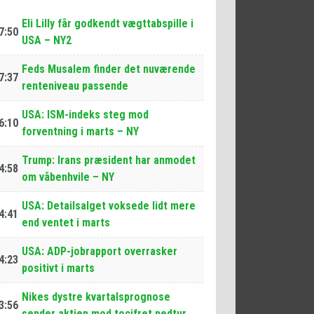
Eli Lilly får godkendt vægttabspille i
7:50
USA – NY2
Feds Musalem finder det nuværende
7:37
renteniveau passende
USA: ISM-indeks steg mod
6:10
forventning i marts – NY
Trump: Irans præsident har anmodet
4:58
om våbenhvile – NY
USA: Detailsalget voksede lidt mere
4:41
end ventet i marts
USA: ADP-jobrapport overrasker
4:23
positivt i marts
Nikes dystre kvartalsprognose
3:56
sender aktien mod tocifret nedtur