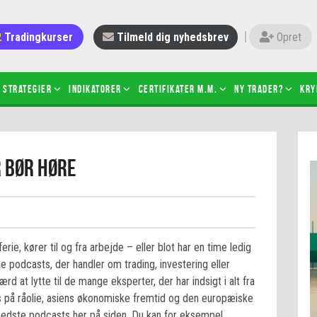
Tradingkurser
Tilmeld dig nyhedsbrev
Opret
Strategier
Indikatorer
Certifikater m.m.
Ny trader?
Kry
 gang med daytrading
Candlesticks – hvad er det?
 bør høre
r de bedste tradere og
Det betyder de nye ESMA-regler
torer
ABCD-mønsteret
 bruges stop-loss
Shortselling
sætter du på spil ved CFD-
Gearing af aktier – hvad er det?
el?
rie, kører til og fra arbejde – eller blot har en time ledig
 fungerer BULL & BEAR-
e podcasts, der handler om trading, investering eller
ikater
d at lytte til de mange eksperter, der har indsigt i alt fra
ris på råolie, asiens økonomiske fremtid og den europæiske
 bedste podcasts her på siden. Du kan for eksempel