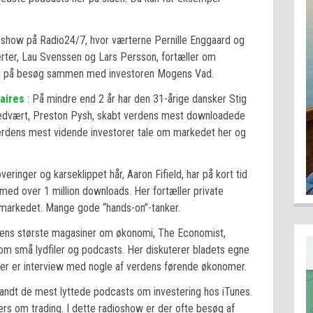
ioshow på Radio24/7, hvor værterne Pernille Enggaard og
ter, Lau Svenssen og Lars Persson, fortæller om
rd på besøg sammen med investoren Mogens Vad.
naires
: På mindre end 2 år har den 31-årige dansker Stig
dvært, Preston Pysh, skabt verdens mest downloadede
verdens mest vidende investorer tale om markedet her og
eringer og karseklippet hår, Aaron Fifield, har på kort tid
ed over 1 million downloads. Her fortæller private
markedet. Mange gode “hands-on”-tanker.
dens største magasiner om økonomi, The Economist,
 små lydfiler og podcasts. Her diskuterer bladets egne
der er interview med nogle af verdens førende økonomer.
andt de mest lyttede podcasts om investering hos iTunes.
lers om trading. I dette radioshow er der ofte besøg af