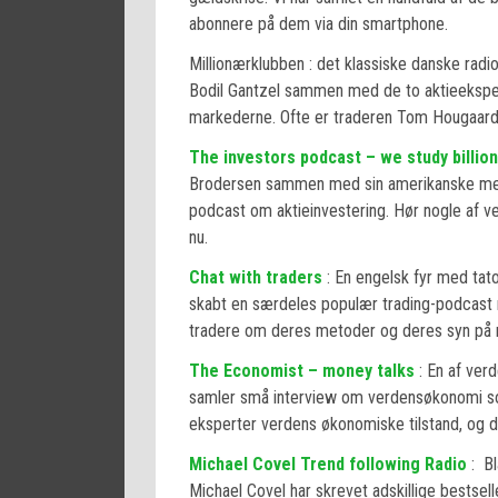
abonnere på dem via din smartphone.
Millionærklubben : det klassiske danske rad
Bodil Gantzel sammen med de to aktieeksper
markederne. Ofte er traderen Tom Hougaa
The investors podcast – we study billio
Brodersen sammen med sin amerikanske me
podcast om aktieinvestering. Hør nogle af 
nu.
Chat with traders
: En engelsk fyr med tatov
skabt en særdeles populær trading-podcast m
tradere om deres metoder og deres syn på 
The Economist – money talks
: En af ver
samler små interview om verdensøkonomi som
eksperter verdens økonomiske tilstand, og 
Michael Covel Trend following Radio
: Bl
Michael Covel har skrevet adskillige bestsel